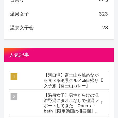
日帰り
445
温泉女子
323
温泉女子会
28
人気記事
【河口湖】富士山を眺めなが
ら食べる絶景グルメ🗻日帰り
女子旅【富士山カレー】
【温泉女子】男性だらけの混
浴野湯にタオルなしで秘湯レ
ポートしてきた Open-air
bath【限定動画は概要欄】尻
焼温泉郷 川の湯