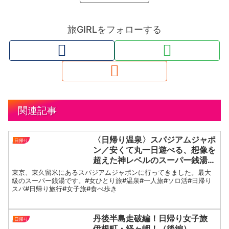
旅GIRLをフォローする
関連記事
〈日帰り温泉〉スパジアムジャポ
日帰り
ン／安くて丸一日遊べる、想像を
超えた神レベルのスーパー銭湯だ
った！
東京、東久留米にあるスパジアムジャポンに行ってきました。最大
級のスーパー銭湯です。#女ひとり旅#温泉#一人旅#ソロ活#日帰り
スパ#日帰り旅行#女子旅#食べ歩き
丹後半島走破編！日帰り女子旅
日帰り
伊根町・経ヶ岬！（後編）