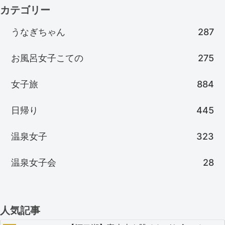
カテゴリー
うなぎちゃん
287
お風呂女子こての
275
女子旅
884
日帰り
445
温泉女子
323
温泉女子会
28
人気記事