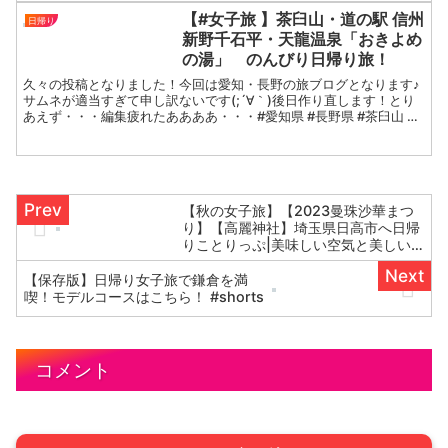
【#女子旅 】茶臼山・道の駅 信州
日帰り
新野千石平・天龍温泉「おきよめ
の湯」 のんびり日帰り旅！
久々の投稿となりました！今回は愛知・長野の旅ブログとなります♪
サムネが適当すぎて申し訳ないです(;´∀｀)後日作り直します！とり
あえず・・・編集疲れたああああ・・・#愛知県 #長野県 #茶臼山 #
道の駅 #道の駅巡り #お出かけ #日帰り旅...
【秋の女子旅】【2023曼珠沙華まつ
り】【高麗神社】埼玉県日高市へ日帰
りことりっぷ|美味しい空気と美しい
風景の中でお弁当持ってピクニックし
たら最高だった！
【保存版】日帰り女子旅で鎌倉を満
喫！モデルコースはこちら！ #shorts
コメント