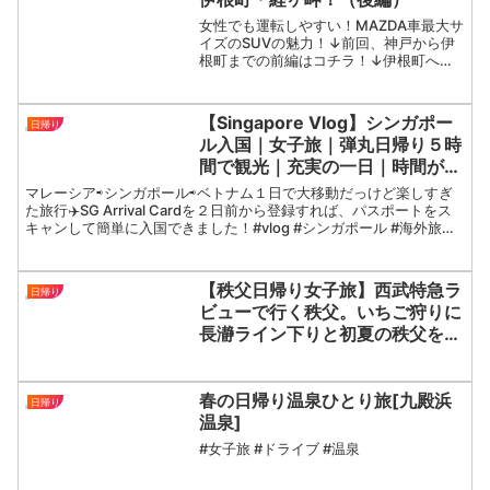
女性でも運転しやすい！MAZDA車最大サ
イズのSUVの魅力！↓前回、神戸から伊
根町までの前編はコチラ！↓伊根町へ到
着した一行、舟屋に感激、日本海に絶
叫、灯台で汗だく。丹後半島走破編・後
編完結編。#ドライブショー #伊根町
【Singapore Vlog】シンガポー
日帰り
#cx8
ル入国｜女子旅｜弾丸日帰り５時
間で観光｜充実の一日｜時間がな
い人必見
マレーシア⇨シンガポール⇨ベトナム１日で大移動だっけど楽しすぎ
た旅行✈️SG Arrival Cardを２日前から登録すれば、パスポートをス
キャンして簡単に入国できました！#vlog #シンガポール #海外旅行
#海外旅行vlog
【秩父日帰り女子旅】西武特急ラ
日帰り
ビューで行く秩父。いちご狩りに
長瀞ライン下りと初夏の秩父を満
喫。レトロな秩父で昭和へタイム
スリップ。 #日帰り旅行 ＃秩
父 ＃長瀞ライン下り ＃西武特
春の日帰り温泉ひとり旅[九殿浜
日帰り
急ラビュー
温泉]
#女子旅 #ドライブ #温泉