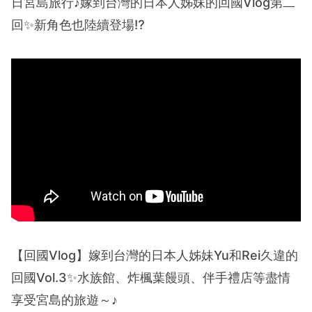
日宮島旅行♪嫁到台灣的日本人姊妹的回國Vlog第二
回✨新角色也陸續登場⁉️
【回國Vlog】嫁到台灣的日本人姊妹Yu和Rei久違的
回國Vol.3✨水族館、炸楓葉饅頭、伴手禮店等盡情
享受宮島的旅遊～♪