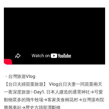
・台灣旅遊Vlog
【台日夫婦苗栗旅遊】 Vlog台日夫妻一同苗栗兩天
一夜深度旅遊✨Day1. 日本人建造的通霄神社→可愛
動物眾多的飛牛牧場→客家美食桐花村→台灣湯布院
勝興車站→歷史古蹟龍潭斷橋