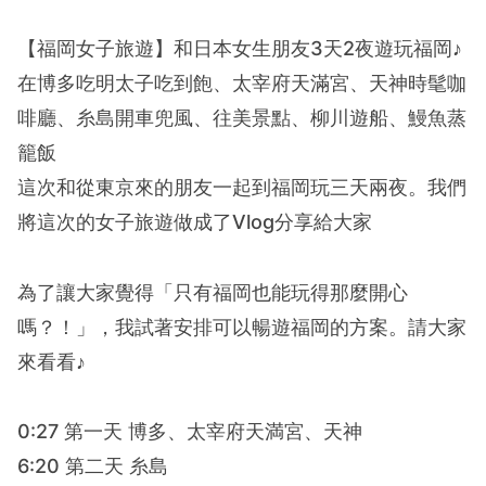
【福岡女子旅遊】和日本女生朋友3天2夜遊玩福岡♪
在博多吃明太子吃到飽、太宰府天滿宮、天神時髦咖
啡廳、糸島開車兜風、往美景點、柳川遊船、鰻魚蒸
籠飯
這次和從東京來的朋友一起到福岡玩三天兩夜。我們
將這次的女子旅遊做成了Vlog分享給大家
為了讓大家覺得「只有福岡也能玩得那麼開心
嗎？！」，我試著安排可以暢遊福岡的方案。請大家
來看看♪
0:27 第一天 博多、太宰府天満宮、天神
6:20 第二天 糸島