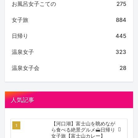
お風呂女子こての
275
女子旅
884
日帰り
445
温泉女子
323
温泉女子会
28
人気記事
【河口湖】富士山を眺めなが
ら食べる絶景グルメ🗻日帰り
女子旅【富士山カレー】