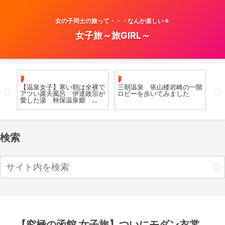
女の子同士の旅って・・・なんか楽しい☆
女子旅～旅GIRL～
お風呂女子こての
温泉女子
お
ラ
【温泉女子】寒い朝は全裸で
三朝温泉 依山楼岩崎の一階
日
アツい露天風呂 伊達政宗が
ロビーを歩いてみました
か
愛した湯 秋保温泉郷
子
Open-air bath
GI
se
#j
検索
【究極の函館 女子旅】ついにモダン衣裳