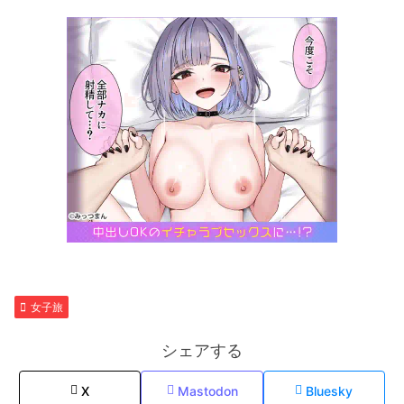
女子旅
シェアする
X
Mastodon
Bluesky