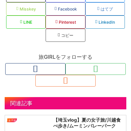
Misskey
Facebook
はてブ
LINE
Pinterest
LinkedIn
コピー
旅GIRLをフォローする
関連記事
【埼玉vlog】夏の女子旅/川越食
女子旅
べ歩き/ムーミンバレーパーク