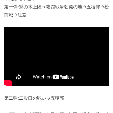
第一弾:鷲の木上陸→箱館戦争勃発の地→五稜郭→松
前城→江差
第二弾:二股口の戦い→五稜郭