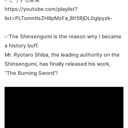
https://youtube.com/playlist?
list=PLTomntlsZH8pMzFa_8It5RjDL0gIpyzk-
✅The Shinsengumi is the reason why I became
a history buff.
Mr. Ryotaro Shiba, the leading authority on the
Shinsengumi, has finally released his work,
“The Burning Sword”!