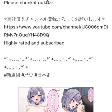
Please check it out🏯✨
⭐️高評価＆チャンネル登録よろしくお願いします⭐️
https://www.youtube.com/channel/UC006omDj
RMv7nOuqYH48D9Q
Highly rated and subscribed
*ﾟ+｡｡.｡･.｡*ﾟ+｡｡.｡･.｡*ﾟ+｡｡.｡･.｡*ﾟ+｡｡.｡･.｡*ﾟ
+｡｡.｡･.｡*ﾟ+
#新選組 #歴史 #日本史