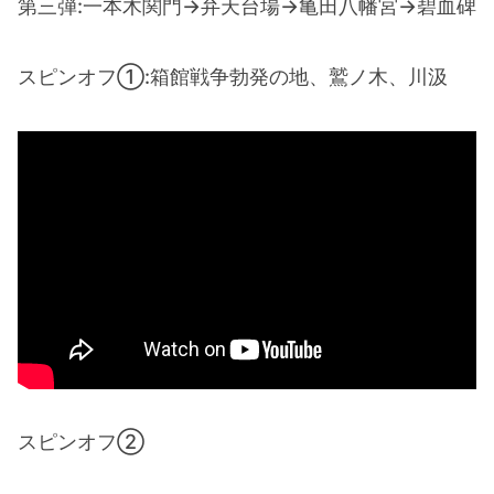
第三弾:一本木関門→弁天台場→亀田八幡宮→碧血碑
スピンオフ①:箱館戦争勃発の地、鷲ノ木、川汲
スピンオフ②