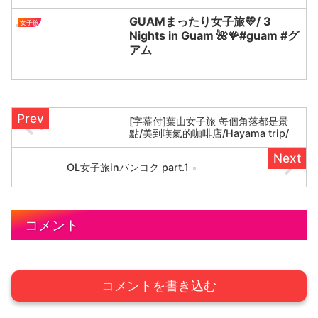
店。フォトウェディング（ロケフォ
ト） 行ってみたい都市ランキングで常
GUAMまったり女子旅💛/ 3
女子旅
にト...
Nights in Guam 🌺🪸#guam #グ
アム
[字幕付]葉山女子旅 每個角落都是景
點/美到嘆氣的咖啡店/Hayama trip/
OL女子旅inバンコク part.1
コメント
コメントを書き込む