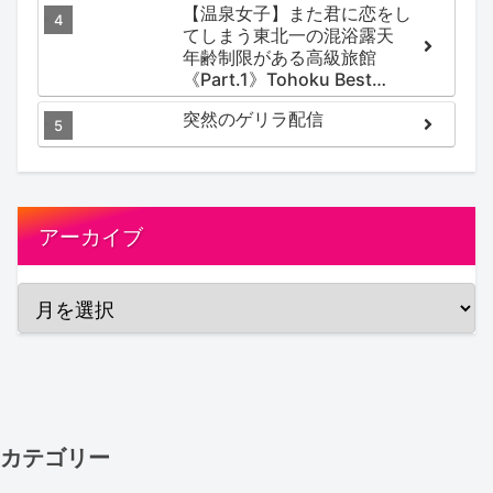
【温泉女子】また君に恋をし
てしまう東北一の混浴露天
年齢制限がある高級旅館
《Part.1》Tohoku Best
Secret hotspring #japan
突然のゲリラ配信
#koteno
アーカイブ
カテゴリー