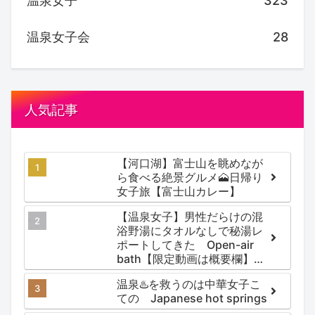
温泉女子
323
温泉女子会
28
人気記事
【河口湖】富士山を眺めなが
ら食べる絶景グルメ🗻日帰り
女子旅【富士山カレー】
【温泉女子】男性だらけの混
浴野湯にタオルなしで秘湯レ
ポートしてきた Open-air
bath【限定動画は概要欄】尻
焼温泉郷 川の湯
温泉♨️を救うのは中華女子こ
ての Japanese hot springs