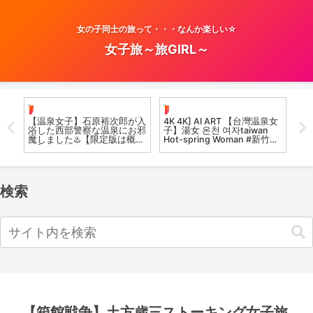
女の子同士の旅って・・・なんか楽しい☆
女子旅～旅GIRL～
お風呂女子こての
温泉女子
お
渓
【温泉女子】石原裕次郎が入
4K 4K] AI ART 【台灣温泉女
【
浴した西部警察な温泉にお邪
子】湯女 온천 여자taiwan
天
 #
魔しました♨️【限定版は概要
Hot-spring Woman #新竹尖
た
欄】磐梯熱海温泉郷
石 溫泉 #lookbook
呂
Onsen Girls in Japan / hot
Ope
spring culture
溫泉
検索
【箱館戦争】土方歳三ストーキング女子旅