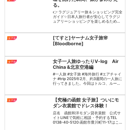
る。
👉 ラグジュアリー旅＆ショッピング完全
ガイド✨日本人旅行者が安心してラグジ
ュアリーショッピングを楽しめるための
ガイドです✨開封の瞬間”が好きな方へ。
スイスの落ち着いたショッピングで出会
った宝物。▼旅ルートはガイドで詳しく#
[てすと]ヤーナム女子旅🌸
女子旅
開封動画 #カルテ...
[Bloodborne]
女子一人旅ゆったりV-log Air
女子旅
China &北京空港編
#一人旅 #女子旅 #海外旅行 #エアチャイ
ナ #trip 2025年2月、約3週間の一人旅に
行ってきました。今回はトルコ、ルーマ
ニア、ギリシャ、エジプトの4カ国。い
ろんな出会いに恵まれた旅でした。この
動画では、関西空港からイスタンブール
【究極の函館 女子旅】ついにモ
女子旅
ま...
ダン衣裳館でドレス体験！
店名 函館和洋モダン貸衣裳館 公式サ
イトLINEで気軽に相談・予約するTEL
0138-40-5120 函館市豊川町11-17はこだ
て明治館2F感動 衣装体験ができるお