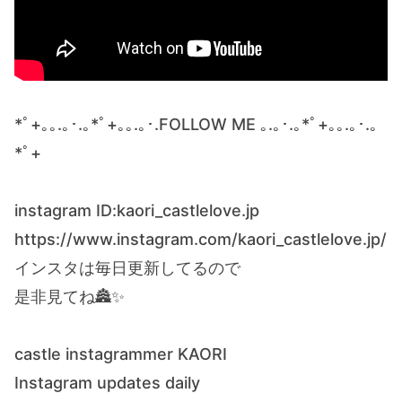
*ﾟ+｡｡.｡･.｡*ﾟ+｡｡.｡･.FOLLOW ME ｡.｡･.｡*ﾟ+｡｡.｡･.｡
*ﾟ+
instagram ID:kaori_castlelove.jp
https://www.instagram.com/kaori_castlelove.jp/
インスタは毎日更新してるので
是非見てね🏯✨
castle instagrammer KAORI
Instagram updates daily