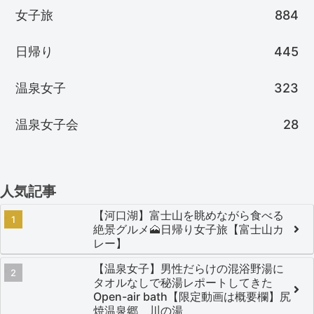
女子旅
884
日帰り
445
温泉女子
323
温泉女子会
28
人気記事
【河口湖】富士山を眺めながら食べる
絶景グルメ🗻日帰り女子旅【富士山カ
レー】
【温泉女子】男性だらけの混浴野湯に
タオルなしで秘湯レポートしてきた
Open-air bath【限定動画は概要欄】尻
焼温泉郷 川の湯