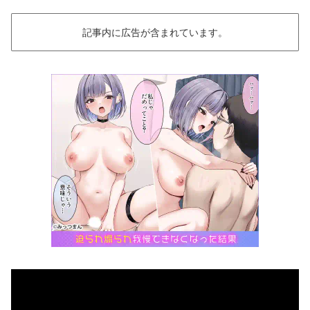
記事内に広告が含まれています。