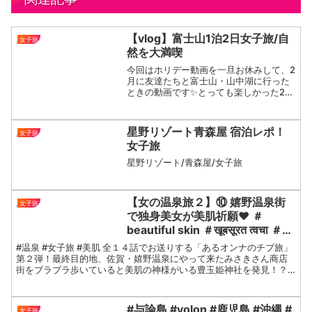
【vlog】富士山1泊2日女子旅/自
女子旅
然を大満喫
今回はホリデー動画を一旦お休みして、2
月に友達たちと富士山・山中湖に行った
ときの動画です✨とっても楽しかった2日
間、冬の花火、忍野八海、山中湖と大満
喫しました☺️気軽にコメントください📝
いいね、チャンネル登録もお願いします
星野リゾート青森屋 宿泊レポ！
女子旅
🫧/(BGM)🫧...
女子旅
星野リゾート/青森屋/女子旅
【女の温泉旅２】⑩ 嬉野温泉街
女子旅
で独身美女が美肌祈願❤️ ＃
beautiful skin ＃खूबसूरत त्वचा ＃美
麗的肌膚 ＃아름다운 피부
#温泉 #女子旅 #美肌 全１４話でお送りする「あるオンナのチブ旅」
第２弾！最終目的地、佐賀・嬉野温泉にやって来たみさきさん商店
街をブラブラ歩いていると美肌の神様がいる豊玉姫神社を発見！？
そして！宿泊先では禁断の【シャワーシーン】や【温泉入...
#与論島 #yolon #鹿児島 #沖縄 #
女子旅