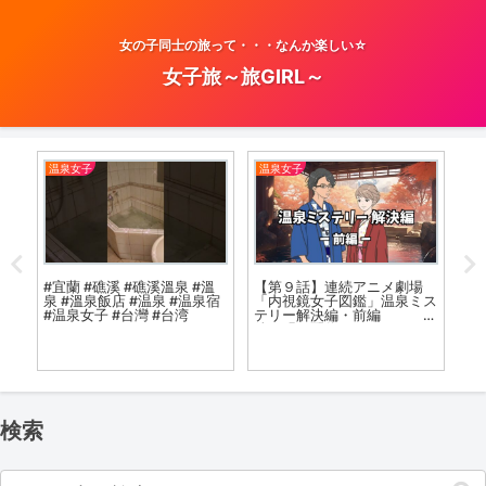
女の子同士の旅って・・・なんか楽しい☆
女子旅～旅GIRL～
温泉女子
温泉女子
お
の虻
#宜蘭 #礁溪 #礁溪溫泉 #溫
【第９話】連続アニメ劇場
【
女
泉 #溫泉飯店 #温泉 #温泉宿
「内視鏡女子図鑑」温泉ミス
ア
ート
#温泉女子 #台灣 #台湾
テリー解決編・前編 後
愛
t
編は明日配信
Op
検索