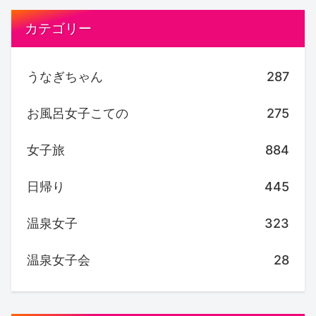
カテゴリー
うなぎちゃん
287
お風呂女子こての
275
女子旅
884
日帰り
445
温泉女子
323
温泉女子会
28