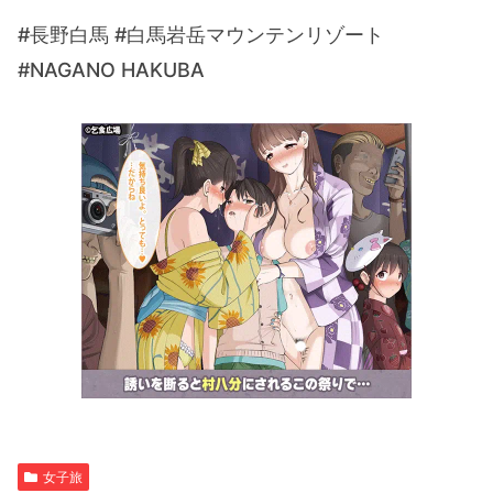
#長野白馬 #白馬岩岳マウンテンリゾート
#NAGANO HAKUBA
女子旅