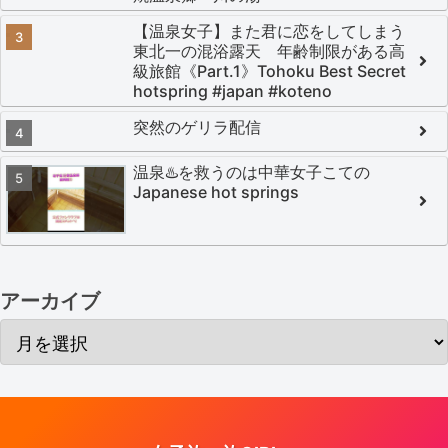
【温泉女子】また君に恋をしてしまう
東北一の混浴露天 年齢制限がある高
級旅館《Part.1》Tohoku Best Secret
hotspring #japan #koteno
突然のゲリラ配信
温泉♨️を救うのは中華女子こての
Japanese hot springs
アーカイブ