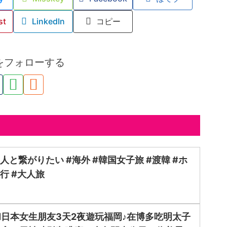
st
LinkedIn
コピー
Lをフォローする
な人と繋がりたい #海外 #韓国女子旅 #渡韓 #ホ
行 #大人旅
日本女生朋友3天2夜遊玩福岡♪在博多吃明太子