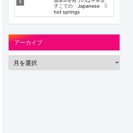
温泉♨️を救うのは中華女
子こての Japanese
hot springs
アーカイブ