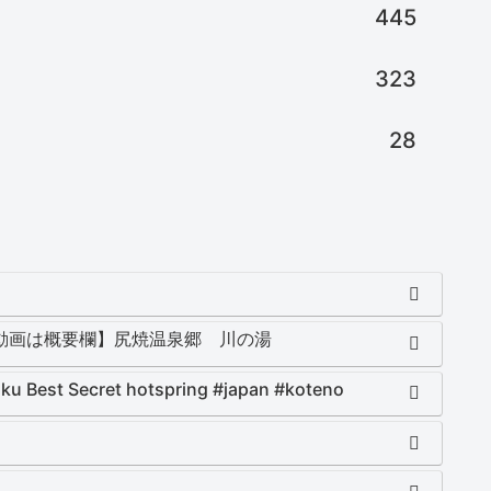
445
323
28
限定動画は概要欄】尻焼温泉郷 川の湯
【温泉女子】また君に恋をしてしまう東北一の混浴露天 年齢制限がある高級旅館《Part.1》Tohoku Best Secret hotspring #japan #koteno