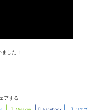
ざいました！
ェアする
y
Misskey
Facebook
はてブ