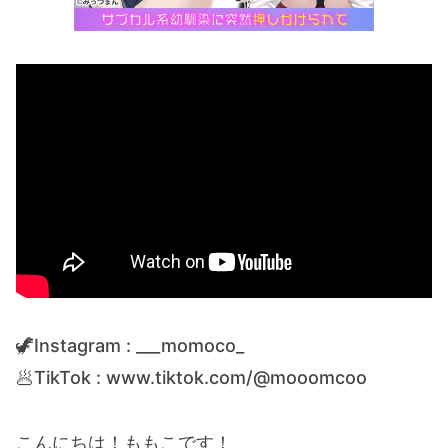
🦖Instagram : ___momoco_
🥟TikTok : www.tiktok.com/@mooomcoo
こんにちは！ももこです！