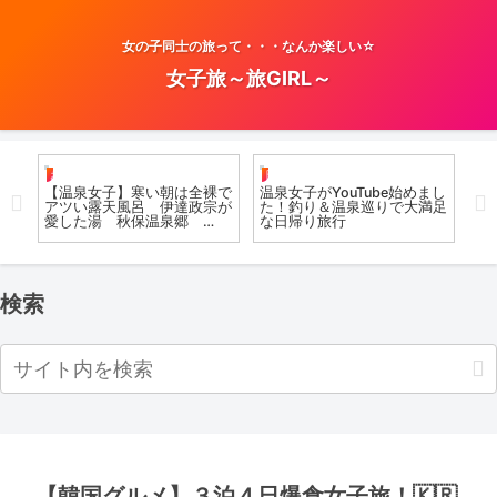
女の子同士の旅って・・・なんか楽しい☆
女子旅～旅GIRL～
お風呂女子こての
日帰り
お
場
【温泉女子】寒い朝は全裸で
温泉女子がYouTube始めまし
温
ミス
アツい露天風呂 伊達政宗が
た！釣り＆温泉巡りで大満足
ての
 後
愛した湯 秋保温泉郷
な日帰り旅行
sp
Open-air bath
検索
【韓国グルメ】３泊４日爆食女子旅！🇰🇷