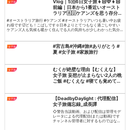
Vlog｜5泊6日女子旅👧🏻🩷👧🏻
女子旅
前編｜日本から1番近いオースト
ラリア🇦🇺ケアンズを思う存分楽
しんできた🐨🤍ケアンズ市内🏠ケ
#オーストラリア旅行 #ケアンズ #オーストラリアいつも暑い中お疲
アンズショー🎠グレートバリアリ
れ様です🥵ども！こばしです☺️日本よりとてつもなく過ごしやすい
ケアンズ人も気候も暖かく住んでる人の気持ちが少しわかった気分
ーフ🌊グリーン島🏝️
が味わえました✨日本から約7時間位で行けるので手軽に...
#宮古島#沖縄#旅#ありがとう #
女子旅
夏 #女子旅 #家族旅行
むくが絶壁な理由【むくえな】
女子旅
女子旅 妄想が止まらない2人の晩
ご飯 #むくえな #寝ても覚めても
むくえな #切り抜き
【DeadbyDaylight : 代理配信】
女子旅
女子旅備忘録_成長譚
◇警告当該動画、および配信は管理モデ
レータによる代理配信(または動画)です
チャンネル管理者に対するものではな
く、代理配信を行っている対象へのコメ
ントにつきましては、厳格な基準を設け