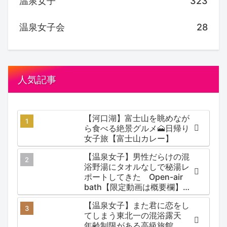
温泉女子
323
温泉女子会
28
人気記事
【河口湖】富士山を眺めなが
ら食べる絶景グルメ🗻日帰り
女子旅【富士山カレー】
【温泉女子】男性だらけの混
浴野湯にタオルなしで秘湯レ
ポートしてきた Open-air
bath【限定動画は概要欄】尻
焼温泉郷 川の湯
【温泉女子】また君に恋をし
てしまう東北一の混浴露天
年齢制限がある高級旅館