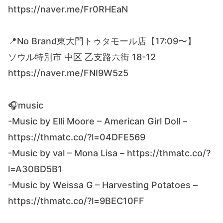
https://naver.me/Fr0RHEaN
📍No Brand東大門トゥタモール店【17:09〜】
ソウル特別市 中区 乙支路六街 18-12
https://naver.me/FNI9W5z5
🎧music
-Music by Elli Moore – American Girl Doll –
https://thmatc.co/?l=04DFE569
-Music by val – Mona Lisa – https://thmatc.co/?
l=A30BD5B1
-Music by Weissa G – Harvesting Potatoes –
https://thmatc.co/?l=9BEC10FF