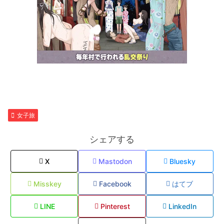
女子旅
シェアする
X
Mastodon
Bluesky
Misskey
Facebook
はてブ
LINE
Pinterest
LinkedIn