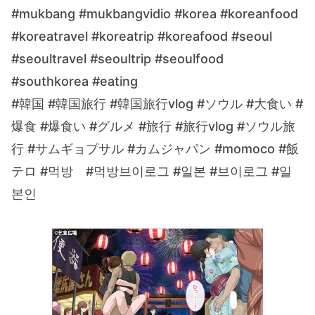
#mukbang #mukbangvidio #korea #koreanfood
#koreatravel #koreatrip #koreafood #seoul
#seoultravel #seoultrip #seoulfood
#southkorea #eating
#韓国 #韓国旅行 #韓国旅行vlog #ソウル #大食い #
爆食 #爆食い #グルメ #旅行 #旅行vlog #ソウル旅
行 #サムギョプサル #カムジャパン #momoco #飯
テロ #먹방 #먹방브이로그 #일본 #브이로그 #일
본인