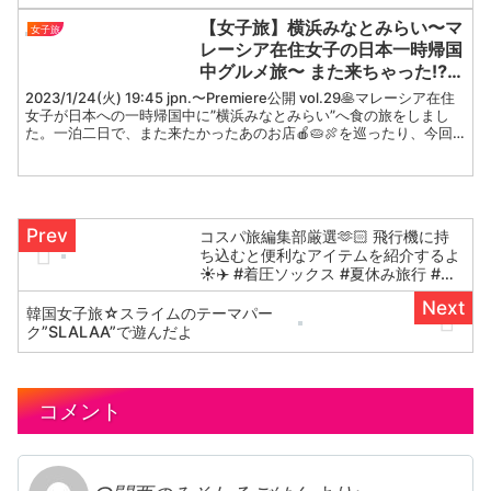
対応いたします問題または問題になるお
【女子旅】横浜みなとみらい〜マ
女子旅
それのあるコメント、ある...
レーシア在住女子の日本一時帰国
中グルメ旅〜 また来ちゃった⁉︎
Yokohama Minatomirai
2023/1/24(火) 19:45 jpn.〜Premiere公開 vol.29🥞マレーシア在住
Gourmet Trip #一時帰国中 #横
女子が日本への一時帰国中に”横浜みなとみらい”へ食の旅をしまし
た。一泊二日で、また来たかったあのお店🍎🥧🍖を巡ったり、今回
浜グルメ #食の旅
初めて訪れたご紹介す...
コスパ旅編集部厳選🫶🏻 飛行機に持
ち込むと便利なアイテムを紹介するよ
☀️✈️ #着圧ソックス #夏休み旅行 #旅
行アイテム #海外旅行 #国内旅行 #コ
スパ旅行 #女子旅
韓国女子旅☆スライムのテーマパー
ク”SLALAA”で遊んだよ
コメント