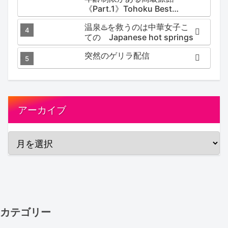
《Part.1》Tohoku Best
Secret hotspring #japan
温泉♨️を救うのは中華女子こ
#koteno
ての Japanese hot springs
突然のゲリラ配信
アーカイブ
カテゴリー