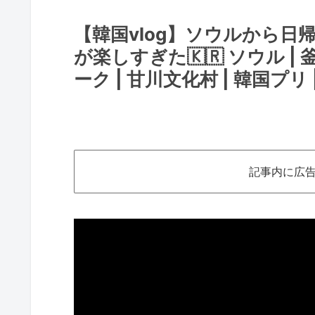
【韓国vlog】ソウルから日
が楽しすぎた🇰🇷 ソウル | 
ーク | 甘川文化村 | 韓国プリ |
記事内に広