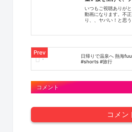
いつもご視聴ありがと
動画になります。不正
り、、ヤバい！と思う
思い切って出掛けてみる
日帰りで温泉へ 熱海fuu
#shorts #旅行
コメント
コメン