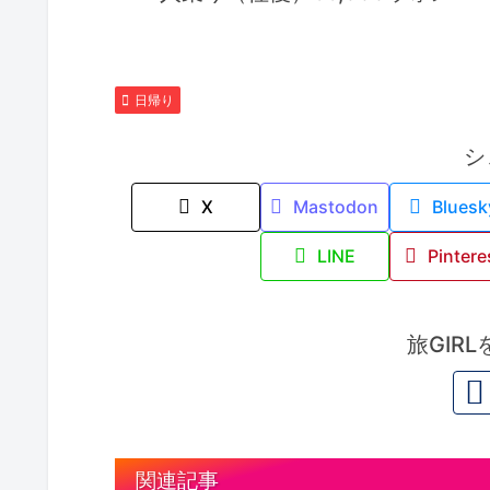
日帰り
シ
X
Mastodon
Bluesk
LINE
Pintere
旅GIR
関連記事