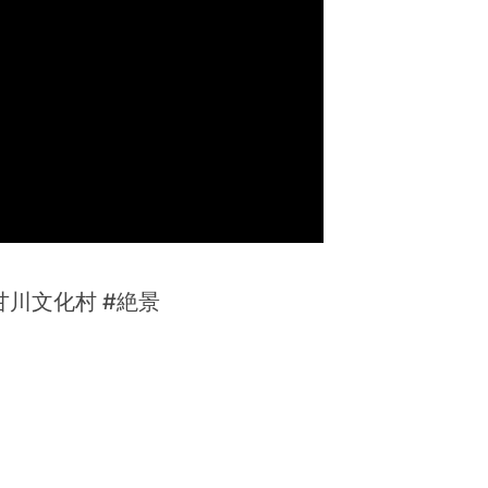
#甘川文化村 #絶景