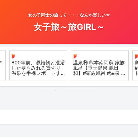
女の子同士の旅って・・・なんか楽しい☆
女子旅～旅GIRL～
お風呂女子こての
温泉女子
マ
800年前、源頼朝と混浴
温泉⑱ 熊本南阿蘇 家族
した夢をみれる貸切り
風呂【垂玉温泉 瀧日
温泉を半裸レポートす
和】#家族風呂 #温泉 #
ト
る温泉女子 Japan’s
温泉女子 #熊本 #阿蘇
hidden hotsprings
SAKUNAMI Onsen
#japan #जापान