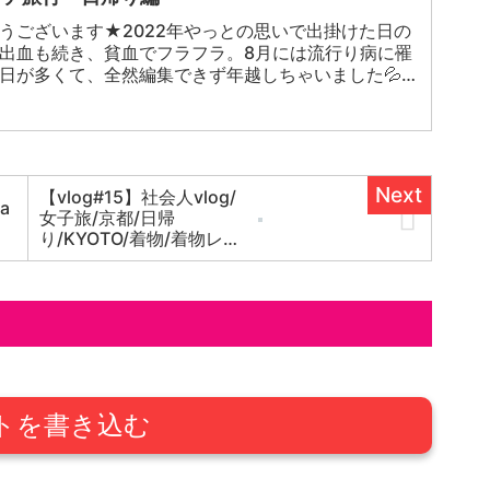
うございます★2022年やっとの思いで出掛けた日の
出血も続き、貧血でフラフラ。8月には流行り病に罹
日が多くて、全然編集できず年越しちゃいました💦
と結構、気分転...
【vlog#15】社会人vlog/
a
女子旅/京都/日帰
り/KYOTO/着物/着物レン
タル/京都カフェ #京都
トを書き込む