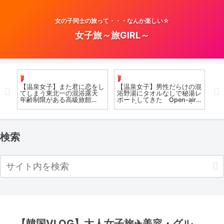
女の子同士の旅って・・・なんか楽しい☆
女子旅～旅GIRL～
お風呂女子こての
お風呂女子こての
温
ま
【温泉女子】また君に恋をし
【温泉女子】男性だらけの混
温
てしまう東北一の混浴露天
浴野湯にタオルなしで秘湯レ
【
年齢制限がある高級旅館
ポートしてきた Open-air
呂 
《Part.1》Tohoku Best
bath【限定動画は概要欄】
阿
Secret hotspring #japan
尻焼温泉郷 川の湯
#koteno
検索
【韓国VLOG】大人女子旅✈︎美容・グル