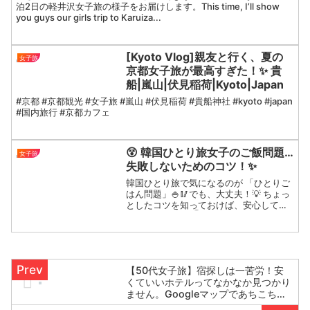
泊2日の軽井沢女子旅の様子をお届けします。This time, I’ll show
you guys our girls trip to Karuiza...
[Kyoto Vlog]親友と行く、夏の
女子旅
京都女子旅が最高すぎた！✨ 貴
船|嵐山|伏見稲荷|Kyoto|Japan
#京都 #京都観光 #女子旅 #嵐山 #伏見稲荷 #貴船神社 #kyoto #japan
#国内旅行 #京都カフェ
😵 韓国ひとり旅女子のご飯問題…
女子旅
失敗しないためのコツ！✨
韓国ひとり旅で気になるのが 「ひとりご
はん問題」🍚🥢でも、大丈夫！💡 ちょっ
としたコツを知っておけば、安心して楽
しめます😊✨💡 ① おひとり様NGに要注
意！👉 焼肉や鍋系は2人前からの注文が
必要な店が多い💦👉 ピークタイムは「1
人NG」にな...
【50代女子旅】宿探しは一苦労！安
くていいホテルってなかなか見つかり
ません。Googleマップであちこち探
す🔍東京の宿探し