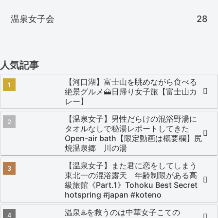
温泉女子会
28
人気記事
【河口湖】富士山を眺めながら食べる
絶景グルメ🗻日帰り女子旅【富士山カ
レー】
【温泉女子】男性だらけの混浴野湯に
タオルなしで秘湯レポートしてきた
Open-air bath【限定動画は概要欄】尻
焼温泉郷 川の湯
【温泉女子】また君に恋をしてしまう
東北一の混浴露天 年齢制限がある高
級旅館《Part.1》Tohoku Best Secret
hotspring #japan #koteno
温泉♨️を救うのは中華女子こての