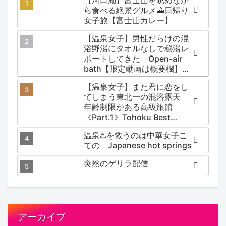
ら食べる絶景グルメ🗻日帰り
女子旅【富士山カレー】
【温泉女子】男性だらけの混
浴野湯にタオルなしで秘湯レ
ポートしてきた Open-air
bath【限定動画は概要欄】尻
焼温泉郷 川の湯
【温泉女子】また君に恋をし
てしまう東北一の混浴露天
年齢制限がある高級旅館
《Part.1》Tohoku Best
Secret hotspring #japan
温泉♨️を救うのは中華女子こ
#koteno
ての Japanese hot springs
突然のゲリラ配信
アーカイブ