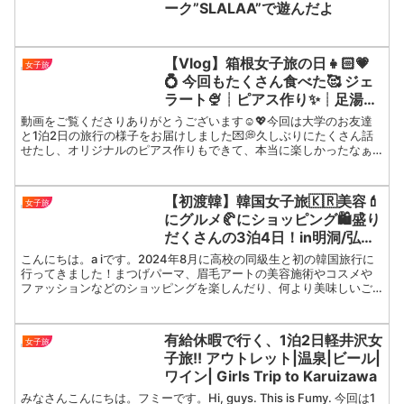
ーク”SLALAA”で遊んだよ
【Vlog】箱根女子旅の日👧🏻💗
女子旅
💍 今回もたくさん食べた🥰 ジェ
ラート🍨┊︎ピアス作り✨┊︎足湯♨️
┊︎はこね饅頭┊︎箱根神社⛩┊︎強羅
動画をご覧くださりありがとうございます☺️💖今回は大学のお友達
┊︎ゆとわ┊︎芦ノ湖┊︎女子会┊︎ホー
と1泊2日の旅行の様子をお届けしました💌💭久しぶりにたくさん話
せたし、オリジナルのピアス作りもできて、本当に楽しかったなぁ
ルケーキ🎂
🥺✨ホテル以外ノープランだったけど、意外と当日決めても上...
【初渡韓】韓国女子旅🇰🇷美容💄
女子旅
にグルメ🥐にショッピング🛍️盛り
だくさんの3泊4日！in明洞/弘大/
安国/聖水
こんにちは。a iです。ㅤㅤㅤㅤㅤㅤㅤㅤㅤㅤㅤㅤㅤ2024年8月に高校の同級生と初の韓国旅行に
行ってきました！まつげパーマ、眉毛アートの美容施術やコスメや
ファッションなどのショッピングを楽しんだり、何より美味しいご
飯をたくさん食べられて、幸...
有給休暇で行く、1泊2日軽井沢女
女子旅
子旅!! アウトレット|温泉|ビール|
ワイン| Girls Trip to Karuizawa
みなさんこんにちは。フミーです。Hi, guys. This is Fumy. 今回は1