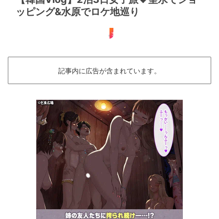
ッピング&水原でロケ地巡り
女子旅
記事内に広告が含まれています。