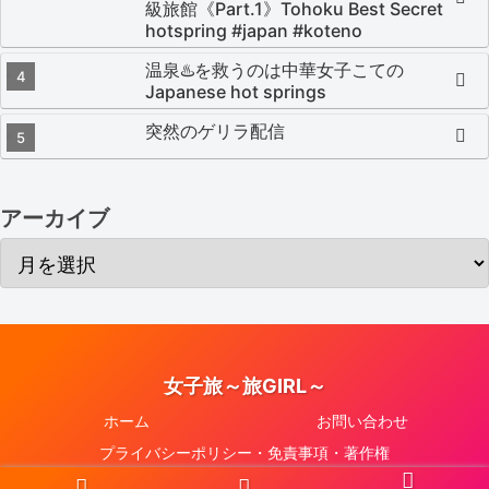
級旅館《Part.1》Tohoku Best Secret
hotspring #japan #koteno
温泉♨️を救うのは中華女子こての
Japanese hot springs
突然のゲリラ配信
アーカイブ
女子旅～旅GIRL～
ホーム
お問い合わせ
プライバシーポリシー・免責事項・著作権