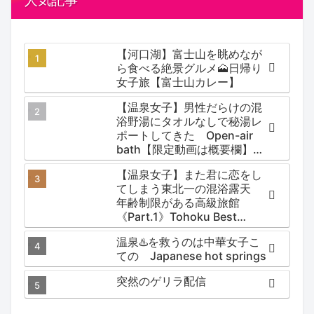
人気記事
【河口湖】富士山を眺めなが
ら食べる絶景グルメ🗻日帰り
女子旅【富士山カレー】
【温泉女子】男性だらけの混
浴野湯にタオルなしで秘湯レ
ポートしてきた Open-air
bath【限定動画は概要欄】尻
焼温泉郷 川の湯
【温泉女子】また君に恋をし
てしまう東北一の混浴露天
年齢制限がある高級旅館
《Part.1》Tohoku Best
Secret hotspring #japan
温泉♨️を救うのは中華女子こ
#koteno
ての Japanese hot springs
突然のゲリラ配信