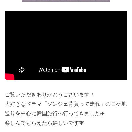
ご覧いただきありがとうございます！
大好きなドラマ「ソンジェ背負って走れ」のロケ地
巡りを中心に韓国旅行へ行ってきました✈️
楽しんでもらえたら嬉しいです💖