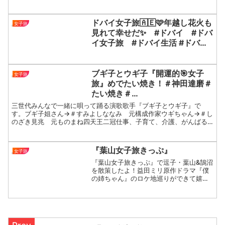
に決定🇺🇸今から楽しみです🇺🇸#女子
旅 #アメリカ #ニューヨーク#ny
#newyork
ドバイ女子旅🇦🇪🩷年越し花火も
女子旅
見れて幸せだ✨ #ドバイ #ドバ
イ女子旅 #ドバイ生活 #ドバイ
移住
ブギ子とウギ子『開運的🎯女子
女子旅
旅』めでたい焼き！＃神田達磨＃
たい焼き＃
japanesefood#taiyaki
三世代みんなで一緒に唄って踊る演歌歌手『ブギ子とウギ子』で
#japanese #しのざき美知 # 開運
す。ブギ子姐さん→＃すみよしななみ 元構成作家ウギちゃん→＃し
のざき見兆 元ものまね四天王二冠仕事、子育て、介護、がんばる
女性を歌で応援します！
『葉山女子旅きっぷ』
女子旅
『葉山女子旅きっぷ』で逗子・葉山&鵠沼
を散策したよ！益田ミリ原作ドラマ『僕
の姉ちゃん』のロケ地巡りができて嬉し
かったです☺️✨使用楽曲🎶SUITE
ROOM/Guitar_Obsession🎶-14℃/Enjoy
Music🎶Farewell...