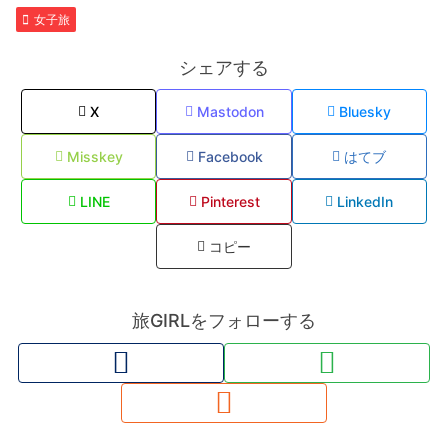
女子旅
シェアする
X
Mastodon
Bluesky
Misskey
Facebook
はてブ
LINE
Pinterest
LinkedIn
コピー
旅GIRLをフォローする