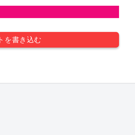
ドも！
トを書き込む