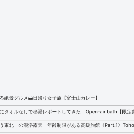
る絶景グルメ🗻日帰り女子旅【富士山カレー】
タオルなしで秘湯レポートしてきた Open-air bath【