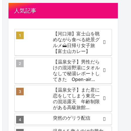
人気記事
【河口湖】富士山を眺
めながら食べる絶景グ
ルメ🗻日帰り女子旅
【富士山カレー】
【温泉女子】男性だら
けの混浴野湯にタオル
なしで秘湯レポートし
てきた Open-air
bath【限定動画は概要
【温泉女子】また君に
欄】尻焼温泉郷 川の
恋をしてしまう東北一
湯
の混浴露天 年齢制限
がある高級旅館
《Part.1》Tohoku Best
突然のゲリラ配信
Secret hotspring
#japan #koteno