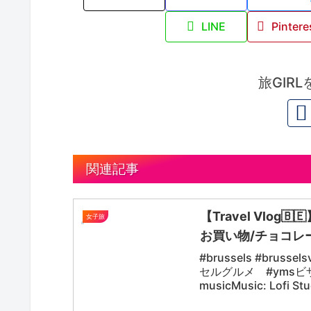
LINE
Pintere
旅GIR
関連記事
【Travel Vlog
女子旅
お買い物/チョコレ
#brussels #br
セルグルメ #ymsビザ 
musicMusic: Lofi Stu