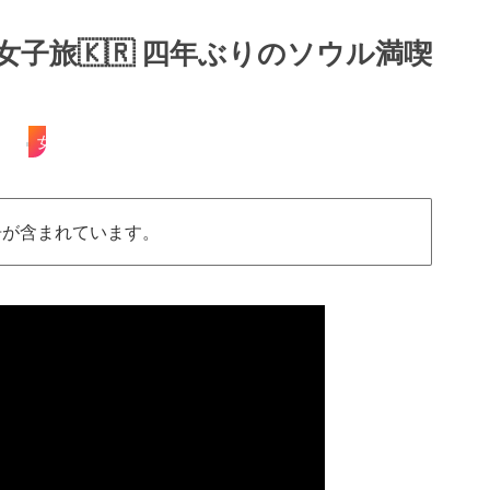
日女子旅🇰🇷 四年ぶりのソウル満喫
女子旅
告が含まれています。