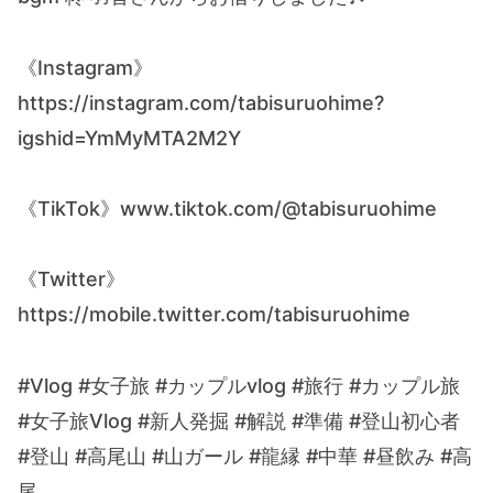
《Instagram》
https://instagram.com/tabisuruohime?
igshid=YmMyMTA2M2Y
《TikTok》www.tiktok.com/@tabisuruohime
《Twitter》
https://mobile.twitter.com/tabisuruohime
#Vlog #女子旅 #カップルvlog #旅行 #カップル旅
#女子旅Vlog #新人発掘 #解説 #準備 #登山初心者
#登山 #高尾山 #山ガール #龍縁 #中華 #昼飲み #高
尾