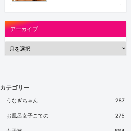
アーカイブ
カテゴリー
うなぎちゃん
287
お風呂女子こての
275
女子旅
884