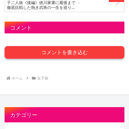
子二人旅《後編》徳川家康に最後まで
徹底抗戦した熱き武将の一生を巡りま
す！
コメント
コメントを書き込む
ホーム
女子旅
カテゴリー