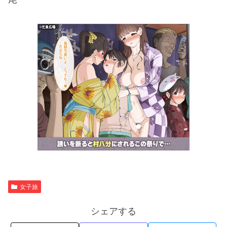
女子旅
シェアする