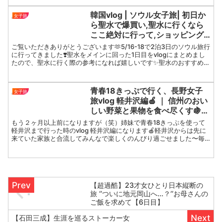
韓国vlog | ソウル女子旅| 初日か
女子旅
ら聖水で爆買い,聖水に行くなら
ここ絶対に行って,ショッピング
にご飯に大忙しで大充実な1日
ご覧いただきありがとうございます🫶5/16-18で2泊3日のソウル旅行
に行ってきました❣️聖水をメインに回った1日目をvlogにまとめまし
たので、聖水に行く際の参考になれば嬉しいです✨聖水のおすすめシ
ョップをご紹介してます❕2日目、3日目v...
青春18きっぷで行く、長野女子
女子旅
旅vlog 軽井沢編🍎 ｜ 信州のおい
しい野菜と果物を食べ尽くす🍇
｜ 軽井沢サウナ巡り🧖‍♀️
もう２ヶ月以上前になりますが（笑）姉妹で青春18きっぷを使って
軽井沢まで行った時のvlog 軽井沢編になります🍎軽井沢からは先に
来ていた家族と合流してみんなで楽しくのんびり過ごせました〜毎
年来ている軽井沢ですが、ここに来ると豊かな自然に囲ま...
【超過酷】23才女ひとり日本縦断の
旅 ‘’ついに地元岡山へ…？’’お母さんの
ご飯を求めて【6日目】
【石田三成】生涯を巡るストーカー女