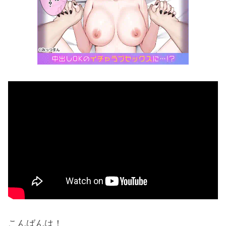
こんばんは！