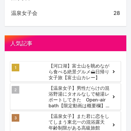
温泉女子会
28
人気記事
【河口湖】富士山を眺めなが
ら食べる絶景グルメ🗻日帰り
女子旅【富士山カレー】
【温泉女子】男性だらけの混
浴野湯にタオルなしで秘湯レ
ポートしてきた Open-air
bath【限定動画は概要欄】尻
焼温泉郷 川の湯
【温泉女子】また君に恋をし
てしまう東北一の混浴露天
年齢制限がある高級旅館