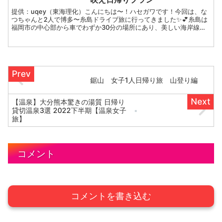
提供：uqey（東海理化）こんにちは〜！ハセガワです！今回は、な
つちゃんと2人で博多〜糸島ドライブ旅に行ってきました✨💕糸島は
福岡市の中心部から車でわずか30分の場所にあり、美しい海岸線を
体感できるエリア🏝今回は海沿いにあるカフェでランチ食...
鋸山 女子1人日帰り旅 山登り編
【温泉】大分熊本驚きの湯質 日帰り
貸切温泉3選 2022下半期【温泉女子
旅】
コメント
コメントを書き込む