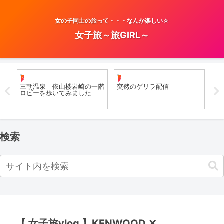
女の子同士の旅って・・・なんか楽しい☆
女子旅～旅GIRL～
温泉女子
お風呂女子こての
日
聴こ
三朝温泉 依山楼岩崎の一階
突然のゲリラ配信
【
限定
ロビーを歩いてみました
で
結
ア
su
検索
【 女子旅vlog 】KENWOOD ✕