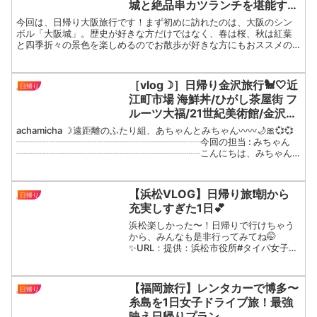
城と絶品串カツランチを堪能する
日帰り女子旅♪
今回は、日帰り大阪旅行です！まず初めに訪れたのは、大阪のシン
ボル「大阪城」。歴史が好きな方だけではなく、春は桜、秋は紅葉
と四季折々の景色を楽しめるのでお散歩が好きな方にもおススメの
人気の観光スポットです！次に、大阪の観光地といえばココ！
「道...
［vlog☽］日帰り金沢旅行🐩🤍近
日帰り
江町市場 海鮮丼/ひがし茶屋街 フ
ルーツ大福/21世紀美術館/金沢お
でん 食べまくり女子旅🌙🎀✨
achamicha ☽遠距離のふたり組、あちゃんとみちゃん〰️〰️🌙🎀💞💞
┈┈┈┈┈┈┈┈┈┈┈┈┈┈┈┈┈┈┈┈今回の担当 : みちゃん
┈┈┈┈┈┈┈┈┈┈┈┈┈┈┈┈┈┈┈┈こんにちは、みちゃん
です🌙🎀今回の動画は、夏休みに行った日帰り...
【浜松VLOG】日帰り旅❗️朝から
日帰り
充実しすぎた1日💕
浜松楽しかった〜！日帰りで行けちゃう
から、みんなも是非行ってみてね🤭
✨URL：提供：浜松市役所#タイパ女子旅
#浜松市 #浜松観光【SNS】
■Instagram@_kiegram【アパレルブラ
ンド】unju+■ お仕事依頼はこちら💌
【福岡旅行】レンタカーで博多〜
日帰り
kie...
糸島を1日女子ドライブ旅！最強
映え日帰りプラン