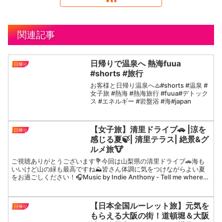
関連記事
日帰りで温泉へ 熱海fuua
日帰り
#shorts #旅行
お客様と日帰り温泉へ♨️#shorts #温泉 #
女子旅 #熱海 #熱海旅行 #fuua#デトック
ス #エネルギー #岩盤浴 #海#japan
【女子旅】清里ドライブ🚗 |涼を
日帰り
感じる夏🍃| 清里テラス| 絶景&グ
ルメ旅🐮
ご視聴ありがとうございます💐今回は山梨県の清里ドライブ🚗海も
いいけど山の緑も最高ですね⛰️皆さん体調に気をつけながらよい夏
をお過ごしください！🎧Music by Indie Anthony - Tell me where
to go - M...
【日本全国ルーレット旅】元気を
日帰り
もらえる大阪の街！道頓堀＆大阪