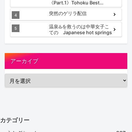
《Part.1》Tohoku Best
Secret hotspring #japan
突然のゲリラ配信
#koteno
温泉♨️を救うのは中華女子こ
ての Japanese hot springs
アーカイブ
カテゴリー