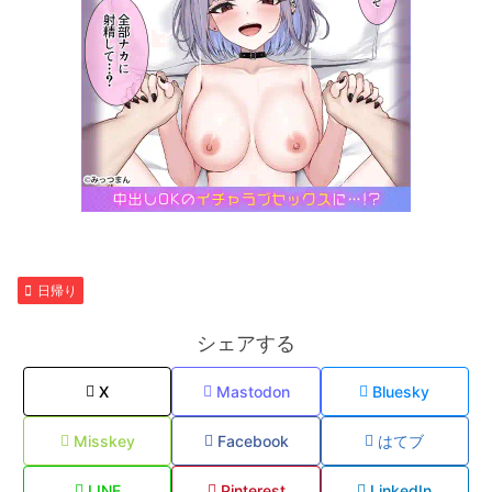
日帰り
シェアする
X
Mastodon
Bluesky
Misskey
Facebook
はてブ
LINE
Pinterest
LinkedIn