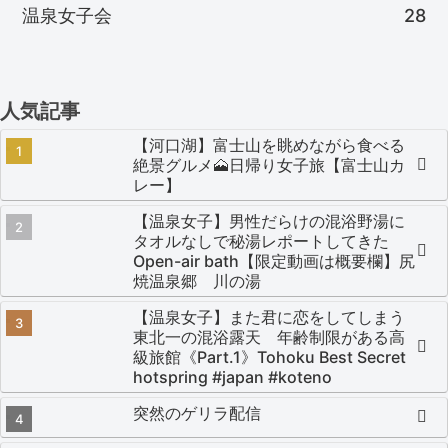
温泉女子会
28
人気記事
【河口湖】富士山を眺めながら食べる
絶景グルメ🗻日帰り女子旅【富士山カ
レー】
【温泉女子】男性だらけの混浴野湯に
タオルなしで秘湯レポートしてきた
Open-air bath【限定動画は概要欄】尻
焼温泉郷 川の湯
【温泉女子】また君に恋をしてしまう
東北一の混浴露天 年齢制限がある高
級旅館《Part.1》Tohoku Best Secret
hotspring #japan #koteno
突然のゲリラ配信