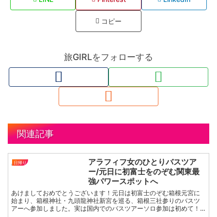
コピー
旅GIRLをフォローする
関連記事
アラフィフ女のひとりバスツア
日帰り
ー/元日に初富士をのぞむ関東最
強パワースポットへ
あけましておめでとうございます！元日は初富士のぞむ箱根元宮に
始まり、箱根神社・九頭龍神社新宮を巡る、箱根三社参りのバスツ
アーへ参加しました。実は国内でのバスツアーソロ参加は初めて！
元日から楽しい初挑戦、思い出深い元日になりました。使ったお