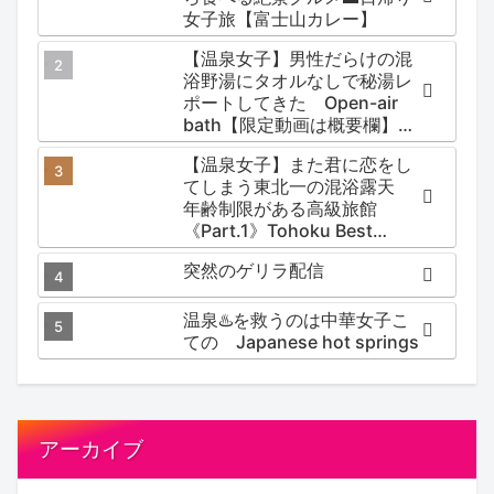
女子旅【富士山カレー】
【温泉女子】男性だらけの混
浴野湯にタオルなしで秘湯レ
ポートしてきた Open-air
bath【限定動画は概要欄】尻
焼温泉郷 川の湯
【温泉女子】また君に恋をし
てしまう東北一の混浴露天
年齢制限がある高級旅館
《Part.1》Tohoku Best
Secret hotspring #japan
突然のゲリラ配信
#koteno
温泉♨️を救うのは中華女子こ
ての Japanese hot springs
アーカイブ