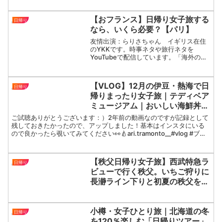
金...
【おフランス】日帰り女子旅する
日帰り
なら、いくら必要？【パリ】
友情出演：らりさちゃん イギリス在住
のYKKです。時事ネタや旅行ネタを
YouTubeで配信しています。「海外のリ
アル」が学べる内容になっていますので
ぜひチャンネル登録をお願いします！～
～～～～～～～～～～～～～～～～～～
【VLOG】12月の伊豆・熱海で日
日帰り
～～～～～●毎週【日...
帰りまったり女子旅｜テディベア
ミュージアム｜おいしい海鮮丼に
テディベアカフェも｜japanese
ご試聴ありがとうございます：）2年前の動画なのですが記録として
vlog🌥
残しておきたかったので、アップしました！基本はインスタにいる
ので良かったら覗いてみてください👀🍐ari.tramonto__#vlog #ブイ
ログ #伊豆 #熱海 #美術館 #テ...
【秩父日帰り女子旅】西武特急ラ
日帰り
ビューで行く秩父。いちご狩りに
長瀞ライン下りと初夏の秩父を満
喫。レトロな秩父で昭和へタイム
スリップ。 #日帰り旅行 ＃秩
父 ＃長瀞ライン下り ＃西武特
小樽・女子ひとり旅｜北海道の冬
日帰り
急ラビュー
を120％楽しむ「日帰りツアー」