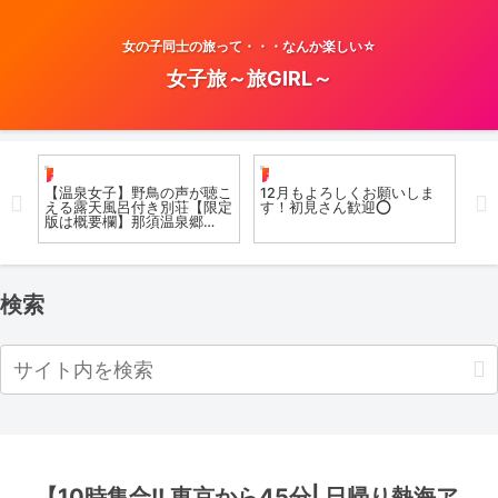
女の子同士の旅って・・・なんか楽しい☆
女子旅～旅GIRL～
お風呂女子こての
お風呂女子こての
お
が入
【温泉女子】野鳥の声が聴こ
12月もよろしくお願いしま
【
お邪
える露天風呂付き別荘【限定
す！初見さん歓迎⭕️
浴
概要
版は概要欄】那須温泉郷
洞
Onsen Girls in Japan /
版は
t
Imperial Villa Onsen in Nasu
온천
検索
【10時集合!! 東京から45分| 日帰り熱海ア