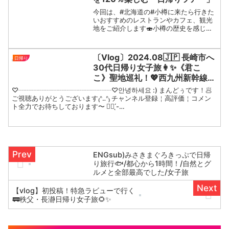
今回は、#北海道の#小樽に来たら行きた
いおすすめのレストランやカフェ、観光
地をご紹介します🍣小樽の歴史を感じら
れるカフェから、小樽運河を楽しめるク
ルージングなど冬の小樽を堪能できる3施
設をピックアップしました。北海道旅行
〔Vlog〕2024.08🇯🇵 長崎市へ
日帰り
を予定している人、こ...
30代日帰り女子旅👩✨️《君こ
こ》聖地巡礼！💖西九州新幹線で
博多から1時間半 🚄グラバー園￤
♡┈┈┈┈┈┈┈┈┈┈┈┈┈┈♡안녕하세요 :) まんどぅです！🥟
長崎県美術館￤トルコライス￤眼
ご視聴ありがとうございます₍ᐢ‥ᐢ₎ チャンネル登録￤高評価￤コメン
ト全力でお待ちしております〜 👍🏻 ̖́-
鏡橋👓
♡┈┈┈┈┈┈┈┈┈┈┈┈┈┈♡西九州新幹線に乗って博多から1
時...
ENGsub)みさきまぐろきっぷで日帰
り旅行🐟/都心から1時間！/自然とグ
ルメと全部最高でした/女子旅
【vlog】初投稿！特急ラビューで行く
🚃秩父・長瀞日帰り女子旅🌻✨