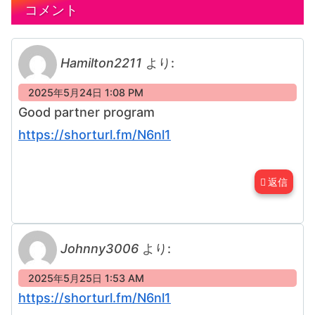
コメント
Hamilton2211
より:
2025年5月24日 1:08 PM
Good partner program
https://shorturl.fm/N6nl1
返信
Johnny3006
より:
2025年5月25日 1:53 AM
https://shorturl.fm/N6nl1