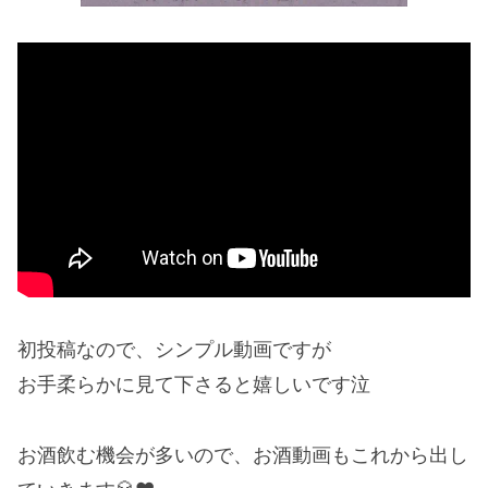
初投稿なので、シンプル動画ですが
お手柔らかに見て下さると嬉しいです泣
お酒飲む機会が多いので、お酒動画もこれから出し