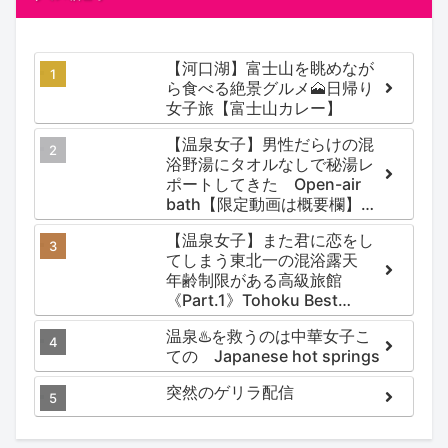
【河口湖】富士山を眺めなが
ら食べる絶景グルメ🗻日帰り
女子旅【富士山カレー】
【温泉女子】男性だらけの混
浴野湯にタオルなしで秘湯レ
ポートしてきた Open-air
bath【限定動画は概要欄】尻
焼温泉郷 川の湯
【温泉女子】また君に恋をし
てしまう東北一の混浴露天
年齢制限がある高級旅館
《Part.1》Tohoku Best
Secret hotspring #japan
温泉♨️を救うのは中華女子こ
#koteno
ての Japanese hot springs
突然のゲリラ配信