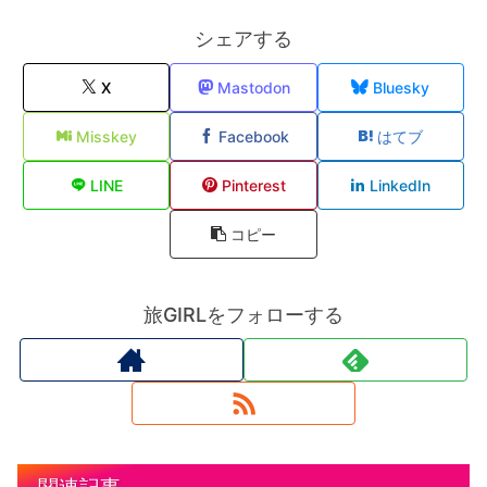
シェアする
X
Mastodon
Bluesky
Misskey
Facebook
はてブ
LINE
Pinterest
LinkedIn
コピー
旅GIRLをフォローする
関連記事