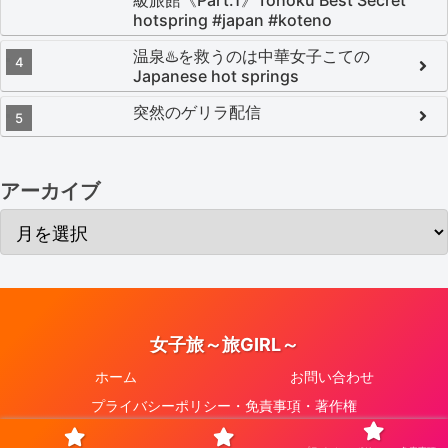
hotspring #japan #koteno
温泉♨️を救うのは中華女子こての
Japanese hot springs
突然のゲリラ配信
アーカイブ
女子旅～旅GIRL～
ホーム
お問い合わせ
プライバシーポリシー・免責事項・著作権
Copyright © 2020-2026 女子旅～旅GIRL～ All Rights Reserved.