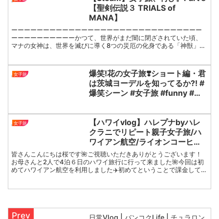
【聖剣伝説３ TRIALS of
MANA】
ーーーーーーーーーーーーーーーーーーーーーーーーーーーーーー
ーーーーーーーーーーかつて、世界がまだ闇に閉ざされていた頃、
マナの女神は、世界を滅びに導く8つの災厄の化身である「神獣」を
「マナの剣」によって打ち倒し、8つの要石の中に封印した。か...
爆笑!花の女子旅❣️ショート編・君
女子旅
は茨城ヨーデルを知ってるか?! #
爆笑シーン #女子旅 #funny #花
畑 #japantravels #茨城県 #茨城
ヨーデル #ヨーデル #国営ひたち
海浜公園
【ハワイvlog】ハレプナbyハレ
女子旅
クラニでリピート親子女子旅/ハ
ワイアン航空/ライオンコーヒー/
フードランド
皆さんこんにちは桜です🌺ご視聴いただきありがとうございます！
お母さんと2人で4泊６日のハワイ旅行に行って来ました🌺今回は初
めてハワイアン航空を利用しました✈️初めてということで課金してエ
キストラコンフォートにしちゃいました💺今回のホテルは前...
日常Vlog | バンコクLife | チュラロン