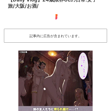
旅/大阪/お酒/
女子旅
記事内に広告が含まれています。