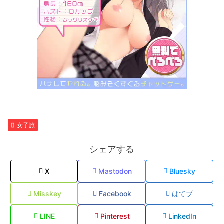
女子旅
シェアする
X
Mastodon
Bluesky
Misskey
Facebook
はてブ
LINE
Pinterest
LinkedIn