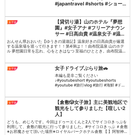
#japantravel #shorts #ショート
#癒し
【貸切り湯】山のホテル『夢想
女子旅
園』#女子アナ #フリーアナウン
サー #日髙由貴 #温泉女子 #温泉
女子旅
おんせん県おおいた【ゆうきの湯遊記】温泉好きの日髙由貴が厳選
する温泉場を巡って行きます！！第4弾は！！由布院温泉 山のホテ
ル 夢想園日常を忘れ、心をときはなつ 至福のひととき。由布院温泉
山のホテル 夢想園は、昭和13年、名湯御夢想温泉を泉...
女子ドライブぶらり旅🚗
女子旅
本編も是非ご覧ください
♪#youtubeshort #youtubeshorts
#youtube #旅行vlog #旅行 #海鮮 #ドラ
イブ #秋 #海 #travel #japantravel #女子
旅 #ドライブ旅 #ドライブ旅行 #...
【倉敷🎲女子旅】主に美観地区で
女子旅
観光をして参りました【喧しい2
人】
どうも、めじろです。今回はドゥーエくんと2人でサイコロきっぷを
利用して、倉敷の観光に行って参りました。#サイコロきっぷ ＃倉敷
※お邪魔させて頂いた場所※ロイヤルパークホテル倉敷 【 】阿智神社