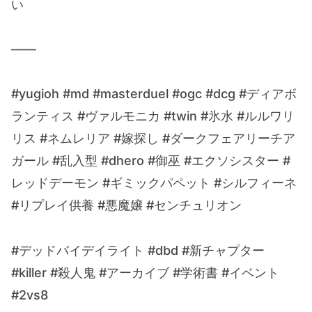
い
——
#yugioh #md #masterduel #ogc #dcg #ディアボ
ランティス #ヴァルモニカ #twin #氷水 #ルルワリ
リス #ネムレリア #嫁探し #ダークフェアリーチア
ガール #乱入型 #dhero #御巫 #エクソシスター #
レッドデーモン #ギミックパペット #シルフィーネ
#リプレイ供養 #悪魔嬢 #センチュリオン
#デッドバイデイライト #dbd #新チャプター
#killer #殺人鬼 #アーカイブ #学術書 #イベント
#2vs8