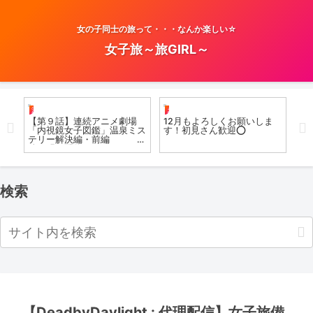
女の子同士の旅って・・・なんか楽しい☆
女子旅～旅GIRL～
温泉女子
お風呂女子こての
日
まし
【第９話】連続アニメ劇場
12月もよろしくお願いしま
【
満足
「内視鏡女子図鑑」温泉ミス
す！初見さん歓迎⭕️
ら
テリー解決編・前編 後
女
編は明日配信
検索
【DeadbyDaylight : 代理配信】女子旅備