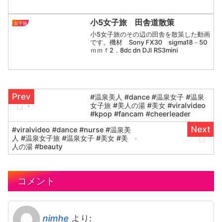
【 】倉敷美観地区 【 】倉敷アイビースクエア...
小5女子旅 田舎道散策
女子旅
小5女子旅のその辺の田舎を散策した動画
です。機材 Sony FX30 sigma18－50
ｍｍｆ2．8dc dn DJI RS3mini
#温泉美人 #dance #温泉女子 #温泉
女子旅 #美人の湯 #美女 #viralvideo
#kpop #fancam #cheerleader
#viralvideo #dance #nurse #温泉美
人 #温泉女子旅 #温泉女子 #美女 #美
人の湯 #beauty
コメント
nimhe
より: