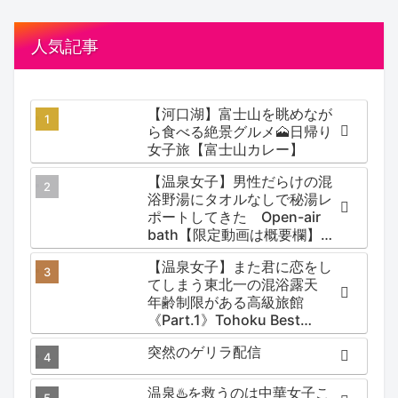
人気記事
【河口湖】富士山を眺めなが
ら食べる絶景グルメ🗻日帰り
女子旅【富士山カレー】
【温泉女子】男性だらけの混
浴野湯にタオルなしで秘湯レ
ポートしてきた Open-air
bath【限定動画は概要欄】尻
焼温泉郷 川の湯
【温泉女子】また君に恋をし
てしまう東北一の混浴露天
年齢制限がある高級旅館
《Part.1》Tohoku Best
Secret hotspring #japan
突然のゲリラ配信
#koteno
温泉♨️を救うのは中華女子こ