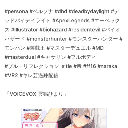
#persona #ペルソナ #dbd #deadbydaylight #デ
ッドバイデイライト #ApexLegends #エーペック
ス #Illustrator #biohazard #residentevil #バイオ
ハザード #monsterhunter #モンスターハンター #
モンハン #遊戯王 #マスターデュエル #MD
#masterduel #キャサリン #フルボディ
#ブルーリフレクション ＃tie #帝 #ff16 #naraka
#VR2 #キレ芸過疎配信
「VOICEVOX:冥鳴ひまり」