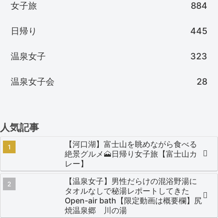
女子旅
884
日帰り
445
温泉女子
323
温泉女子会
28
人気記事
【河口湖】富士山を眺めながら食べる
絶景グルメ🗻日帰り女子旅【富士山カ
レー】
【温泉女子】男性だらけの混浴野湯に
タオルなしで秘湯レポートしてきた
Open-air bath【限定動画は概要欄】尻
焼温泉郷 川の湯