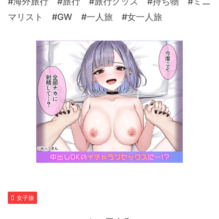
#海外旅行 #旅行 #旅行グッズ #持ち物 #ミニ
マリスト #GW #一人旅 #女一人旅
女子旅