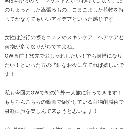
※根本からのミニマリストというわけではなく、旅
のちょっとした嵩張るもの、こまごました荷物を持
ってかなくてもいいアイデアといった感じです！
女性は旅行の際もコスメやスキンケア、ヘアケアと
荷物が多くなりがちですよね。
GW直前！旅先でおしゃれしたい！でも身軽になり
たい！といった方の些細なお役に立てれば嬉しいで
す！
私も今回のGWで初の海外一人旅に行ってきます！
もちろんこちらの動画で紹介している荷物削減術で
身軽に旅を楽しんで来ようと思います！