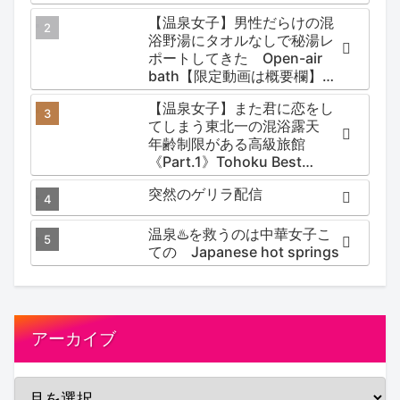
【温泉女子】男性だらけの混
浴野湯にタオルなしで秘湯レ
ポートしてきた Open-air
bath【限定動画は概要欄】尻
焼温泉郷 川の湯
【温泉女子】また君に恋をし
てしまう東北一の混浴露天
年齢制限がある高級旅館
《Part.1》Tohoku Best
Secret hotspring #japan
突然のゲリラ配信
#koteno
温泉♨️を救うのは中華女子こ
ての Japanese hot springs
アーカイブ