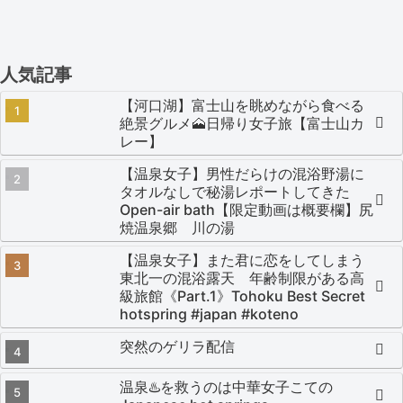
人気記事
【河口湖】富士山を眺めながら食べる
絶景グルメ🗻日帰り女子旅【富士山カ
レー】
【温泉女子】男性だらけの混浴野湯に
タオルなしで秘湯レポートしてきた
Open-air bath【限定動画は概要欄】尻
焼温泉郷 川の湯
【温泉女子】また君に恋をしてしまう
東北一の混浴露天 年齢制限がある高
級旅館《Part.1》Tohoku Best Secret
hotspring #japan #koteno
突然のゲリラ配信
温泉♨️を救うのは中華女子こての