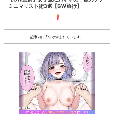
ミニマリスト術3選【GW旅行】
女子旅
記事内に広告が含まれています。