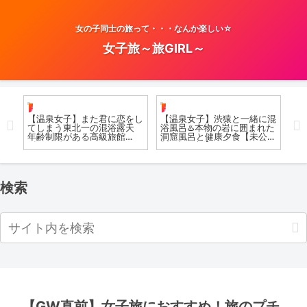
女の子同士の旅って・・・なんか楽しい☆
女子旅～旅GIRL～
お風呂女子こての
お風呂女子こての
お
場
【温泉女子】また君に恋をし
【温泉女子】渋猿と一緒に混
【
ミス
てしまう東北一の混浴露天
浴風呂♨️本物の岩に囲まれた
浴
 後
年齢制限がある高級旅館
洞窟風呂と健康夕食【未公開
ポ
《Part.1》Tohoku Best
版は概要欄】 #airpanas #
b
Secret hotspring #japan
온천 #onsen #hotspring
尻
#koteno
検索
【GW直前】女子旅におすすめ！旅のプチ