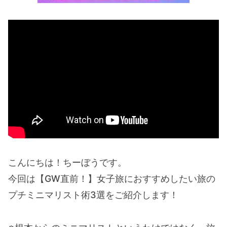
こんにちは！ちーぼうです。
今回は【GW直前！】女子旅におすすめしたい旅の
プチミニマリスト術3選をご紹介します！