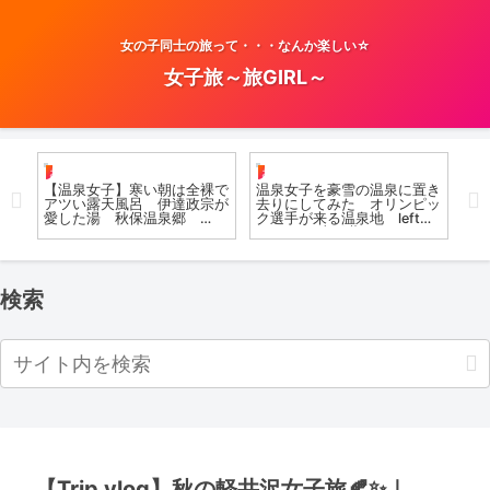
女の子同士の旅って・・・なんか楽しい☆
女子旅～旅GIRL～
お風呂女子こての
お風呂女子こての
お
溫
【温泉女子】寒い朝は全裸で
温泉女子を豪雪の温泉に置き
8
宿
アツい露天風呂 伊達政宗が
去りにしてみた オリンピッ
夢
愛した湯 秋保温泉郷
ク選手が来る温泉地 left
レ
Open-air bath
me alone 山形蔵王
Jap
#hotspring #airpanas
SAK
#japan
#जा
検索
【Trip vlog】秋の軽井沢女子旅🍂✨｜