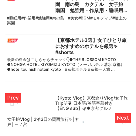
園 南の島 カクテル 女子旅
南国 勉強用・作業用・睡眠用
リラックスBGM、癒し BGM、夏
#睡眠用#作業用#勉強用#南の島 #美女#BGM#モルディブ#途上の
休み 、
楽園
【京都ホテル3選】女子ひとり旅
女子旅
におすすめのホテルを厳選✨
#shorts
最新の料金はこちらからチェック👇●THE BLOSSOM KYOTO
●NOHGA HOTEL KIYOMIZU KYOTO（ノーガホテル 清水 京都）
●hotel tou nishinotoin kyoto #京都ホテル #京都一人旅 ...
【Kyoto Vlog】京都巡りVlog/女子旅
Trip🦊🍵 日本語/英語字幕付き
【ENG sub】🌿🍁京都グルメ
女子旅Vlog | 2泊3日の関西旅行✨| 神
戸| 三ノ宮