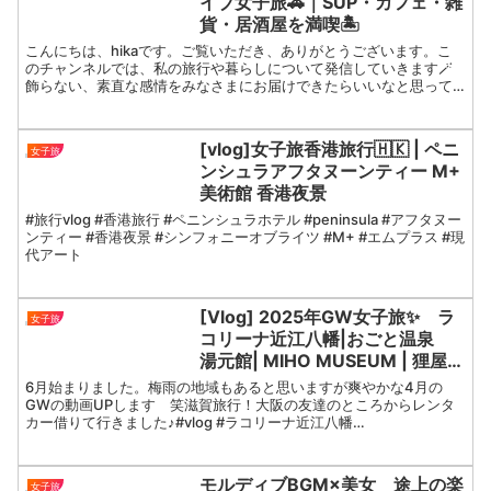
イブ女子旅🚗｜SUP・カフェ・雑
貨・居酒屋を満喫🏝️
こんにちは、hikaです。ご覧いただき、ありがとうございます。こ
のチャンネルでは、私の旅行や暮らしについて発信していきます🪄
飾らない、素直な感情をみなさまにお届けできたらいいなと思って
います☺︎～～～～～～～～～～～～～～～～～～今回は友達...
[vlog]女子旅香港旅行🇭🇰 | ペニ
女子旅
ンシュラアフタヌーンティー M+
美術館 香港夜景
#旅行vlog #香港旅行 #ペニンシュラホテル #peninsula #アフタヌー
ンティー #香港夜景 #シンフォニーオブライツ #M+ #エムプラス #現
代アート
[Vlog] 2025年GW女子旅✨ ラ
女子旅
コリーナ近江八幡|おごと温泉
湯元館| MIHO MUSEUM | 狸屋分
福
6月始まりました。梅雨の地域もあると思いますが爽やかな4月の
GWの動画UPします 笑滋賀旅行！大阪の友達のところからレンタ
カー借りて行きました♪#vlog #ラコリーナ近江八幡
#MIHOMUSEUM #クラブハリエ #おごと温泉
モルディブBGM×美女 途上の楽
女子旅