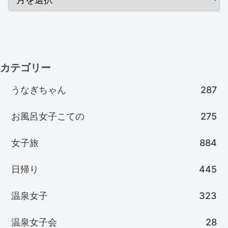
カテゴリー
うなぎちゃん
287
お風呂女子こての
275
女子旅
884
日帰り
445
温泉女子
323
温泉女子会
28