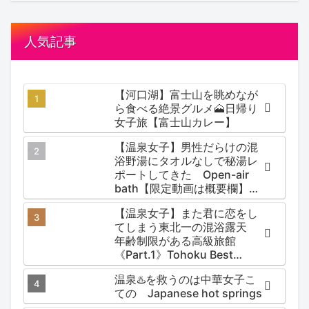
人気記事
【河口湖】富士山を眺めなが
ら食べる絶景グルメ🗻日帰り
女子旅【富士山カレー】
【温泉女子】男性だらけの混
浴野湯にタオルなしで秘湯レ
ポートしてきた Open-air
bath【限定動画は概要欄】尻
焼温泉郷 川の湯
【温泉女子】また君に恋をし
てしまう東北一の混浴露天
年齢制限がある高級旅館
《Part.1》Tohoku Best
Secret hotspring #japan
温泉♨️を救うのは中華女子こ
#koteno
ての Japanese hot springs