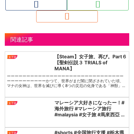
関連記事
【Steam】女子旅、再び。Part６
女子旅
【聖剣伝説３ TRIALS of
MANA】
ーーーーーーーーーーーーーーーーーーーーーーーーーーーーーー
ーーーーーーーーーーかつて、世界がまだ闇に閉ざされていた頃、
マナの女神は、世界を滅びに導く8つの災厄の化身である「神獣」を
「マナの剣」によって打ち倒し、8つの要石の中に封印した。か...
マレーシア大好きになったー！#
女子旅
海外旅行 #マレーシア旅行
#malaysia #女子旅 #馬來西亞 #
旅遊
#shorts #全国旅行支援 #栃木県
女子旅