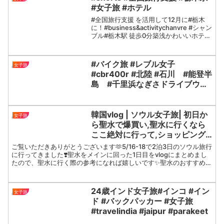
#女子旅 #ホテル
#全国旅行支援 を活用して12月に#栃木
に！#business&activitychanvre #シャン
ブル#栃木駅 徒歩0分築浅かわいいホテ
ル！☆ホテル詳細はコチラ☆#あしかが
フラワーパーク #宇都宮市 #日光 の観光
に便利😉#栃木県 #...
#バイク旅 #レブル女子
女子旅
#cbr400r #北陸 #石川 #能登半
島 #千里浜なぎさドライブウェ
イ #千里浜 #女子旅 #バイク好
きと繋がりたい
韓国vlog | ソウル女子旅| 初日か
女子旅
ら聖水で爆買い,聖水に行くなら
ここ絶対に行って,ショッピング
にご飯に大忙しで大充実な1日
ご覧いただきありがとうございます🫶5/16-18で2泊3日のソウル旅行
に行ってきました❣️聖水をメインに回った1日目をvlogにまとめまし
たので、聖水に行く際の参考になれば嬉しいです✨聖水のおすすめシ
ョップをご紹介してます❕2日目、3日目v...
24歳インド女子旅#インコ #イン
女子旅
ド #バックパッカー #女子旅
#travelindia #jaipur #parakeet