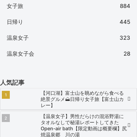
女子旅
884
日帰り
445
温泉女子
323
温泉女子会
28
人気記事
【河口湖】富士山を眺めながら食べる
絶景グルメ🗻日帰り女子旅【富士山カ
レー】
【温泉女子】男性だらけの混浴野湯に
タオルなしで秘湯レポートしてきた
Open-air bath【限定動画は概要欄】尻
焼温泉郷 川の湯