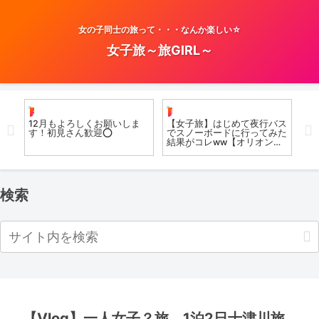
女の子同士の旅って・・・なんか楽しい☆
女子旅～旅GIRL～
お風呂女子こての
日帰り
女
なが
12月もよろしくお願いしま
【女子旅】はじめて夜行バス
【
帰り
す！初見さん歓迎⭕️
でスノーボードに行ってみた
Pa
結果がコレww【オリオンツ
of
アー】
検索
【Vlog】一人女子？旅 1泊2日十津川旅