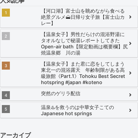
人気記事
【河口湖】富士山を眺めながら食べる
絶景グルメ🗻日帰り女子旅【富士山カ
レー】
【温泉女子】男性だらけの混浴野湯に
タオルなしで秘湯レポートしてきた
Open-air bath【限定動画は概要欄】尻
焼温泉郷 川の湯
【温泉女子】また君に恋をしてしまう
東北一の混浴露天 年齢制限がある高
級旅館《Part.1》Tohoku Best Secret
hotspring #japan #koteno
突然のゲリラ配信
温泉♨️を救うのは中華女子こての
Japanese hot springs
アーカイブ