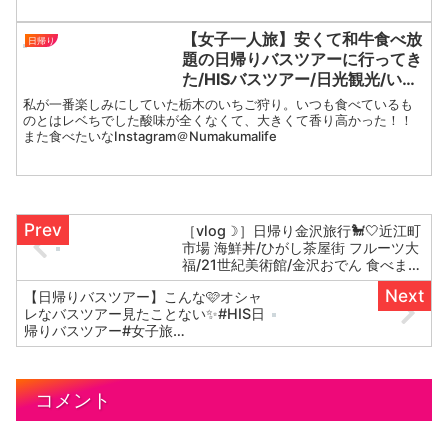
【女子一人旅】安くて和牛食べ放
日帰り
題の日帰りバスツアーに行ってき
た/HISバスツアー/日光観光/いち
ご狩り/vlog
私が一番楽しみにしていた栃木のいちご狩り。いつも食べているも
のとはレベちでした酸味が全くなくて、大きくて香り高かった！！
また食べたいなInstagram＠Numakumalife
［vlog☽］日帰り金沢旅行🐩🤍近江町
市場 海鮮丼/ひがし茶屋街 フルーツ大
福/21世紀美術館/金沢おでん 食べまく
り女子旅🌙🎀✨
【日帰りバスツアー】こんな🩷オシャ
レなバスツアー見たことない✨#HIS日
帰りバスツアー#女子旅
#https://youtu.be/oFo8E9pXPQs
コメント