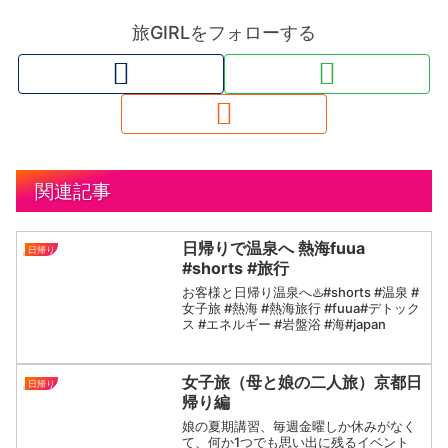
旅GIRLをフォローする
関連記事
日帰りで温泉へ 熱海fuua
日帰り
#shorts #旅行
お客様と日帰り温泉へ♨️#shorts #温泉 #
女子旅 #熱海 #熱海旅行 #fuua#デトック
ス #エネルギー #岩盤浴 #海#japan
女子旅（母と娘の二人旅）京都日
日帰り
帰り編
娘の夏期講習、毎週金曜しか休みがなく
て、何か1つでも思い出に残るイベント