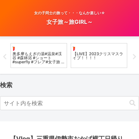
女の子同士の旅って・・・なんか楽しい☆
女子旅～旅GIRL～
温泉女子
お風呂女子こての
お
バス
奥多摩もえぎの湯#温泉#渓
【LIVE】2023クリスマスラ
【
みた
谷 #森林浴 #ショート
イブ！！！！
て
ツ
#superfly #フレア#女子旅 #
年
コーヒー#奥多摩
《P
Secr
#k
検索
【Vlog】三重県伊勢市おかげ横丁日帰り