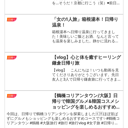
を…そうだ！京都に行こう（笑）◾️前日午
後娘からずっとリクエストされていた京
都へ、新横浜6時始発の新幹線で日帰り旅
行を思い付く◾️前日夕方始発の新幹線のチ
「女の1人旅」箱根湯本！日帰り
日帰り
ケットと金閣寺...
温泉！
箱根湯本へ日帰り温泉に行ってきまし
た！美味しいご飯とお酒、なんと言って
も温泉を楽しみました。静かに流れる川
の音や大自然に癒されてきました。平日
の行ったので混雑もなく凄く快適な旅に
なったのでお楽しみ下さい。
【vlog】心と体を癒すヒーリング
日帰り
鎌倉日帰り旅
【vlog】 こんにちは！いつも動画を見
てくださりありがとうございます。先日
友人と3人で日帰り鎌倉旅に行ってきまし
た！とても暖かい日で、最近疲れていた
私には心も体も癒されるヒーリング旅に
なりました♪朝イチの鎌倉でオープン前か
【鶴橋コリアンタウン/大阪】日
日帰り
ら待機していたの...
帰りで韓国グルメ&韓国コスメシ
ョッピングを楽しめるおすすめコ
ース【女子旅vlog】
今回は、日帰りで鶴橋コリアンタウンを探索しました🇰🇷ほぼ並ば
ずにグルメもショッピングも楽しめるおすすめコースです✨#鶴橋コ
リアンタウン #鶴橋 #大阪旅行 #旅行 #旅行vlog #女子旅 #日帰り旅
行 #韓国料理 #韓国コスメ #コリアン...