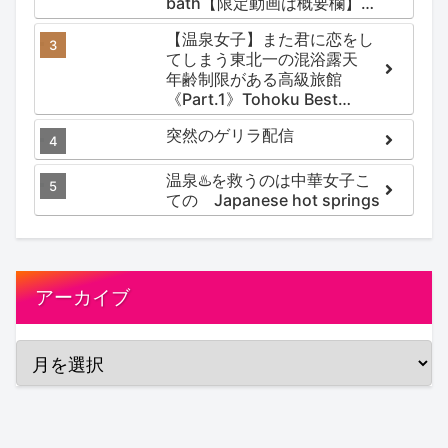
bath【限定動画は概要欄】尻
焼温泉郷 川の湯
【温泉女子】また君に恋をし
てしまう東北一の混浴露天
年齢制限がある高級旅館
《Part.1》Tohoku Best
Secret hotspring #japan
突然のゲリラ配信
#koteno
温泉♨️を救うのは中華女子こ
ての Japanese hot springs
アーカイブ