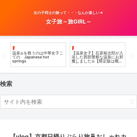
女の子同士の旅って・・・なんか楽しい☆
女子旅～旅GIRL～
お風呂女子こての
お風呂女子こての
お
温泉♨️を救うのは中華女子こ
【温泉女子】石原裕次郎が入
【
r
ての Japanese hot
浴した西部警察な温泉にお邪
天
d
springs
魔しました♨️【限定版は概要
た
#温
欄】磐梯熱海温泉郷
呂
Onsen Girls in Japan / hot
Ope
spring culture
溫泉
検索
【vlog】京都日帰りぶらり旅🍵おしゃれカ