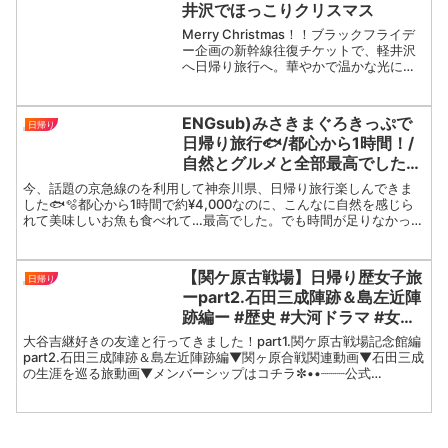
井沢でほっこりクリスマス
Merry Christmas！！ブラックフライデ
ー企画の新幹線往復チケットで、軽井沢
へ日帰り旅行へ。華やかで温かな光に包
まれた街で、一足早くクリスマス満喫し
ました。見どころいっぱいの軽井沢、今
回立ち寄れなかった場所も多いので今後
ENGsub)みさきまぐろきっぷで
日帰り
は宿泊した...
日帰り旅行🐟/都心から1時間！/
自然とグルメと全部最高でした/
女子旅
今、話題の京急線のを利用して神奈川県、日帰り旅行楽しんできま
した🐟🫧都心から1時間で約¥4,000なのに、こんなに自然を感じら
れて美味しいお魚も食べれて…最高でした。でも時間が足りなかった
からまたリベンジしたいな〜！みさきまぐろきっぷ公式サ...
【関ケ原古戦場】日帰り歴女子旅
日帰り
ーpart2.石田三成陣跡＆島左近陣
跡編ー #歴史 #大河ドラマ #女子
旅
大谷吉継好きの友達と行ってきました！part1.関ケ原古戦場記念館編
part2.石田三成陣跡＆島左近陣跡編▼関ヶ原合戦関連動画▼石田三成
の生涯を巡る旅動画▼メンバーシップはコチラ✼••┈┈┈公式
SNS┈┈┈••✼▼Instagram（kao...