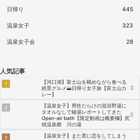
日帰り
445
温泉女子
323
温泉女子会
28
人気記事
【河口湖】富士山を眺めながら食べる
絶景グルメ🗻日帰り女子旅【富士山カ
レー】
【温泉女子】男性だらけの混浴野湯に
タオルなしで秘湯レポートしてきた
Open-air bath【限定動画は概要欄】尻
焼温泉郷 川の湯
【温泉女子】また君に恋をしてしまう