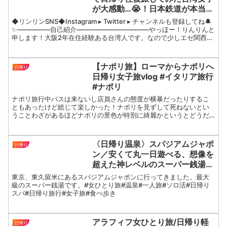
が大感動…😭！日本鉄道が本当に
楽しい！！！
◆リンリンSNS◆Instagram ▸ Twitter ▸ チャンネルも登録してね🔔
✨—————自己紹介———————————やっほー！りんりんと
申します！大阪2年在住経験ある台湾人です。なので少しエセ関西弁
です！笑よく撮る、よく食べる、...
【ナポリ旅】ローマからナポリへ
日帰り
日帰り女子旅vlog #イタリア旅行
#ナポリ
ナポリ旅行中バスは来ないし店員さんの態度が横暴だったりするこ
ともあったけど総じて楽しかった！ナポリを見ずして死ねないとい
うことわざがあるほどナポリの景色が特別に綺麗かというとどうだ
ろう🐱笑==========「YMS」というワーキングホリデ...
〈日帰り温泉〉スパジアムジャポ
日帰り
ン／安くて丸一日遊べる、想像を
超えた神レベルのスーパー銭湯だ
った！
東京、東久留米にあるスパジアムジャポンに行ってきました。最大
級のスーパー銭湯です。#女ひとり旅#温泉#一人旅#ソロ活#日帰り
スパ#日帰り旅行#女子旅#食べ歩き
アラフィフ女ひとり旅/日帰り軽
日帰り