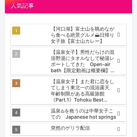
人気記事
【河口湖】富士山を眺めなが
ら食べる絶景グルメ🗻日帰り
女子旅【富士山カレー】
【温泉女子】男性だらけの混
浴野湯にタオルなしで秘湯レ
ポートしてきた Open-air
bath【限定動画は概要欄】尻
焼温泉郷 川の湯
【温泉女子】また君に恋をし
てしまう東北一の混浴露天
年齢制限がある高級旅館
《Part.1》Tohoku Best
Secret hotspring #japan
温泉♨️を救うのは中華女子こ
#koteno
ての Japanese hot springs
突然のゲリラ配信