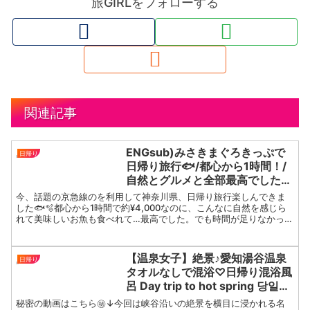
旅GIRLをフォローする
関連記事
ENGsub)みさきまぐろきっぷで
日帰り
日帰り旅行🐟/都心から1時間！/
自然とグルメと全部最高でした/
女子旅
今、話題の京急線のを利用して神奈川県、日帰り旅行楽しんできま
した🐟🫧都心から1時間で約¥4,000なのに、こんなに自然を感じら
れて美味しいお魚も食べれて…最高でした。でも時間が足りなかった
からまたリベンジしたいな〜！みさきまぐろきっぷ公式サ...
【温泉女子】絶景♪愛知湯谷温泉
日帰り
タオルなしで混浴♡日帰り混浴風
呂 Day trip to hot spring 당일치
기온천 एक दिवसीय गर्म पानी का झरना
秘密の動画はこちら㊙️↓今回は峡谷沿いの絶景を横目に浸かれる名