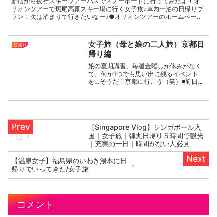
新宿から夜行スキーツアーバスでスノーボードに行ってみたよ！オ
リオンツアーで斑尾高原スキー場に行く女子旅♪車内一泊の日帰りプ
ラン！次は泊まりで行きたいなー♪●オリオンツアーのホームページ
はこちら●●あすかだよ人気動画●ビキニでスノーボードした...
女子旅（母と娘の二人旅）京都日
日帰り
帰り編
娘の夏期講習、毎週金曜しか休みがなく
て、何か1つでも思い出に残るイベント
を…そうだ！京都に行こう（笑）◾️前日午
後娘からずっとリクエストされていた京
都へ、新横浜6時始発の新幹線で日帰り旅
行を思い付く◾️前日夕方始発の新幹線のチ
ケットと金閣寺...
【Singapore Vlog】シンガポール入
国｜女子旅｜弾丸日帰り５時間で観光
｜充実の一日｜時間がない人必見
【温泉女子】福島県のいわき湯本に日
帰りでいってきた/女子旅
コメント