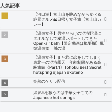
人気記事
【河口湖】富士山を眺めながら食べる
絶景グルメ🗻日帰り女子旅【富士山カ
レー】
【温泉女子】男性だらけの混浴野湯に
タオルなしで秘湯レポートしてきた
Open-air bath【限定動画は概要欄】尻
焼温泉郷 川の湯
【温泉女子】また君に恋をしてしまう
東北一の混浴露天 年齢制限がある高
級旅館《Part.1》Tohoku Best Secret
hotspring #japan #koteno
突然のゲリラ配信
温泉♨️を救うのは中華女子こての
Japanese hot springs