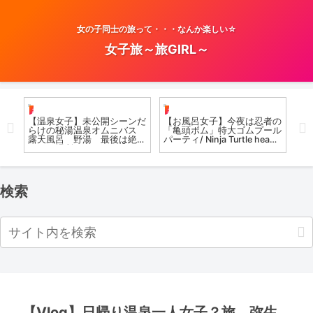
女の子同士の旅って・・・なんか楽しい☆
女子旅～旅GIRL～
お風呂女子こての
お風呂女子こての
お
まし
【温泉女子】未公開シーンだ
【お風呂女子】今夜は忍者の
【
満足
らけの秘湯温泉オムニバス
「亀頭ボム」特大ゴムプール
ア
露天風呂 野湯 最後は絶景
パーティ/ Ninja Turtle head
愛
のあの場所へ Gunma of
bath #온천 onsen
Op
the world to enjoy in the
#koteno #温泉女子
omnibus
検索
【Vlog】日帰り温泉一人女子？旅 弥生