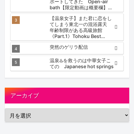
ポートしてきた Open-air
bath【限定動画は概要欄】尻
焼温泉郷 川の湯
【温泉女子】また君に恋をし
てしまう東北一の混浴露天
年齢制限がある高級旅館
《Part.1》Tohoku Best
Secret hotspring #japan
突然のゲリラ配信
#koteno
温泉♨️を救うのは中華女子こ
ての Japanese hot springs
アーカイブ