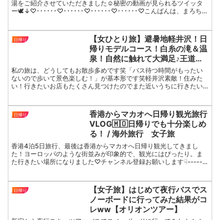
湯をご紹介させていただきました☺️秘密の動画が見られるツイッタ
ー🕊↓♡･･････♡･･････♡･･････♡･･････♡こんばんは、まろちゃ
んねるです🌼ろことまお君の日常を...
【女ひとり旅】避暑地軽井沢！日
日帰り
帰りモデルコース！白糸の滝＆温
泉！自然に触れて大満足♪王道プ
ランのはずなんですが、ひとり旅
私の旅は、どうしてもお散歩多めです笑「バス待つ時間がもったい
ってやっぱり個性が出るよね…
ないので歩いて景色楽しむ！」が基本形です笑軽井沢素敵！住みた
い！行きたいお店もたくさん見つけたのでまた近いうちに行きたい
です…！・・・・・・・・・・・・・・・・・・こんにちは！なー...
香港からマカオへ日帰り観光旅行
日帰り
VLOG🇲🇴日帰りでも十分楽しめ
る！ / 海外旅行 女子旅
香港4泊5日旅行、最後は香港からマカオへ日帰り観光してきまし
た！ヨーロッパのような街並みが印象的で、観光にはぴったり。ま
た行きたい場所になりました♡チャンネル登録お願いします☟-------
-------------------------...
【女子旅】はじめて夜行バスでス
日帰り
ノーボードに行ってみた結果がコ
レww【オリオンツアー】