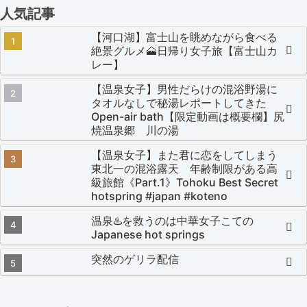
人気記事
【河口湖】富士山を眺めながら食べる
絶景グルメ🗻日帰り女子旅【富士山カ
レー】
【温泉女子】男性だらけの混浴野湯に
タオルなしで秘湯レポートしてきた
Open-air bath【限定動画は概要欄】尻
焼温泉郷 川の湯
【温泉女子】また君に恋をしてしまう
東北一の混浴露天 年齢制限がある高
級旅館《Part.1》Tohoku Best Secret
hotspring #japan #koteno
温泉♨️を救うのは中華女子こての
Japanese hot springs
突然のゲリラ配信