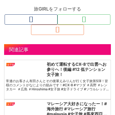
旅GIRLをフォローする
関連記事
初めて運転するCX-8で出雲へお
女子旅
参りへ！後編 #12 低テンション
女子旅！
常連のお客さん有田さんとその後輩えみりんが行く女子旅第5弾！皆
様のコメントがなによりの励みです！#CX-8​​ #マツダ​​​ ＃高野 ＃レン
タカー​​ ​​ ＃広島​​ ＃Hiroshima​​ #女子旅 #女子ドライブ #ソウルレッド
㈱...
マレーシア大好きになったー！#
女子旅
海外旅行 #マレーシア旅行
#malaysia #女子旅 #馬來西亞 #