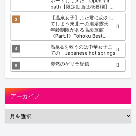
ポートしてきた Open-air
bath【限定動画は概要欄】尻
焼温泉郷 川の湯
【温泉女子】また君に恋をし
てしまう東北一の混浴露天
年齢制限がある高級旅館
《Part.1》Tohoku Best
Secret hotspring #japan
温泉♨️を救うのは中華女子こ
#koteno
ての Japanese hot springs
突然のゲリラ配信
アーカイブ