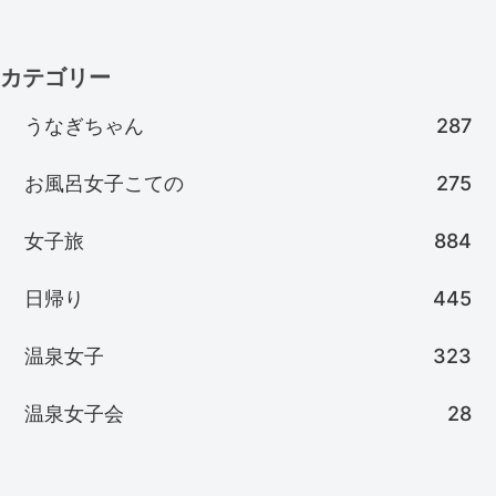
カテゴリー
うなぎちゃん
287
お風呂女子こての
275
女子旅
884
日帰り
445
温泉女子
323
温泉女子会
28