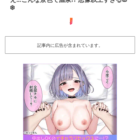
❄️
温泉女子
記事内に広告が含まれています。