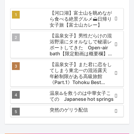
【河口湖】富士山を眺めなが
ら食べる絶景グルメ🗻日帰り
女子旅【富士山カレー】
【温泉女子】男性だらけの混
浴野湯にタオルなしで秘湯レ
ポートしてきた Open-air
bath【限定動画は概要欄】尻
焼温泉郷 川の湯
【温泉女子】また君に恋をし
てしまう東北一の混浴露天
年齢制限がある高級旅館
《Part.1》Tohoku Best
Secret hotspring #japan
温泉♨️を救うのは中華女子こ
#koteno
ての Japanese hot springs
突然のゲリラ配信