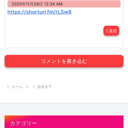
2025年11月28日 12:34 AM
https://shorturl.fm/rLSw8
返信
コメントを書き込む
ホーム
温泉女子
カテゴリー