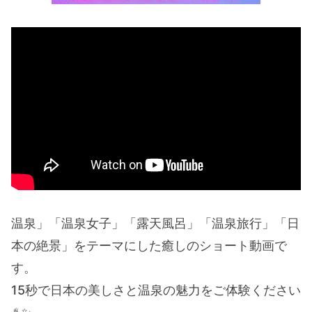
温泉」「温泉女子」「露天風呂」「温泉旅行」「日
本の絶景」をテーマにした癒しのショート動画で
す。
15秒で日本の美しさと温泉の魅力をご体験ください