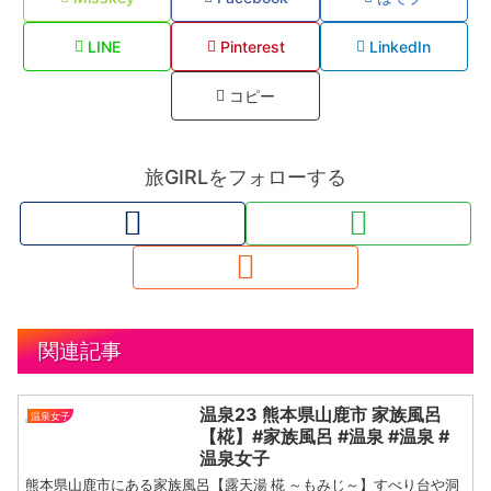
LINE
Pinterest
LinkedIn
コピー
旅GIRLをフォローする
関連記事
温泉23 熊本県山鹿市 家族風呂
温泉女子
【椛】#家族風呂 #温泉 #温泉 #
温泉女子
熊本県山鹿市にある家族風呂【露天湯 椛 ～もみじ～】すべり台や洞