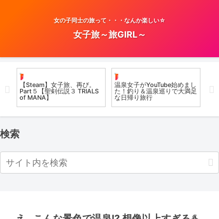
女の子同士の旅って・・・なんか楽しい☆
女子旅～旅GIRL～
女子旅
日帰り
お
なが
【Steam】女子旅、再び。
温泉女子がYouTube始めまし
【
帰り
Part５【聖剣伝説３ TRIALS
た！釣り＆温泉巡りで大満足
天
of MANA】
な日帰り旅行
た
呂
Ope
溫泉
検索
え…こんな景色で温泉!? 想像以上すぎる♨️