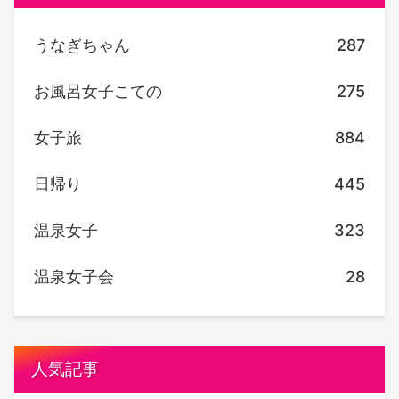
うなぎちゃん
287
お風呂女子こての
275
女子旅
884
日帰り
445
温泉女子
323
温泉女子会
28
人気記事