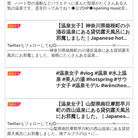
窟、ハート型の湯船などバラエティに富んだ部屋がたくさんある人
気の温泉です。是非行ってみてね！◆公式HP◆opening music音楽:
Happy themeミュージシャン:...
【温泉女子】神奈川県箱根町の小
温泉女子
涌谷温泉にある貸切露天風呂にお
邪魔しました｜Japanese hot
springs｜일본의 온천｜जापानी हॉट
Twitterもフォローしてね💞------------------------------୨୧-------
स्प्रिंग्स
-----------------------神奈川県箱根町の小涌谷温泉にある貸切露天
風呂にお邪魔しました。箱根にたくさんある温泉...
#温泉女子 #vlog #温泉 #水上温
温泉女子
泉 #美人の湯 #hotspring #サウ
ナ女子 #温泉モデル #wēncheon
#日本人女性
【温泉女子】山梨県南巨摩郡早川
温泉女子
町の西山温泉にある貸切露天風呂
にお邪魔しました。｜Japanese
hot springs｜일본의 온천｜
Twitterもフォローしてね💞------------------------------୨୧-------
जापानी हॉट स्प्रिंग्स
-----------------------山梨県南巨摩郡早川町の西山温泉にある貸切
露天風呂にお邪魔しました。南アルプスの山々に...