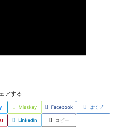
ェアする
y
Misskey
Facebook
はてブ
st
LinkedIn
コピー