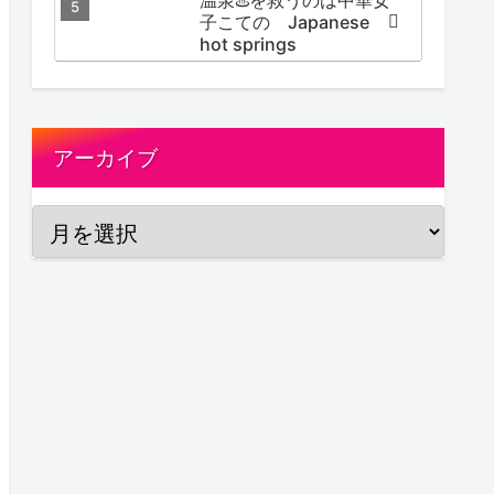
温泉♨️を救うのは中華女
子こての Japanese
hot springs
アーカイブ