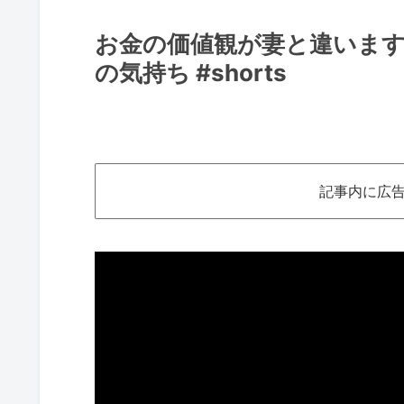
お金の価値観が妻と違います😢
の気持ち #shorts
記事内に広