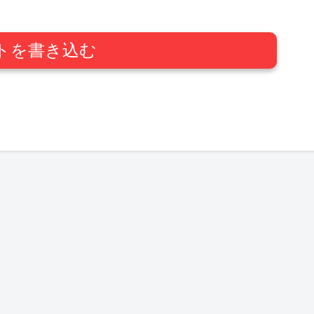
トを書き込む