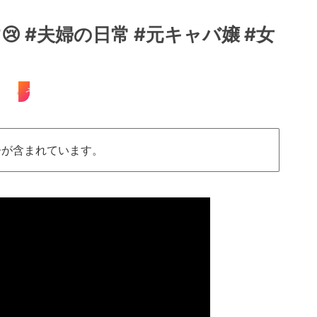
 #夫婦の日常 #元キャバ嬢 #女
うなぎちゃん
告が含まれています。