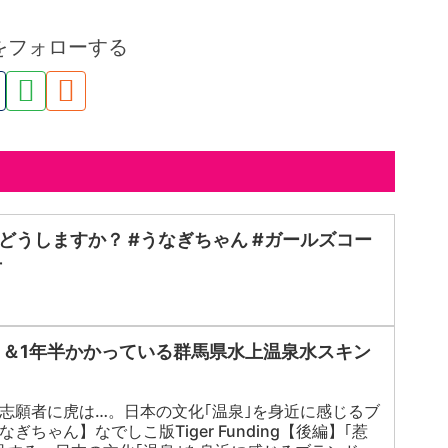
Lをフォローする
#うなぎちゃん #ガールズコー
才
＆1年半かかっている群馬県水上温泉水スキン
志願者に虎は…。日本の文化｢温泉｣を身近に感じるブ
ちゃん】なでしこ版Tiger Funding【後編】｢惹