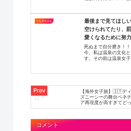
ぎちゃんが心を込めて開
最後まで見てほし
うなぎちゃん
空けられてたり、
愛くなるために努力
の転身
死ぬまで自分磨き！！
今、私は温泉の文化と
す。その前は温泉女子Y
ヶ月でトップランク、キ
【海外女子旅】🇮🇹デ
ズニーシーの舞台ベネ
ア再現度が高すぎてど
ちが本物かわからなか
た
コメント