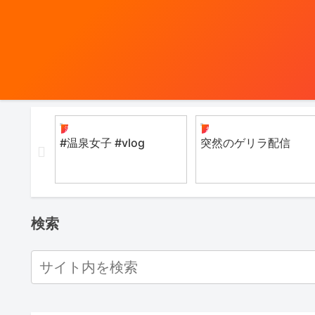
温泉女子
お風呂女子こての
天で大
#温泉女子 #vlog
突然のゲリラ配信
で逃げ
北海道
ト
pan’s
nsen
検索