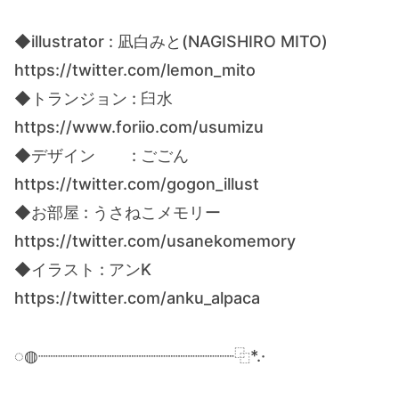
◆illustrator : 凪白みと(NAGISHIRO MITO)
https://twitter.com/lemon_mito
◆トランジョン : 臼水
https://www.foriio.com/usumizu
◆デザイン : ごごん
https://twitter.com/gogon_illust
◆お部屋 : うさねこメモリー
https://twitter.com/usanekomemory
◆イラスト : アンK
https://twitter.com/anku_alpaca
◌◍┈┈┈┈┈┈┈┈┈┈┈┈┈┈┈┈┈┈┈┈⿻*.·