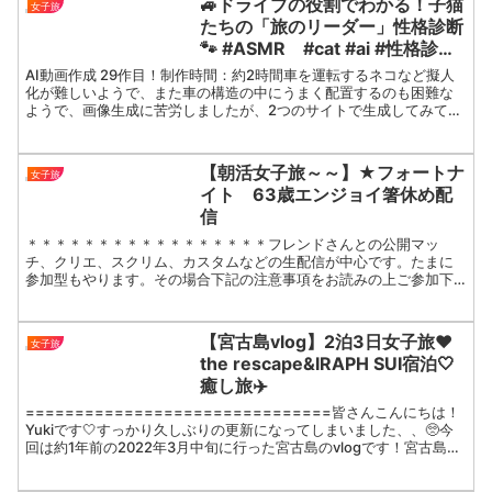
🚙ドライブの役割でわかる！子猫
女子旅
たちの「旅のリーダー」性格診断
🐾 #ASMR #cat #ai #性格診断
#旅 #ドライブ #車 #運転手 #助手
AI動画作成 29作目！制作時間：約2時間車を運転するネコなど擬人
席 #後部座席 #リーダー #女子旅
化が難しいようで、また車の構造の中にうまく配置するのも困難な
ようで、画像生成に苦労しましたが、2つのサイトで生成してみて、
合計14枚画像を生成した結果、ようやくカワイイのがで...
【朝活女子旅～～】★フォートナ
女子旅
イト 63歳エンジョイ箸休め配
信
＊＊＊＊＊＊＊＊＊＊＊＊＊＊＊＊＊フレンドさんとの公開マッ
チ、クリエ、スクリム、カスタムなどの生配信が中心です。たまに
参加型もやります。その場合下記の注意事項をお読みの上ご参加下
さい。《参加型配信の場合》参加は基本1人２戦までとします。参
加...
【宮古島vlog】2泊3日女子旅❤️
女子旅
the rescape&IRAPH SUI宿泊🤍
癒し旅✈️
===============================皆さんこんにちは！
Yukiです🤍すっかり久しぶりの更新になってしまいました、、🥺今
回は約1年前の2022年3月中旬に行った宮古島のvlogです！宮古島は
ずーっと行ってみたかった場...