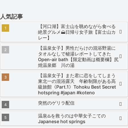
人気記事
【河口湖】富士山を眺めながら食べる
絶景グルメ🗻日帰り女子旅【富士山カ
レー】
【温泉女子】男性だらけの混浴野湯に
タオルなしで秘湯レポートしてきた
Open-air bath【限定動画は概要欄】尻
焼温泉郷 川の湯
【温泉女子】また君に恋をしてしまう
東北一の混浴露天 年齢制限がある高
級旅館《Part.1》Tohoku Best Secret
hotspring #japan #koteno
突然のゲリラ配信
温泉♨️を救うのは中華女子こての
Japanese hot springs