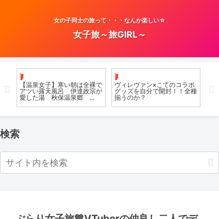
女の子同士の旅って・・・なんか楽しい☆
女子旅～旅GIRL～
お風呂女子こての
お風呂女子こての
日
ンだ
【温泉女子】寒い朝は全裸で
ヴィレヴァン×こてのコラボ
【
ス
アツい露天風呂 伊達政宗が
グッズを自分で開封！！全種
ら
絶景
愛した湯 秋保温泉郷
揃うのか？
女
Open-air bath
検索
ぶらり女子旅💙VTuberの仲良し二人でデ