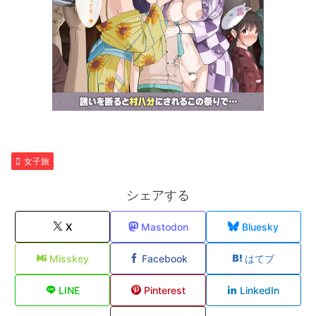
女子旅
シェアする
X
Mastodon
Bluesky
Misskey
Facebook
はてブ
LINE
Pinterest
LinkedIn