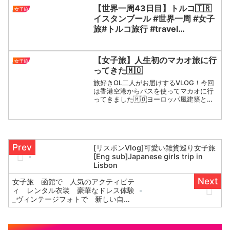
【世界一周43日目】トルコ🇹🇷
女子旅
イスタンブール #世界一周 #女子
旅#トルコ旅行 #travel
#travelingaroundtheworld
【女子旅】人生初のマカオ旅に行
女子旅
ってきた🇲🇴
旅好きOL二人がお届けするVLOG！今回
は香港空港からバスを使ってマカオに行
ってきました🇲🇴ヨーロッパ風建築と漢
字が融合されている街並みや現地の観光
施設・食べ物などをご紹介！ぜひ次の旅
行の参考にしてみてね✈️#海外旅行 #マカ
オ #香港新聞...
[リスボンVlog]可愛い雑貨巡り女子旅
[Eng sub]Japanese girls trip in
Lisbon
女子旅 函館で 人気のアクティビテ
ィ レンタル衣装 豪華なドレス体験
_ヴィンテージフォトで 新しい自分
との出会いにドキドキ ワクワク