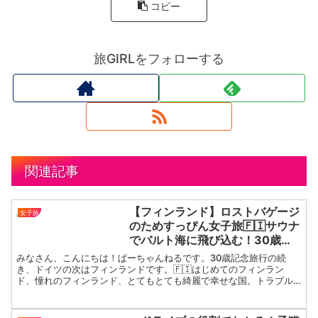
コピー
旅GIRLをフォローする
関連記事
【フィンランド】ロストバゲージ
女子旅
のためすっぴん女子旅🇫🇮サウナ
でバルト海に飛び込む！30歳記
念旅行( ᐢ_ᐢ ) ✈️
みなさん、こんにちは！ぱーちゃんねるです。30歳記念旅行の続
き、ドイツの次はフィンランドです。🇫🇮はじめてのフィンラン
ド、憧れのフィンランド、とてもとても綺麗で幸せな国。トラブル
は続き、色々ありました🤣が、そんなこんなとーっても楽しかった
の...