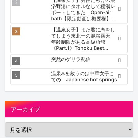
【温泉女子】男性だらけの混
浴野湯にタオルなしで秘湯レ
ポートしてきた Open-air
bath【限定動画は概要欄】尻
焼温泉郷 川の湯
【温泉女子】また君に恋をし
てしまう東北一の混浴露天
年齢制限がある高級旅館
《Part.1》Tohoku Best
Secret hotspring #japan
突然のゲリラ配信
#koteno
温泉♨️を救うのは中華女子こ
ての Japanese hot springs
アーカイブ