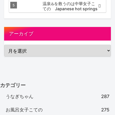
温泉♨️を救うのは中華女子こ
ての Japanese hot springs
アーカイブ
カテゴリー
うなぎちゃん
287
お風呂女子こての
275