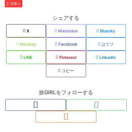
日帰り
シェアする
X
Mastodon
Bluesky
Misskey
Facebook
はてブ
LINE
Pinterest
LinkedIn
コピー
旅GIRLをフォローする