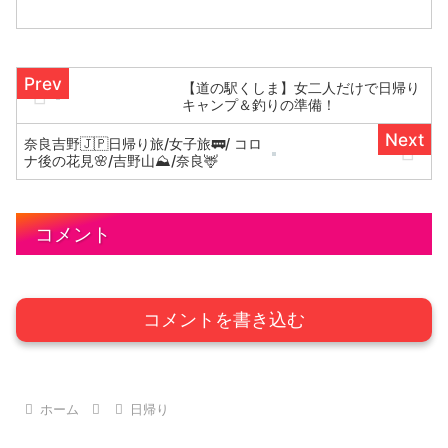
か！！！！●オススメ動画↓・人生初バ
イクの納車・初めての公道デビューがひ
どい・初めての立ちごけ●Amazon欲し
い物リスト↓送って...
【道の駅くしま】女二人だけで日帰り
キャンプ＆釣りの準備！
奈良吉野🇯🇵日帰り旅/女子旅🚃/ コロ
ナ後の花見🌸/吉野山⛰/奈良🦌
コメント
コメントを書き込む
ホーム
日帰り