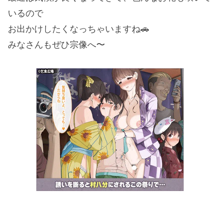
いるので
お出かけしたくなっちゃいますね🚗
みなさんもぜひ宗像へ〜