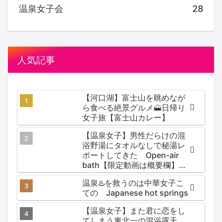
温泉女子会
28
人気記事
【河口湖】富士山を眺めなが
ら食べる絶景グルメ🗻日帰り
女子旅【富士山カレー】
【温泉女子】男性だらけの混
浴野湯にタオルなしで秘湯レ
ポートしてきた Open-air
bath【限定動画は概要欄】尻
焼温泉郷 川の湯
温泉♨️を救うのは中華女子こ
ての Japanese hot springs
【温泉女子】また君に恋をし
てしまう東北一の混浴露天