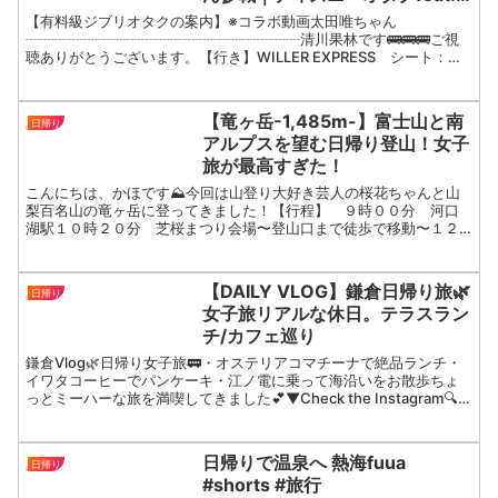
ジブリオタク｜オタクの質問コー
【有料級ジブリオタクの案内】※コラボ動画太田唯ちゃん
ナー｜東京↔︎名古屋
┈┈┈┈┈┈┈┈┈┈┈┈┈┈┈┈┈┈┈清川果林です🚌🚌🚌ご視
聴ありがとうございます。【行き】WILLER EXPRESS シート：ラ
クシア値段： 8,600円【帰り】新幹線名古屋→東京料...
【竜ヶ岳-1,485m-】富士山と南
日帰り
アルプスを望む日帰り登山！女子
旅が最高すぎた！
こんにちは、かほです⛰今回は山登り大好き芸人の桜花ちゃんと山
梨百名山の竜ヶ岳に登ってきました！【行程】 ９時００分 河口
湖駅１０時２０分 芝桜まつり会場〜登山口まで徒歩で移動〜１２
時１５分 登山スタート（県境バス停）１４時０５分 端足峠１
５...
【DAILY VLOG】鎌倉日帰り旅🌿
日帰り
女子旅リアルな休日。テラスラン
チ/カフェ巡り
鎌倉Vlog🌿日帰り女子旅🚃・オステリアコマチーナで絶品ランチ・
イワタコーヒーでパンケーキ・江ノ電に乗って海沿いをお散歩ちょ
っとミーハーな旅を満喫してきました💕▼Check the Instagram🔍
#youtube #vlog #dai...
日帰りで温泉へ 熱海fuua
日帰り
#shorts #旅行