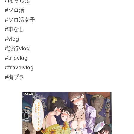
#ぼっち旅
#ソロ活
#ソロ活女子
#車なし
#vlog
#旅行vlog
#tripvlog
#travelvlog
#街ブラ