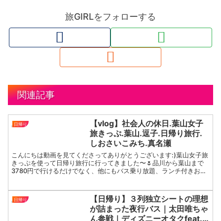
旅GIRLをフォローする
関連記事
【vlog】社会人の休日.葉山女子
日帰り
旅きっぷ.葉山.逗子.日帰り旅行.
しおさいこみち.真名瀬
こんにちは動画を見てくださってありがとうございます:)葉山女子旅
きっぷを使って日帰り旅行に行ってきました〜🌷品川から葉山まで
3780円で行けるだけでなく、他にもバス乗り放題、ランチ付きお土
産付きのお得なプランになっています！pom.【mus...
【日帰り】３列独立シートの理想
日帰り
が詰まった夜行バス｜太田唯ちゃ
ん参戦｜ディズニーオタクfeat.