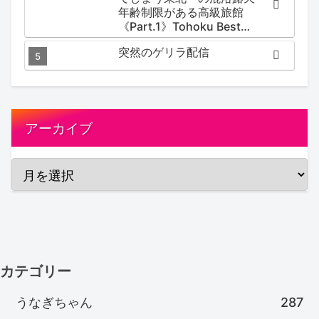
年齢制限がある高級旅館
《Part.1》Tohoku Best
Secret hotspring #japan
突然のゲリラ配信
#koteno
アーカイブ
カテゴリー
うなぎちゃん
287