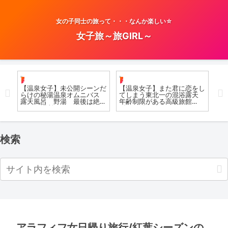
女の子同士の旅って・・・なんか楽しい☆
女子旅～旅GIRL～
お風呂女子こての
お風呂女子こての
お
裸で
【温泉女子】未公開シーンだ
【温泉女子】また君に恋をし
ヴ
宗が
らけの秘湯温泉オムニバス
てしまう東北一の混浴露天
グ
露天風呂 野湯 最後は絶景
年齢制限がある高級旅館
揃
のあの場所へ Gunma of
《Part.1》Tohoku Best
the world to enjoy in the
Secret hotspring #japan
omnibus
#koteno
検索
アラフィフ女日帰り旅行/紅葉シーズンの