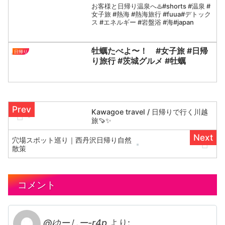
お客様と日帰り温泉へ♨️#shorts #温泉 #
女子旅 #熱海 #熱海旅行 #fuua#デトック
ス #エネルギー #岩盤浴 #海#japan
牡蠣たべよ〜！ #女子旅 #日帰
日帰り
り旅行 #茨城グルメ #牡蠣
Kawagoe travel / 日帰りで行く川越
旅🍠✨
穴場スポット巡り｜西丹沢日帰り自然
散策
コメント
@ゆーしー-r4p
より: