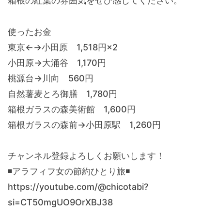
箱根の紅葉の雰囲気をぜひ感じてください。
使ったお金
東京←→小田原 1,518円×2
小田原→大涌谷 1,170円
桃源台→川向 560円
自然薯麦とろ御膳 1,780円
箱根ガラスの森美術館 1,600円
箱根ガラスの森前→小田原駅 1,260円
チャンネル登録よろしくお願いします！
◾️アラフィフ女の節約ひとり旅◾️
https://youtube.com/@chicotabi?
si=CT50mgUO9OrXBJ38