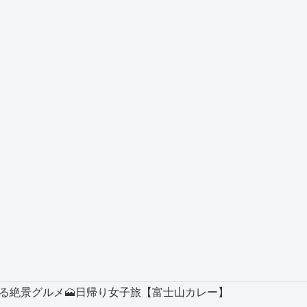
る絶景グルメ🗻日帰り女子旅【富士山カレー】