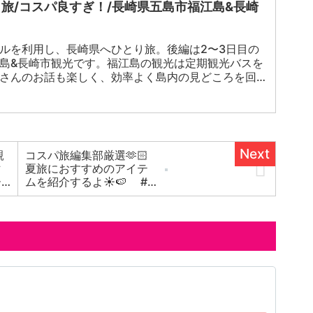
旅/コスパ良すぎ！/長崎県五島市福江島&長崎
ルを利用し、長崎県へひとり旅。後編は2〜3日目の
島&長崎市観光です。福江島の観光は定期観光バスを
さんのお話も楽しく、効率よく島内の見どころを回
長崎県佐世保市&...
親
コスパ旅編集部厳選🫶🏻
マ
夏旅におすすめのアイテ
ー
ムを紹介するよ☀️🍉 #
食
夏休み旅行 #旅行アイテム
＃
#海外旅行 #国内旅行 #コ
＃
スパ旅行 #女子旅