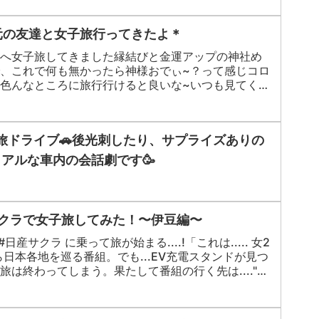
地元の友達と女子旅行ってきたよ＊
都へ女子旅してきました縁結びと金運アップの神社め
、これで何も無かったら神様おでぃ~？って感じコロ
色んなところに旅行行けると良いな~いつも見てくれ
ます！
女子旅ドライブ🚗後光刺したり、サプライズありの
ルな車内の会話劇です🥳​⁠
サクラで女子旅してみた！〜伊豆編〜
日産サクラ に乗って旅が始まる....!「これは..... 女2
ら日本各地を巡る番組。でも...EV充電スタンドが見つ
旅は終わってしまう。果たして番組の行く先は...."の