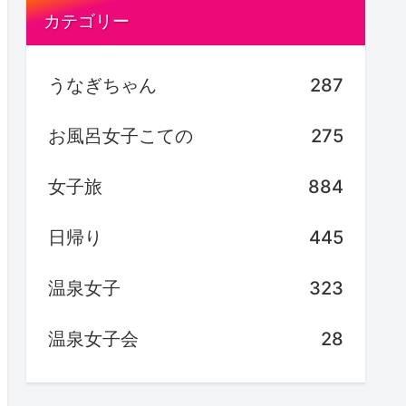
カテゴリー
うなぎちゃん
287
お風呂女子こての
275
女子旅
884
日帰り
445
温泉女子
323
温泉女子会
28