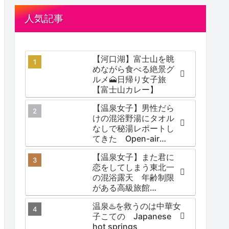
人気記事
【河口湖】富士山を眺
めながら食べる絶景グ
ルメ🗻日帰り女子旅
【富士山カレー】
【温泉女子】男性だら
けの混浴野湯にタオル
なしで秘湯レポートし
てきた Open-air
bath【限定動画は概要
【温泉女子】また君に
欄】尻焼温泉郷 川の
恋をしてしまう東北一
湯
の混浴露天 年齢制限
がある高級旅館
《Part.1》Tohoku Best
温泉♨️を救うのは中華女
Secret hotspring
子こての Japanese
#japan #koteno
hot springs