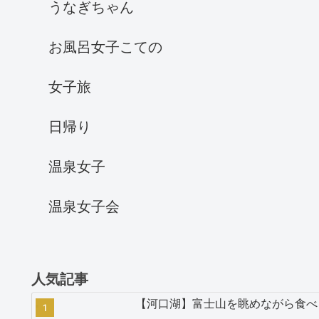
うなぎちゃん
お風呂女子こての
女子旅
日帰り
温泉女子
温泉女子会
人気記事
【河口湖】富士山を眺めながら食べ