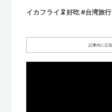
イカフライ🦑好吃 #台湾旅行
記事内に広