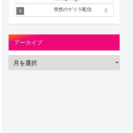
突然のゲリラ配信
アーカイブ