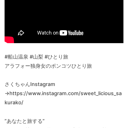
#船山温泉 #山梨 #ひとり旅
アラフォー独身女のポンコツひとり旅
さくちゃんInstagram
→https://www.instagram.com/sweet_licious_sa
kurako/
”あなたと旅する”