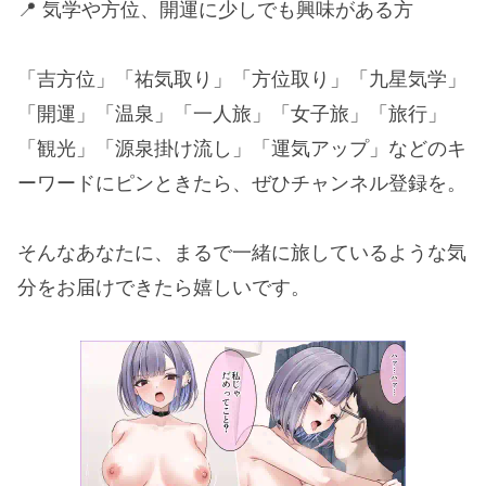
📍 気学や方位、開運に少しでも興味がある方
「吉方位」「祐気取り」「方位取り」「九星気学」
「開運」「温泉」「一人旅」「女子旅」「旅行」
「観光」「源泉掛け流し」「運気アップ」などのキ
ーワードにピンときたら、ぜひチャンネル登録を。
そんなあなたに、まるで一緒に旅しているような気
分をお届けできたら嬉しいです。