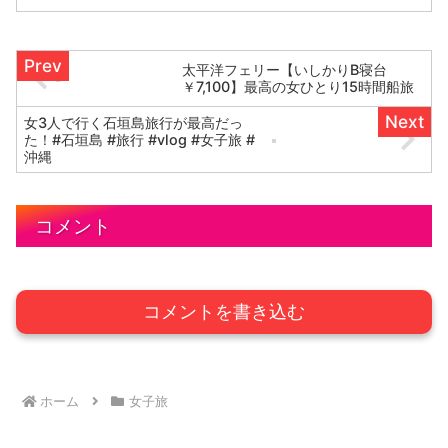
太平洋フェリー【いしかりB寝台
￥7,100】最高の女ひとり15時間船旅
女3人で行く石垣島旅行が最高だっ
た！#石垣島 #旅行 #vlog #女子旅 #
沖縄
コメント
コメントを書き込む
ホーム
女子旅