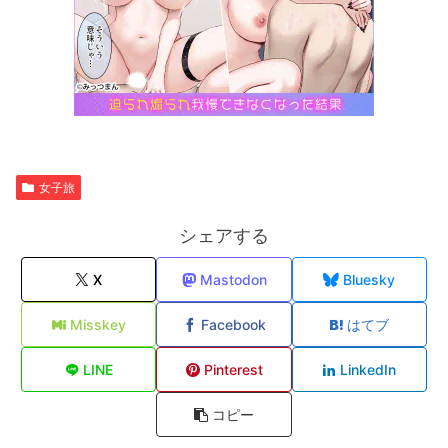
女子旅
シェアする
X
Mastodon
Bluesky
Misskey
Facebook
はてブ
LINE
Pinterest
LinkedIn
コピー