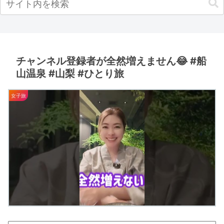
チャンネル登録者が全然増えません😂 #船
山温泉 #山梨 #ひとり旅
女子旅