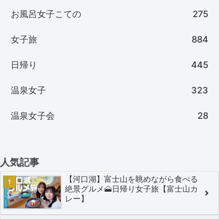
お風呂女子こての
275
女子旅
884
日帰り
445
温泉女子
323
温泉女子会
28
人気記事
【河口湖】富士山を眺めながら食べる
絶景グルメ🗻日帰り女子旅【富士山カ
レー】