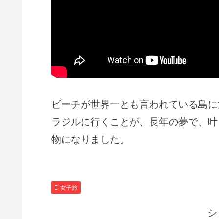
ビーチが世界一とも言われている島に
ラジルに行くことが、長年の夢で、叶
物になりました。
女子旅
シ