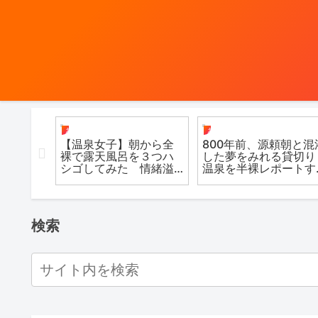
お風呂女子こての
お風呂女子こての
原裕次
【温泉女子】朝から全
800年前、源頼朝と混
部警察
裸で露天風呂を３つハ
した夢をみれる貸切り
しまし
シゴしてみた 情緒溢
温泉を半裸レポートす
は概要欄】
れる日本の露天風呂
る温泉女子 Japan’s
郷
【最終回】塩原温泉
hidden hotsprings
 Japan /
郷 Open-air bath
SAKUNAMI Onsen
ure
#hotspring #溫泉
#japan #जापान
検索
#airpanas #japan