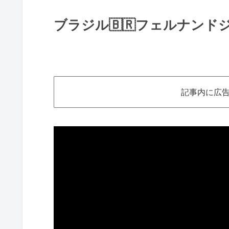
ブラジル🇧🇷フェルナンド
記事内に広