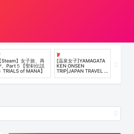
女子旅
温泉女子
温泉女子
【Steam】女子旅、再
[温泉女子]YAMAGATA
5 STAR
び。Part５【聖剣伝説
KEN ONSEN
FOOD #
 TRIALS of MANA】
TRIP|JAPAN TRAVEL |
#foodlo
温泉| HOTSPRING IN
#foodb
JAPAN |VLOG|
#street
AUTUMN |EDNA VLOG
温泉美人 
子 #mus