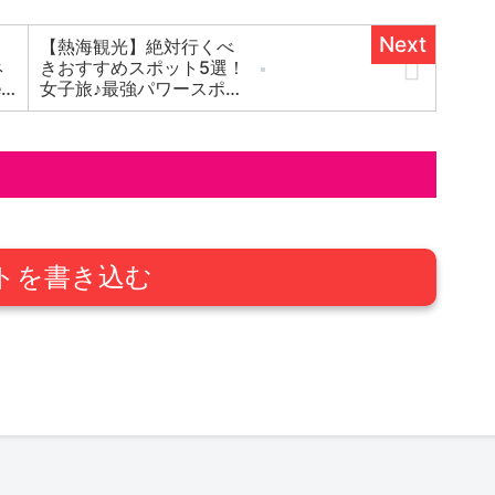
【熱海観光】絶対行くべ
ネ
きおすすめスポット5選！
eg
女子旅♪最強パワースポッ
og
ト来宮神社／熱海サンビ
ーチ／海辺のカフェ／駅
前商店街／走り湯 #熱海 #
パワースポット #来宮神社
トを書き込む