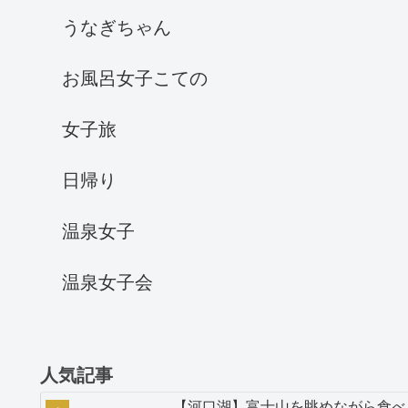
うなぎちゃん
お風呂女子こての
女子旅
日帰り
温泉女子
温泉女子会
人気記事
【河口湖】富士山を眺めながら食べ