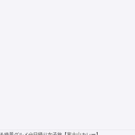
る絶景グルメ🗻日帰り女子旅【富士山カレー】