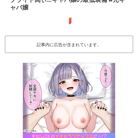
ャバ嬢
うなぎちゃん
記事内に広告が含まれています。