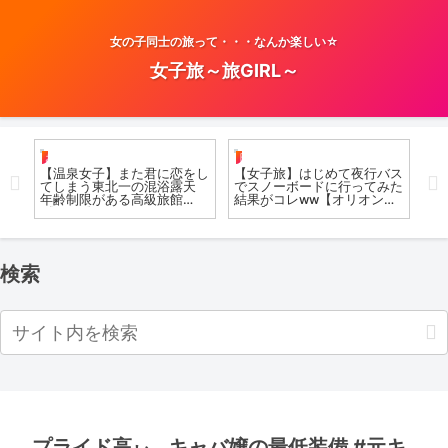
女の子同士の旅って・・・なんか楽しい☆
女子旅～旅GIRL～
お風呂女子こての
日帰り
温
旅】
【温泉女子】また君に恋をし
【女子旅】はじめて夜行バス
【
️ど
てしまう東北一の混浴露天
でスノーボードに行ってみた
「
️ぼ
年齢制限がある高級旅館
結果がコレww【オリオンツ
テ
温泉
《Part.1》Tohoku Best
アー】
編
Secret hotspring #japan
#koteno
検索
プライド高ぃ…キャバ嬢の最低装備 #元キ