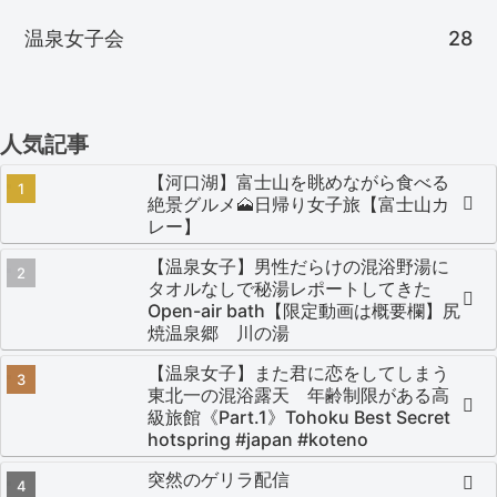
温泉女子会
28
人気記事
【河口湖】富士山を眺めながら食べる
絶景グルメ🗻日帰り女子旅【富士山カ
レー】
【温泉女子】男性だらけの混浴野湯に
タオルなしで秘湯レポートしてきた
Open-air bath【限定動画は概要欄】尻
焼温泉郷 川の湯
【温泉女子】また君に恋をしてしまう
東北一の混浴露天 年齢制限がある高
級旅館《Part.1》Tohoku Best Secret
hotspring #japan #koteno
突然のゲリラ配信