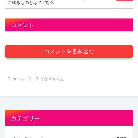
に残るものとは？ #貯金
コメント
コメントを書き込む
ホーム
うなぎちゃん
カテゴリー