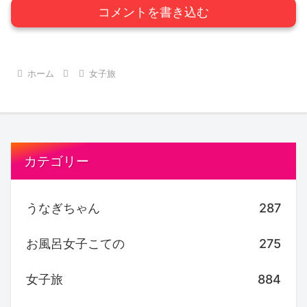
コメントを書き込む
ホーム
女子旅
カテゴリー
うなぎちゃん
287
お風呂女子こての
275
女子旅
884