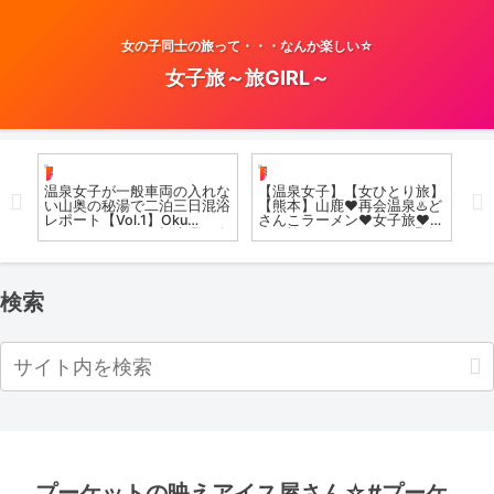
女の子同士の旅って・・・なんか楽しい☆
女子旅～旅GIRL～
お風呂女子こての
温泉女子
お
.
温泉女子が一般車両の入れな
【温泉女子】【女ひとり旅】
【
い山奥の秘湯で二泊三日混浴
【熊本】山鹿❤️再会温泉♨️ど
イ
レポート【Vol.1】Oku
さんこラーメン❤️女子旅❤️ぼ
Kinugawa Onsen 栃木県 奥
っち旅❤️#hotsprings #温泉
鬼怒川温泉郷 #japan
女子 #온천#溫泉 #mataair
#airpanas #गर्म झरना
検索
プーケットの映えアイス屋さん☆#プーケ