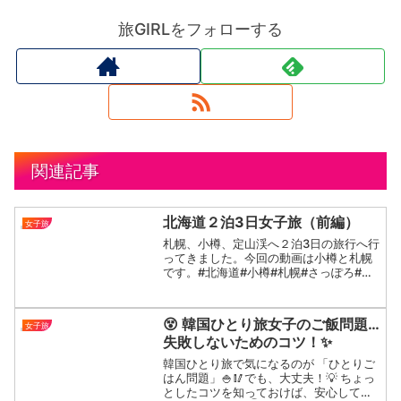
旅GIRLをフォローする
関連記事
北海道２泊3日女子旅（前編）
女子旅
札幌、小樽、定山渓へ２泊3日の旅行へ行
ってきました。今回の動画は小樽と札幌
です。#北海道#小樽#札幌#さっぽろ#す
すきの#京王プラザホテル札幌#すし田#
新千歳空港#女子旅#きのとや#ジンギス
カンだるま#オルゴール#三角市場
😵 韓国ひとり旅女子のご飯問題…
女子旅
失敗しないためのコツ！✨
韓国ひとり旅で気になるのが 「ひとりご
はん問題」🍚🥢でも、大丈夫！💡 ちょっ
としたコツを知っておけば、安心して楽