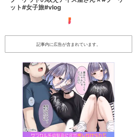
ット#女子旅#vlog
女子旅
記事内に広告が含まれています。