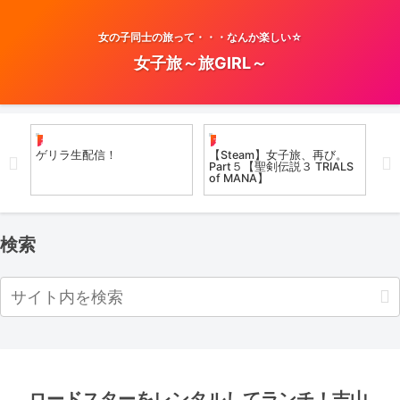
女の子同士の旅って・・・なんか楽しい☆
女子旅～旅GIRL～
お風呂女子こての
女子旅
お
れな
ゲリラ生配信！
【Steam】女子旅、再び。
【
混浴
Part５【聖剣伝説３ TRIALS
浴
of MANA】
洞
 奥
版は
온천
検索
ロードスターをレンタルしてランチ！吉山