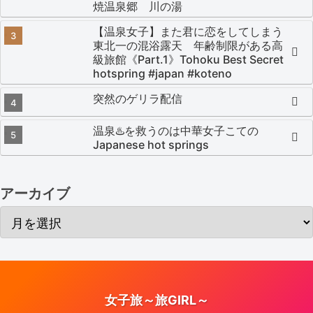
焼温泉郷 川の湯
【温泉女子】また君に恋をしてしまう
東北一の混浴露天 年齢制限がある高
級旅館《Part.1》Tohoku Best Secret
hotspring #japan #koteno
突然のゲリラ配信
温泉♨️を救うのは中華女子こての
Japanese hot springs
アーカイブ
女子旅～旅GIRL～