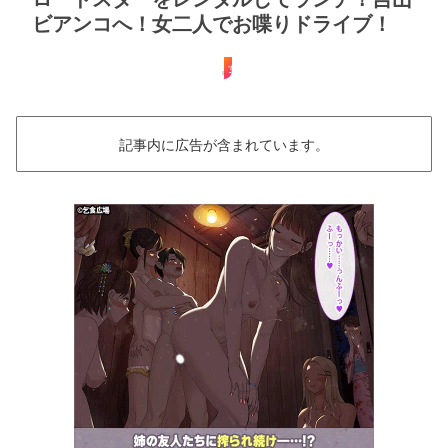
ビアンコへ！女二人でお喋りドライブ！
女子旅
記事内に広告が含まれています。