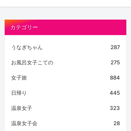
カテゴリー
うなぎちゃん
287
お風呂女子こての
275
女子旅
884
日帰り
445
温泉女子
323
温泉女子会
28