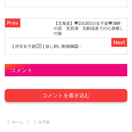
【北海道】💖2泊3日の女子旅💖湖畔
の宿 支笏湖 丸駒温泉での心身癒し
の旅
[ 伊豆女子旅② ] 放し飼い動物園🦁
コメント
コメントを書き込む
ホーム
女子旅