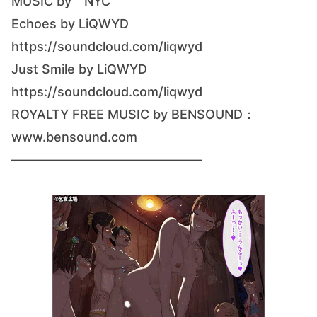
MUSIC by NYC
Echoes by LiQWYD
https://soundcloud.com/liqwyd
Just Smile by LiQWYD
https://soundcloud.com/liqwyd
ROYALTY FREE MUSIC by BENSOUND：
www.bensound.com
––––––––––––––––––––––––––––––