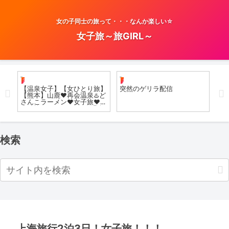
女の子同士の旅って・・・なんか楽しい☆
女子旅～旅GIRL～
温泉女子
お風呂女子こての
日
.
【温泉女子】【女ひとり旅】
突然のゲリラ配信
【
【熊本】山鹿❤️再会温泉♨️ど
ら
さんこラーメン❤️女子旅❤️ぼ
女
っち旅❤️#hotsprings #温泉
女子 #온천#溫泉 #mataair
検索
上海旅行2泊3日！女子旅！！！