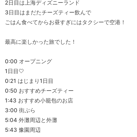
2日目は上海ディズニーランド
3日目はまだたチーズティー飲んで
ごはん食べてからお昼すぎにはタクシーで空港！
最高に楽しかった旅でした！
0:00 オープニング
1日目🤍
0:21 はじまり1日目
0:50 おすすめチーズティー
1:43 おすすめ小籠包のお店
3:00 街ぶら
5:04 外灘周辺と外灘
5:43 豫園周辺