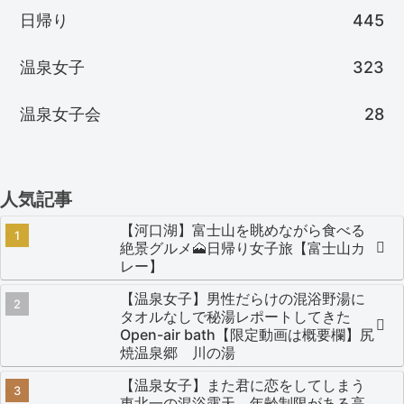
日帰り
445
温泉女子
323
温泉女子会
28
人気記事
【河口湖】富士山を眺めながら食べる
絶景グルメ🗻日帰り女子旅【富士山カ
レー】
【温泉女子】男性だらけの混浴野湯に
タオルなしで秘湯レポートしてきた
Open-air bath【限定動画は概要欄】尻
焼温泉郷 川の湯
【温泉女子】また君に恋をしてしまう
東北一の混浴露天 年齢制限がある高