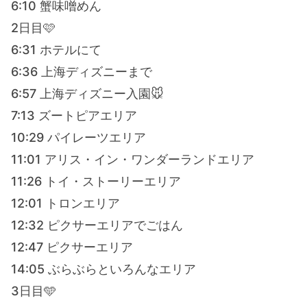
6:10 蟹味噌めん
2日目🩷
6:31 ホテルにて
6:36 上海ディズニーまで
6:57 上海ディズニー入園🐭
7:13 ズートピアエリア
10:29 パイレーツエリア
11:01 アリス・イン・ワンダーランドエリア
11:26 トイ・ストーリーエリア
12:01 トロンエリア
12:32 ピクサーエリアでごはん
12:47 ピクサーエリア
14:05 ぶらぶらといろんなエリア
3日目🩵