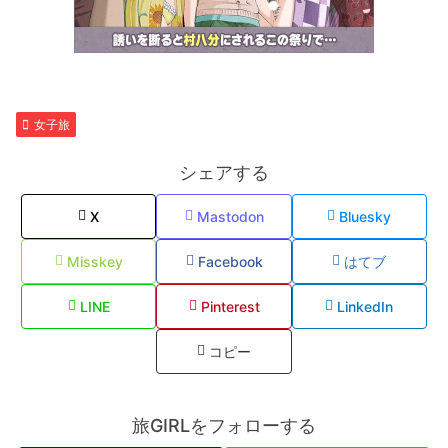
女子旅
シェアする
X
Mastodon
Bluesky
Misskey
Facebook
はてブ
LINE
Pinterest
LinkedIn
コピー
旅GIRLをフォローする