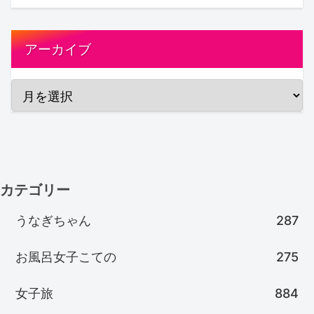
アーカイブ
カテゴリー
うなぎちゃん
287
お風呂女子こての
275
女子旅
884