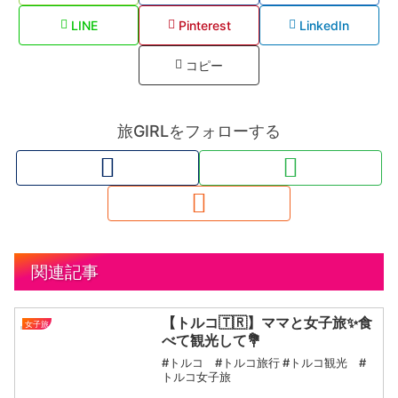
LINE
Pinterest
LinkedIn
コピー
旅GIRLをフォローする
関連記事
【トルコ🇹🇷】ママと女子旅✨食
女子旅
べて観光して💐
#トルコ #トルコ旅行 #トルコ観光 #
トルコ女子旅