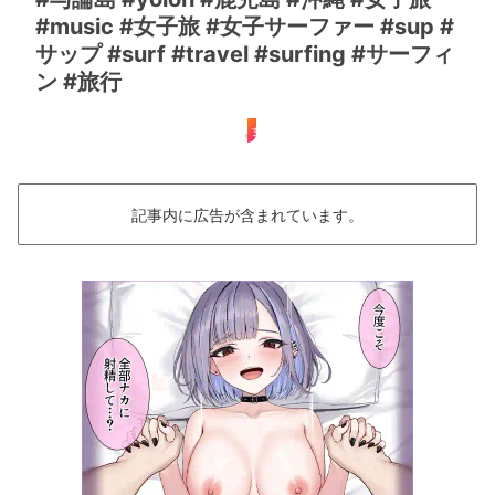
#music #女子旅 #女子サーファー #sup #
サップ #surf #travel #surfing #サーフィ
ン #旅行
女子旅
記事内に広告が含まれています。