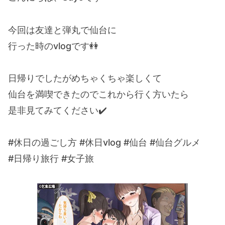
今回は友達と弾丸で仙台に
行った時のvlogです👭
日帰りでしたがめちゃくちゃ楽しくて
仙台を満喫できたのでこれから行く方いたら
是非見てみてください✔️
#休日の過ごし方 #休日vlog #仙台 #仙台グルメ
#日帰り旅行 #女子旅