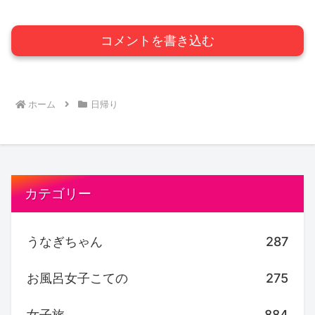
コメントを書き込む
ホーム
日帰り
カテゴリー
うなぎちゃん
287
お風呂女子こての
275
女子旅
884