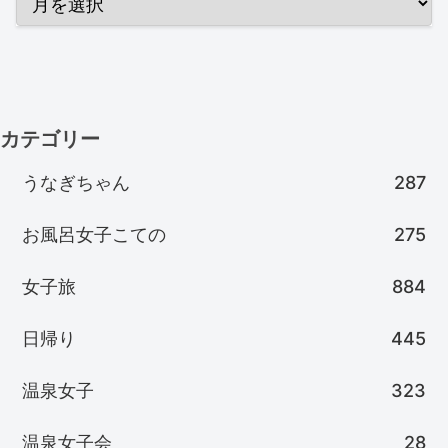
カテゴリー
うなぎちゃん
287
お風呂女子こての
275
女子旅
884
日帰り
445
温泉女子
323
温泉女子会
28