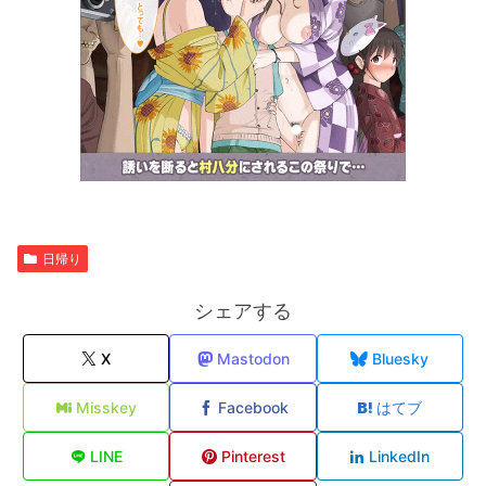
日帰り
シェアする
X
Mastodon
Bluesky
Misskey
Facebook
はてブ
LINE
Pinterest
LinkedIn