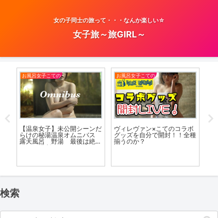
女の子同士の旅って・・・なんか楽しい☆
女子旅～旅GIRL～
お風呂女子こての
お風呂女子こての
お
【温泉女子】未公開シーンだ
ヴィレヴァン×こてのコラボ
【
らけの秘湯温泉オムニバス
グッズを自分で開封！！全種
て
露天風呂 野湯 最後は絶景
揃うのか？
年
のあの場所へ Gunma of
《P
the world to enjoy in the
Secr
omnibus
#k
検索