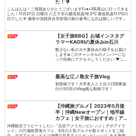
た！🔰
こんばんは！ご視聴ありがとうございますʕ•ᴥ•ʔ高尾山に行ってきま
した！11月27日 日曜日 八王子市の最高気温19.2℃ 最低気温11.1℃の
日でした☀︎ 服装や混雑具合等皆様の旅の参考になれば嬉しいです！
アドバイスやリクエストありました...
【女子旅BBQ】お城インスタグ
女子旅
ラマーKAORIの夏休みin石川
数少ない私のガチ夏休みの様子をお届け
しますwこのチャンネルのメンバーにな
って特典にアクセスしてください:▼この
チャンネルのメンバーになって特典にア
クセスしてくださ
い:✼••┈┈┈┈┈┈┈┈┈┈┈••✼🟡 イベントの
最高な江ノ島女子旅Vlog
女子旅
ご案内【12/4】13:0...
初投稿です！大学友人と２泊３日関東旅
行の1日目のVlog風な動画です！
【沖縄旅グルメ】2023年5月後
女子旅
半｜沖縄Newオープン｜地平線
カフェ｜女子旅におすすめ｜アメ
リカンビレッジ｜デポアイランド
沖縄観光でリピートしたい『北谷アメリカンビレッジ｜デポアイラ
｜沖縄北谷｜
ンド』の穴場絶景海カフェ、5月の人気グルメや新スポットをご紹
介。デポアイランドとは沖縄の北谷アメリカンビレッジにある海側