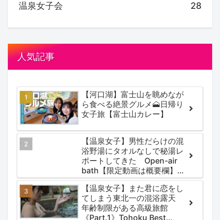
温泉女子会
28
人気記事
【河口湖】富士山を眺めなが
ら食べる絶景グルメ🗻日帰り
女子旅【富士山カレー】
【温泉女子】男性だらけの混
浴野湯にタオルなしで秘湯レ
ポートしてきた Open-air
bath【限定動画は概要欄】尻
焼温泉郷 川の湯
【温泉女子】また君に恋をし
てしまう東北一の混浴露天
年齢制限がある高級旅館
《Part.1》Tohoku Best