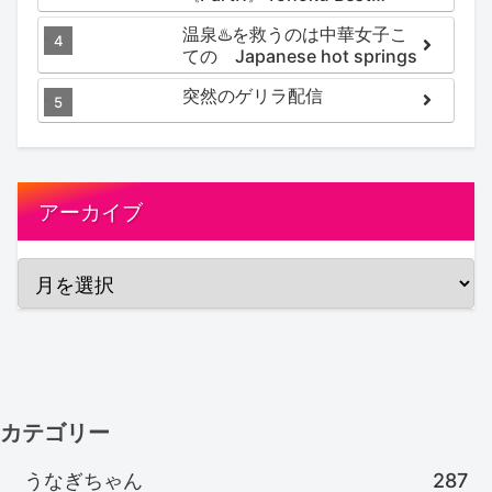
Secret hotspring #japan
温泉♨️を救うのは中華女子こ
#koteno
ての Japanese hot springs
突然のゲリラ配信
アーカイブ
カテゴリー
うなぎちゃん
287