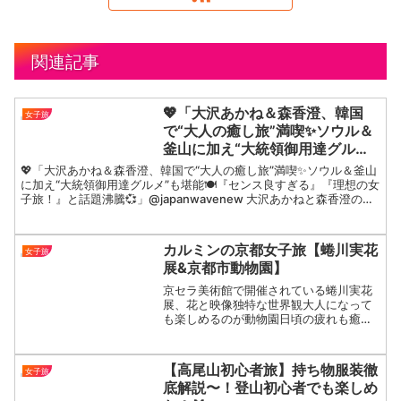
関連記事
💖「大沢あかね＆森香澄、韓国
女子旅
で“大人の癒し旅”満喫✨ソウル＆
釜山に加え“大統領御用達グル
メ”も堪能🍽️『センス良すぎる』
💖「大沢あかね＆森香澄、韓国で“大人の癒し旅”満喫✨ソウル＆釜山
『理想の女子旅！』と話題沸騰
に加え“大統領御用達グルメ”も堪能🍽️『センス良すぎる』『理想の女
子旅！』と話題沸騰💞」@japanwavenew 大沢あかねと森香澄の韓
💞」
国旅行が、今SNSで大きな注目を集めて...
カルミンの京都女子旅【蜷川実花
女子旅
展&京都市動物園】
京セラ美術館で開催されている蜷川実花
展、花と映像独特な世界観大人になって
も楽しめるのが動物園日頃の疲れも癒さ
れます#蜷川実花展#京セラ美術館#京都
市動物園#京都旅#カルミン
【高尾山初心者旅】持ち物服装徹
女子旅
底解説〜！登山初心者でも楽しめ