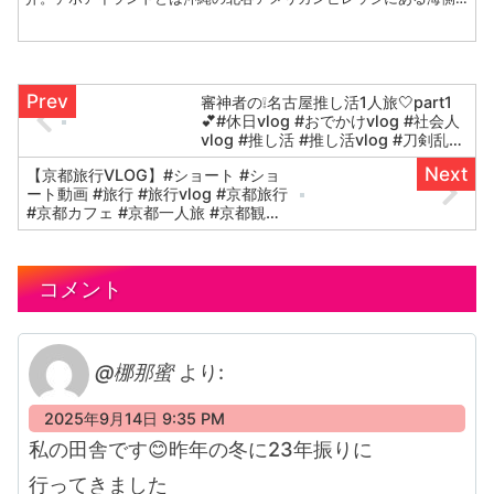
のエリア。海がきれいに見える場所で観光で訪れる方も多くリピ
ー...
審神者の❕名古屋推し活1人旅🤍part1
💕#休日vlog #おでかけvlog #社会人
vlog #推し活 #推し活vlog #刀剣乱舞
#旅行 #旅行vlog #女子旅 #オタクの
【京都旅行VLOG】#ショート #ショ
日常 #美術館
ート動画 #旅行 #旅行vlog #京都旅行
#京都カフェ #京都一人旅 #京都観光
#京都女子旅 #京都 #kyoto
#kyototrip #japan
コメント
@梛那蜜
より:
2025年9月14日 9:35 PM
私の田舎です😊昨年の冬に23年振りに
行ってきました