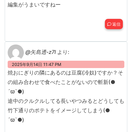
編集がうまいですねー
返信
@矢島透-z7l
より:
2025年9月14日 11:47 PM
焼おにぎりの隣にあるのは豆腐(冷奴)ですか？そ
の組み合わせで食べたことがないので斬新(●
´ϖ`●)
途中のクルクルしてる長いやつみるとどうしても
竹下通りのポテトをイメージしてしまう(●
´ϖ`●)