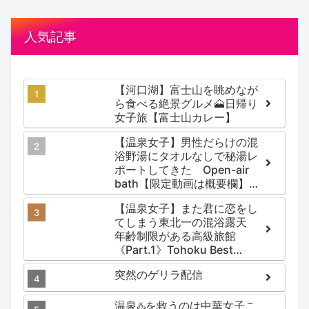
人気記事
【河口湖】富士山を眺めなが
ら食べる絶景グルメ🗻日帰り
女子旅【富士山カレー】
【温泉女子】男性だらけの混
浴野湯にタオルなしで秘湯レ
ポートしてきた Open-air
bath【限定動画は概要欄】尻
焼温泉郷 川の湯
【温泉女子】また君に恋をし
てしまう東北一の混浴露天
年齢制限がある高級旅館
《Part.1》Tohoku Best
Secret hotspring #japan
突然のゲリラ配信
#koteno
温泉♨️を救うのは中華女子こ