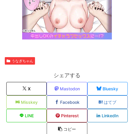
うなぎちゃん
シェアする
X
Mastodon
Bluesky
Misskey
Facebook
はてブ
LINE
Pinterest
LinkedIn
コピー