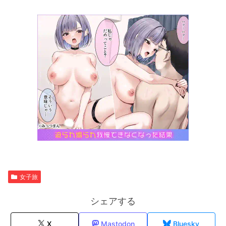
女子旅
シェアする
X
Mastodon
Bluesky