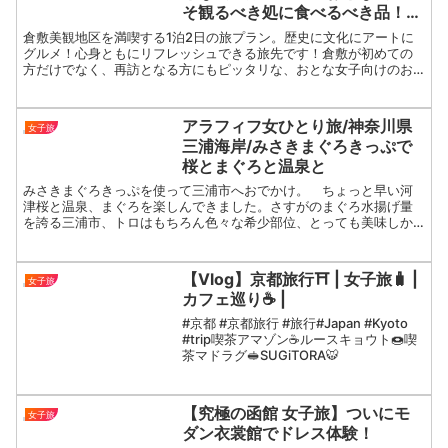
そ観るべき処に食べるべき品！初
めての方も再訪の方にも！
倉敷美観地区を満喫する1泊2日の旅プラン。歴史に文化にアートに
グルメ！心身ともにリフレッシュできる旅先です！倉敷が初めての
方だけでなく、再訪となる方にもピッタリな、おとな女子向けのお
勧めスポットや楽しみ方をご紹介。TravellinGorg...
アラフィフ女ひとり旅/神奈川県
女子旅
三浦海岸/みさきまぐろきっぷで
桜とまぐろと温泉と
みさきまぐろきっぷを使って三浦市へおでかけ。 ちょっと早い河
津桜と温泉、まぐろを楽しんできました。さすがのまぐろ水揚げ量
を誇る三浦市、トロはもちろん色々な希少部位、とっても美味しか
ったです。京急のおとくなきっぷ、お出かけにほんとおすすめで
す...
【Vlog】京都旅行⛩ | 女子旅🧳 |
女子旅
カフェ巡り☕️ |
#京都 #京都旅行 #旅行#Japan #Kyoto
#trip喫茶アマゾン☕️ルースキョウト🍩喫
茶マドラグ🥪SUGiTORA🐯
【究極の函館 女子旅】ついにモ
女子旅
ダン衣裳館でドレス体験！