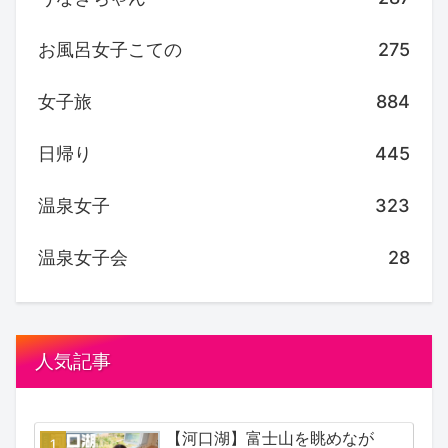
お風呂女子こての
275
女子旅
884
日帰り
445
温泉女子
323
温泉女子会
28
人気記事
【河口湖】富士山を眺めなが