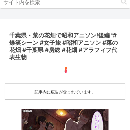
千葉県・菜の花畑で昭和アニソン!後編 ”#
爆笑シーン #女子旅 #昭和アニソン #菜の
花畑 #千葉県 #房総 #花畑 #アラフィフ代
表生物
女子旅
記事内に広告が含まれています。