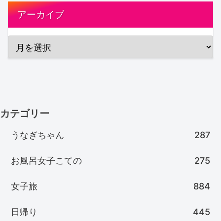
アーカイブ
カテゴリー
うなぎちゃん
287
お風呂女子こての
275
女子旅
884
日帰り
445