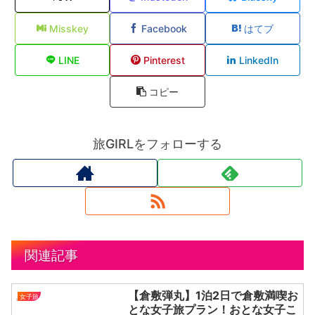
Misskey
Facebook
はてブ
LINE
Pinterest
LinkedIn
コピー
旅GIRLをフォローする
関連記事
【倉敷弾丸】1泊2日で倉敷満喫お
女子旅
とな女子旅プラン！おとな女子こ