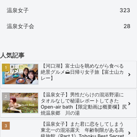
温泉女子
323
温泉女子会
28
人気記事
【河口湖】富士山を眺めながら食べる
絶景グルメ🗻日帰り女子旅【富士山カ
レー】
【温泉女子】男性だらけの混浴野湯に
タオルなしで秘湯レポートしてきた
Open-air bath【限定動画は概要欄】尻
焼温泉郷 川の湯
【温泉女子】また君に恋をしてしまう
東北一の混浴露天 年齢制限がある高
級旅館《Part.1》Tohoku Best Secret