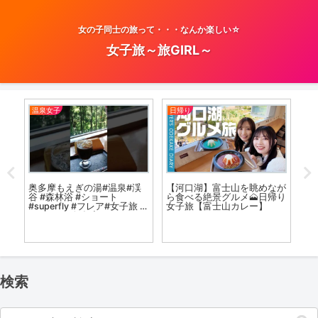
女の子同士の旅って・・・なんか楽しい☆
女子旅～旅GIRL～
温泉女子
日帰り
温
奥多摩もえぎの湯#温泉#渓
【河口湖】富士山を眺めなが
谷 #森林浴 #ショート
ら食べる絶景グルメ🗻日帰り
#superfly #フレア#女子旅 #
女子旅【富士山カレー】
ad
温
コーヒー#奥多摩
【
呂 
阿
検索