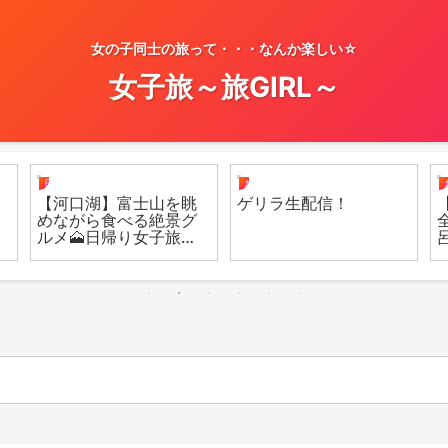
女の子同士の旅って・・・なんか楽しい☆
女子旅～旅GIRL～
日帰り
お風呂女子こての
【河口湖】富士山を眺
ゲリラ生配信！
めながら食べる絶景グ
ルメ🗻日帰り女子旅
【富士山カレー】
O