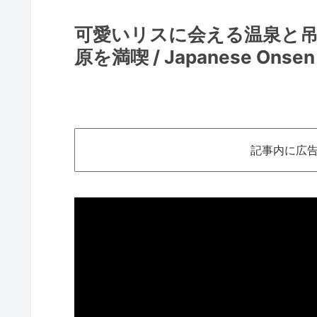
可愛いリスに会える温泉と吊
原を満喫 / Japanese Onsen 
記事内に広