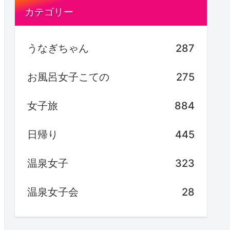
カテゴリー
うなぎちゃん
287
お風呂女子こての
275
女子旅
884
日帰り
445
温泉女子
323
温泉女子会
28