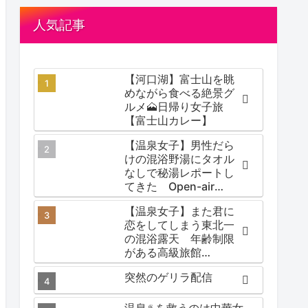
人気記事
【河口湖】富士山を眺
めながら食べる絶景グ
ルメ🗻日帰り女子旅
【富士山カレー】
【温泉女子】男性だら
けの混浴野湯にタオル
なしで秘湯レポートし
てきた Open-air
bath【限定動画は概要
【温泉女子】また君に
欄】尻焼温泉郷 川の
恋をしてしまう東北一
湯
の混浴露天 年齢制限
がある高級旅館
《Part.1》Tohoku Best
突然のゲリラ配信
Secret hotspring
#japan #koteno