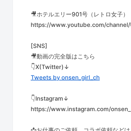
🎥ホテルエリー901号（レトロ女子）
https://www.youtube.com/chann
[SNS]
🎥動画の完全版はこちら
👇X(Twitter)↓
Tweets by onsen_girl_ch
👇Instagram↓
https://www.instagram.com/onsen_g
📩お仕事のご依頼、コラボ依頼など