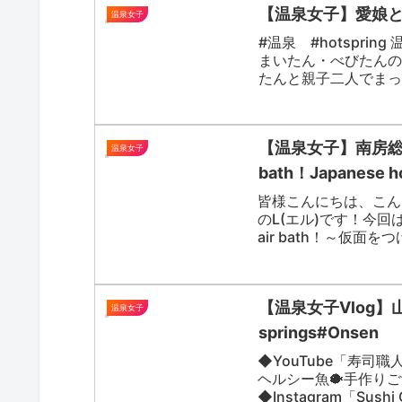
【温泉女子】愛娘と
温泉女子
#温泉 #hotspri
まいたん・べびたんの
たんと親子二人でまっ
♪【撮影協力】温泉テー.
【温泉女子】南房総Ｆ
温泉女子
bath！Japanese hot
皆様こんにちは、こんばん
のL(エル)です！今回は.
air bath！～仮面を
【温泉女子Vlog】
温泉女子
springs#Onsen
◆YouTube「寿司職
ヘルシー魚🐡手作りご飯 」
◆Instagram「Sushi 