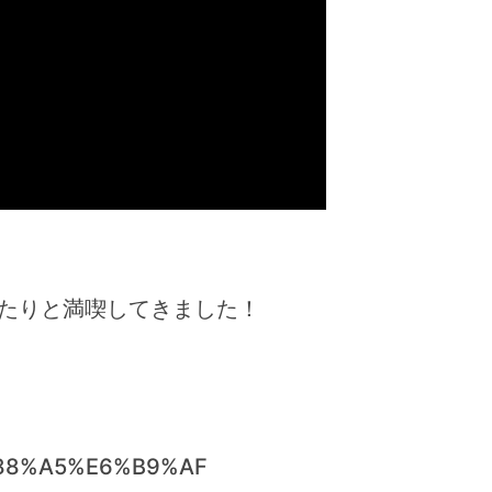
たりと満喫してきました！
5%88%A5%E6%B9%AF