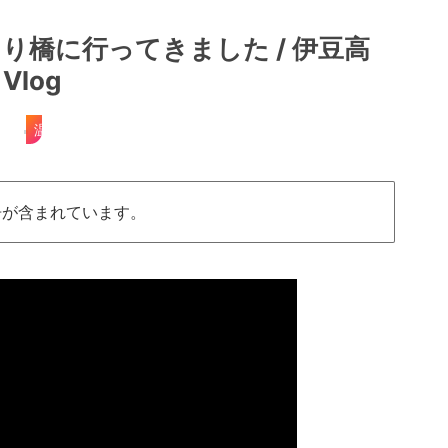
り橋に行ってきました / 伊豆高
Vlog
温泉女子
告が含まれています。