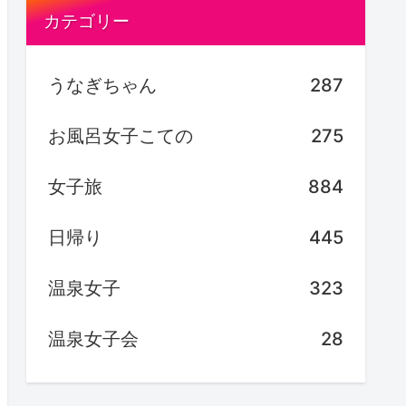
カテゴリー
うなぎちゃん
287
お風呂女子こての
275
女子旅
884
日帰り
445
温泉女子
323
温泉女子会
28