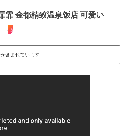
Fei霏霏 金都精致温泉饭店 可爱い
温泉女子
告が含まれています。