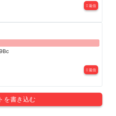
返信
u9Bc
返信
トを書き込む