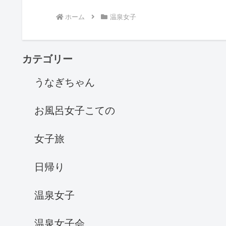
ホーム
温泉女子
カテゴリー
うなぎちゃん
お風呂女子こての
女子旅
日帰り
温泉女子
温泉女子会