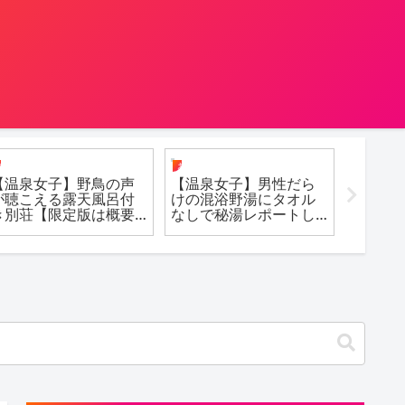
お風呂女子こての
お風呂女子こての
お風呂女子
【温泉女子】野鳥の声
【温泉女子】男性だら
突然の
が聴こえる露天風呂付
けの混浴野湯にタオル
き別荘【限定版は概要
なしで秘湯レポートし
欄】那須温泉郷Onsen
てきた Open-air
irls in Japan /
bath【限定動画は概要
mperial Villa Onsen in
欄】尻焼温泉郷 川の
asu
湯