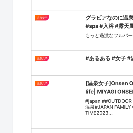
は年中いけますね。泉質
グラビアなのに温泉だから全裸 
温泉女子
もっと過激なフルバー
#あるある #女子 #
温泉女子
[温泉女子]Onsen Out
温泉女子
#japan ##OUTDOOR 
温泉#JAPAN FAMILY O
TIME2023...