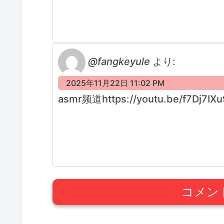
@fangkeyule
より:
2025年11月22日 11:02 PM
asmr频道https://youtu.be/f7Dj7IX
コメン