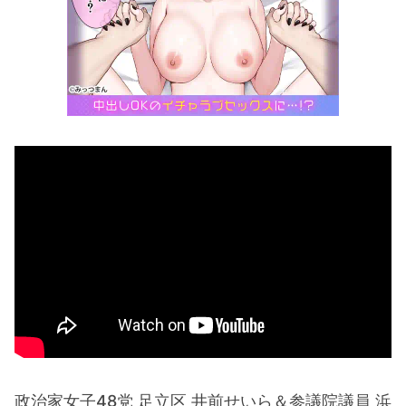
政治家女子48党 足立区 井前せいら＆参議院議員 浜