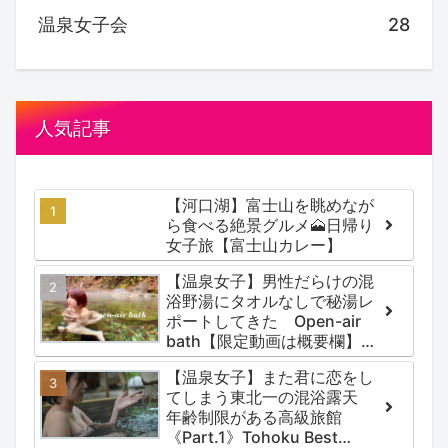
温泉女子会
28
人気記事
【河口湖】富士山を眺めなが
ら食べる絶景グルメ🗻日帰り
女子旅【富士山カレー】
【温泉女子】男性だらけの混
浴野湯にタオルなしで秘湯レ
ポートしてきた Open-air
bath【限定動画は概要欄】尻
焼温泉郷 川の湯
【温泉女子】また君に恋をし
てしまう東北一の混浴露天
年齢制限がある高級旅館
《Part.1》Tohoku Best