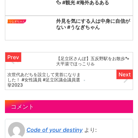
🦆 #観光 #海外あるある
外見を気にする人は中身に自信が
うなぎちゃん
ない #うなぎちゃん
【足立区さんぽ】五反野駅をお散歩🐾
大平湯でほっこり♨️
次世代あだちを設立して党首になりま
した！ #女性議員 #足立区議会議員選
挙2023
コメント
Code of your destiny
より: