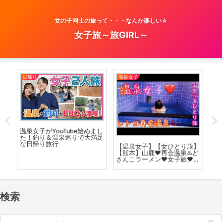
女の子同士の旅って・・・なんか楽しい☆
女子旅～旅GIRL～
日帰り
温泉女子
お
温
をし
温泉女子がYouTube始めまし
#K
露天
た！釣り＆温泉巡りで大満足
な日帰り旅行
【温泉女子】【女ひとり旅】
【熊本】山鹿❤️再会温泉♨️ど
さんこラーメン❤️女子旅❤️ぼ
っち旅❤️#hotsprings #温泉
女子 #온천#溫泉 #mataair
検索