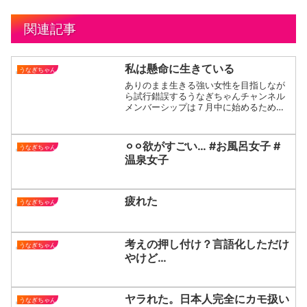
関連記事
私は懸命に生きている
うなぎちゃん
ありのまま生きる強い女性を目指しなが
ら試行錯誤するうなぎちゃんチャンネル
メンバーシップは７月中に始めるため準
備中です…お楽しみにお待ちください！
💠Instagram @unagichan1130💠Twitter
@unagichan1130...
⚪︎⚪︎欲がすごい… #お風呂女子 #
うなぎちゃん
温泉女子
疲れた
うなぎちゃん
考えの押し付け？言語化しただけ
うなぎちゃん
やけど…
ヤラれた。日本人完全にカモ扱い
うなぎちゃん