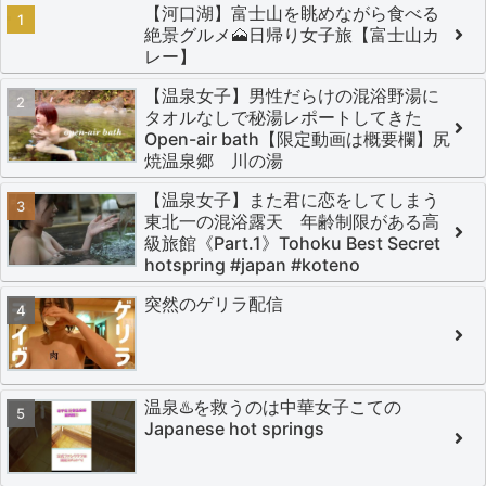
【河口湖】富士山を眺めながら食べる
絶景グルメ🗻日帰り女子旅【富士山カ
レー】
【温泉女子】男性だらけの混浴野湯に
タオルなしで秘湯レポートしてきた
Open-air bath【限定動画は概要欄】尻
焼温泉郷 川の湯
【温泉女子】また君に恋をしてしまう
東北一の混浴露天 年齢制限がある高
級旅館《Part.1》Tohoku Best Secret
hotspring #japan #koteno
突然のゲリラ配信
温泉♨️を救うのは中華女子こての
Japanese hot springs