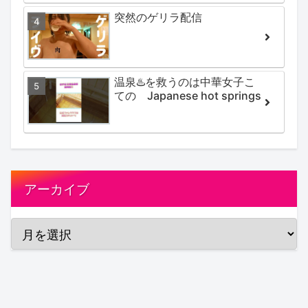
Secret hotspring #japan
突然のゲリラ配信
#koteno
温泉♨️を救うのは中華女子こ
ての Japanese hot springs
アーカイブ