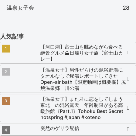
温泉女子会
28
人気記事
【河口湖】富士山を眺めながら食べる
絶景グルメ🗻日帰り女子旅【富士山カ
レー】
【温泉女子】男性だらけの混浴野湯に
タオルなしで秘湯レポートしてきた
Open-air bath【限定動画は概要欄】尻
焼温泉郷 川の湯
【温泉女子】また君に恋をしてしまう
東北一の混浴露天 年齢制限がある高
級旅館《Part.1》Tohoku Best Secret
hotspring #japan #koteno
突然のゲリラ配信