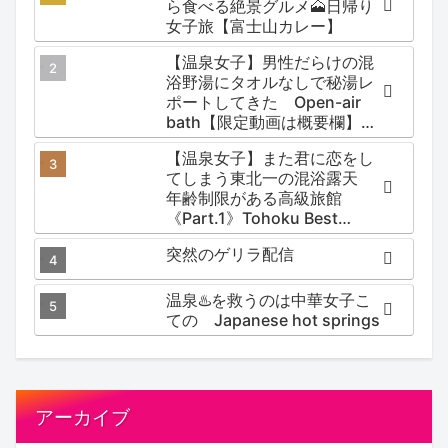
ら食べる絶景グルメ🗻日帰り
女子旅【富士山カレー】
【温泉女子】男性だらけの混
浴野湯にタオルなしで秘湯レ
ポートしてきた Open-air
bath【限定動画は概要欄】尻
焼温泉郷 川の湯
【温泉女子】また君に恋をし
てしまう東北一の混浴露天
年齢制限がある高級旅館
《Part.1》Tohoku Best
Secret hotspring #japan
突然のゲリラ配信
#koteno
温泉♨️を救うのは中華女子こ
ての Japanese hot springs
アーカイブ