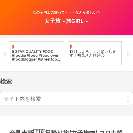
女の子同士の旅って・・・なんか楽しい☆
女子旅～旅GIRL～
温泉女子
お風呂女子こての
温
ラ
5 STAR QUALITY FOOD
12月もよろしくお願いしま
【
#foodie #food #foodlover
す！初見さん歓迎⭕️
「
#foodblogger #streetfood
テ
#dance #温泉美人 #love #温
編
泉女子 #musi
検索
奈良吉野🇯🇵日帰り旅/女子旅🚃/ コロナ後