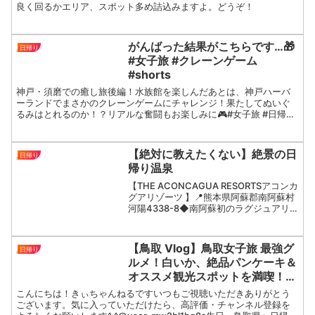
良く回るかエリア、スポット多め詰込みますよ。どうぞ！
がんばった結果がこちらです…🎁
日帰り
#女子旅 #クレーンゲーム
#shorts
神戸・須磨での癒し旅後編！水族館を楽しんだあとは、神戸ハーバ
ーランドでまさかのクレーンゲームにチャレンジ！果たしてぬいぐ
るみはとれるのか！？リアルな奮闘もお楽しみに🎮#女子旅 #日帰り
VLOG #関西観光 #ゲームセンター #ufoキャッチ...
【絶対に教えたくない】絶景の日
日帰り
帰り温泉
【THE ACONCAGUA RESORTSアコンカ
グアリゾーツ 】📍熊本県阿蘇郡南阿蘇村
河陽4338-8◆南阿蘇初のラグジュアリ
ーリゾート◆じゃらんからの予約がおす
すめ！じゃらんから予約すると通常より
安くなる上、さらに割引クーポンもゲッ
【鳥取 Vlog】鳥取女子旅 最強グ
日帰り
ト...
ルメ！白いか、絶品パンケーキ＆
オススメ観光スポットを満喫！鳥
取砂丘/浦富海岸島めぐり遊覧船/
こんにちは！きぃちゃんねるですいつもご視聴いただきありがとう
大江ノ郷牧場/白兎神社/白兎海岸/
ございます。気に入っていただけたら、高評価・チャンネル登録を