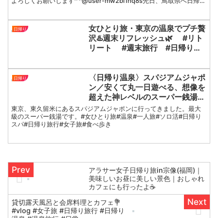
よろしくお願いします^ ^@user-mw2bl1hq8s先日、鳥取県へ日帰り
鳥取砂丘コナン空港
女子旅に行ってきました。観光や絶品ご当地グ...
女ひとり旅・東京の温泉でプチ贅
日帰り
沢♨️週末リフレッシュ🌿 #リト
リート #週末旅行 #日帰り旅
行 #ソロ活 #一人旅 #女子
旅 #プチ贅沢 #温泉 #旅行
vlog #リモートワーク #カフェ
〈日帰り温泉〉スパジアムジャポ
日帰り
巡り
ン／安くて丸一日遊べる、想像を
超えた神レベルのスーパー銭湯だ
った！
東京、東久留米にあるスパジアムジャポンに行ってきました。最大
級のスーパー銭湯です。#女ひとり旅#温泉#一人旅#ソロ活#日帰り
スパ#日帰り旅行#女子旅#食べ歩き
アラサー女子日帰り旅in宗像(福岡)｜
美味しいお昼に美しい景色｜おしゃれ
カフェにも行ったよ☕️
貸切露天風呂と会席料理とカフェ💐
#vlog #女子旅 #日帰り旅行 #日帰り