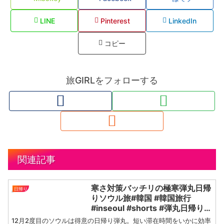
LINE
Pinterest
LinkedIn
コピー
旅GIRLをフォローする
関連記事
寒さ対策バッチリの極寒弾丸日帰
日帰り
りソウル旅#韓国 #韓国旅行
#inseoul #shorts #弾丸日帰り韓
国 #韓国女子旅 #極寒ソウル
12月2度目のソウルは得意の日帰り弾丸。短い滞在時間をいかに効率