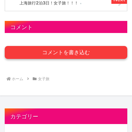
上海旅行2泊3日！女子旅！！！
コメント
コメントを書き込む
ホーム
女子旅
カテゴリー