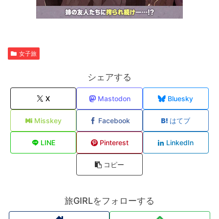
女子旅
シェアする
X
Mastodon
Bluesky
Misskey
Facebook
はてブ
LINE
Pinterest
LinkedIn
コピー
旅GIRLをフォローする