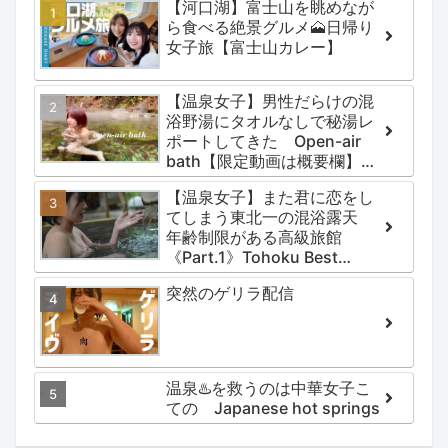
【河口湖】富士山を眺めなが
ら食べる絶景グルメ🗻日帰り
女子旅【富士山カレー】
【温泉女子】男性だらけの混
浴野湯にタオルなしで秘湯レ
ポートしてきた Open-air
bath【限定動画は概要欄】尻
焼温泉郷 川の湯
【温泉女子】また君に恋をし
てしまう東北一の混浴露天
年齢制限がある高級旅館
《Part.1》Tohoku Best
Secret hotspring #japan
突然のゲリラ配信
#koteno
温泉♨️を救うのは中華女子こ
ての Japanese hot springs