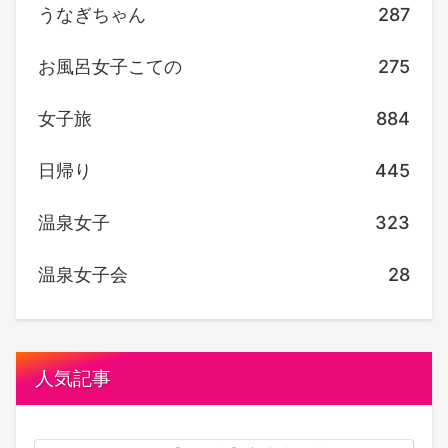
うなぎちゃん
287
お風呂女子こての
275
女子旅
884
日帰り
445
温泉女子
323
温泉女子会
28
人気記事