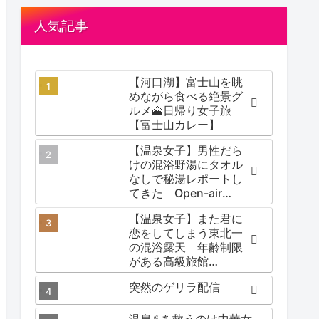
人気記事
【河口湖】富士山を眺
めながら食べる絶景グ
ルメ🗻日帰り女子旅
【富士山カレー】
【温泉女子】男性だら
けの混浴野湯にタオル
なしで秘湯レポートし
てきた Open-air
bath【限定動画は概要
【温泉女子】また君に
欄】尻焼温泉郷 川の
恋をしてしまう東北一
湯
の混浴露天 年齢制限
がある高級旅館
《Part.1》Tohoku Best
突然のゲリラ配信
Secret hotspring
#japan #koteno