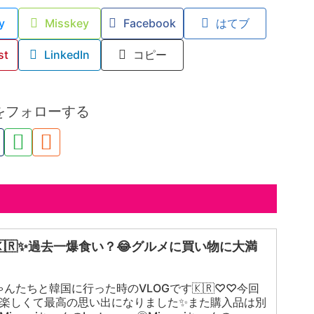
y
Misskey
Facebook
はてブ
st
LinkedIn
コピー
Lをフォローする
🇰🇷✨過去一爆食い？😂グルメに買い物に大満
ちゃんたちと韓国に行った時のVLOGです🇰🇷♡♡今回
楽しくて最高の思い出になりました✨また購入品は別