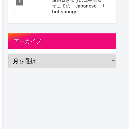
温泉♨️を救うのは中華女
子こての Japanese
hot springs
アーカイブ