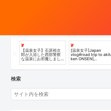
お風呂女子こての
温泉女子
車両の
【温泉女子】石原裕次
[温泉女子]Japan
秘湯で
郎が入浴した西部警察
vlog#road trip to akit
ポート
な温泉にお邪魔しまし
ken ONSEN|
た♨️【限定版は概要欄】
HOTSPRING|OUTDO
sen 栃木
磐梯熱海温泉郷
R HOTSPRING in
温泉郷
Onsen Girls in Japan /
AUTUMN 2023|EDN
s #गर्म
hot spring culture
VLOG
検索