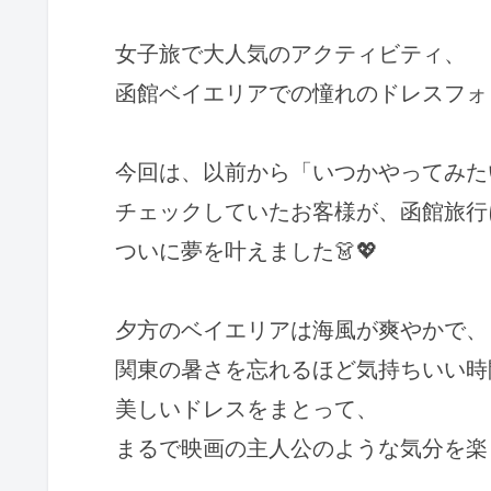
女子旅で大人気のアクティビティ、
函館ベイエリアでの憧れのドレスフォ
今回は、以前から「いつかやってみた
チェックしていたお客様が、函館旅行
ついに夢を叶えました👗💖
夕方のベイエリアは海風が爽やかで、
関東の暑さを忘れるほど気持ちいい時
美しいドレスをまとって、
まるで映画の主人公のような気分を楽