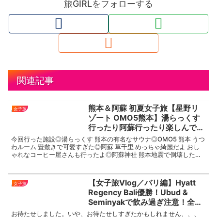
旅GIRLをフォローする
関連記事
熊本＆阿蘇 初夏女子旅【星野リ
女子旅
ゾート OMO5熊本】湯らっくす
行ったり阿蘇行ったり楽しんでき
たよ
今回行った施設◎湯らっくす 熊本の有名なサウナ◎OMO5 熊本 うつ
わルーム 畳敷きで可愛すぎた◎阿蘇 草千里 めっちゃ綺麗だよ おし
ゃれなコーヒー屋さんも行ったよ◎阿蘇神社 熊本地震で倒壊したけ
ど 建て直してたよ以前の熊本阿蘇ひとり旅はこ...
【女子旅Vlog／バリ編】Hyatt
女子旅
Regency Bali優勝！Ubud &
Seminyakで飲み過ぎ注意！全体
的に喋りすぎ注意！
お待たせしました。いや、お待たせしすぎたかもしれません、、、