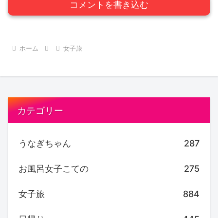
コメントを書き込む
ホーム
女子旅
カテゴリー
うなぎちゃん
287
お風呂女子こての
275
女子旅
884