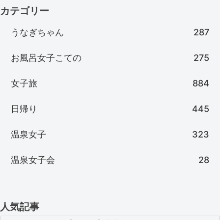
カテゴリー
うなぎちゃん
287
お風呂女子こての
275
女子旅
884
日帰り
445
温泉女子
323
温泉女子会
28
人気記事