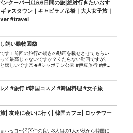
ンクーバー🇨🇦6日間の旅|絶対行きたいおす
｜ギャスタウン｜キャピラノ吊橋｜大人女子旅｜
er #travel
放し飼い動物園🦁
かです！前回の旅行の続きの動画を載せさせてもらい
園って最高じゃないですか？くだらない動画ですが、
嬉しいです😏🔥#シャボテン公園 #伊豆旅行 #伊豆
ン公園 #女...
#韓国旅行 #韓国グルメ #旅行 #韓国コスメ #韓国料理 #女子旅
女子旅| 友達に会いに行く| 韓国カフェ| ロッテワー
ニョハセヨ〜🇰🇷仲の良い3人組の1人が秋から韓国に