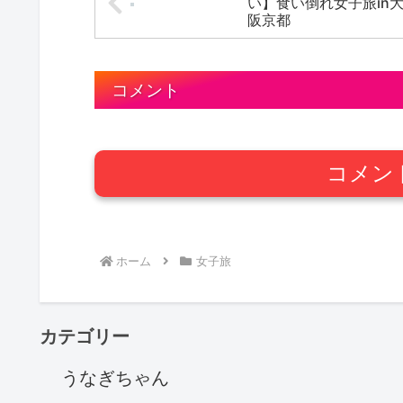
い】食い倒れ女子旅in
阪京都
コメント
コメン
ホーム
女子旅
カテゴリー
うなぎちゃん