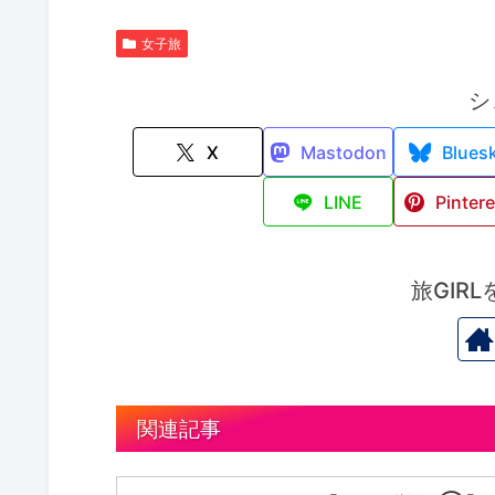
女子旅
シ
X
Mastodon
Blues
LINE
Pinter
旅GIR
関連記事