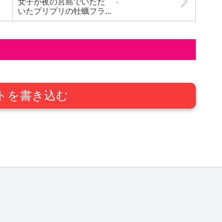
大
女子が夜の宮島でいただ
いたプリプリの牡蠣フラ
イ❤️ #oyster #牡蠣 #सीप
#굴
トを書き込む