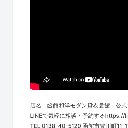
店名 函館和洋モダン貸衣裳館 公式サイトht
LINEで気軽に相談・予約するhttps://li
TEL 0138-40-5120 函館市豊川町1