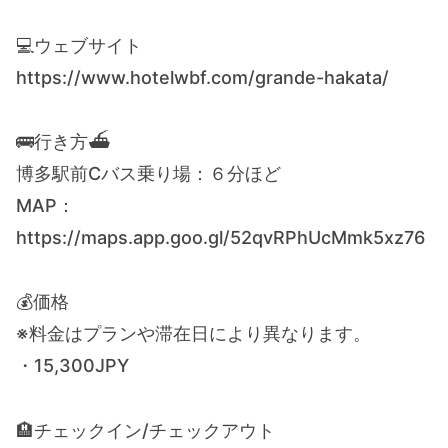
💻ウェブサイト
https://www.hotelwbf.com/grande-hakata/
🚌行き方⛴
博多駅前Cバス乗り場：６分ほど
MAP：
https://maps.app.goo.gl/52qvRPhUcMmk5xz76
💰価格
※料金はプランや滞在日により異なります。
・15,300JPY
🏨チェックイン/チェックアウト