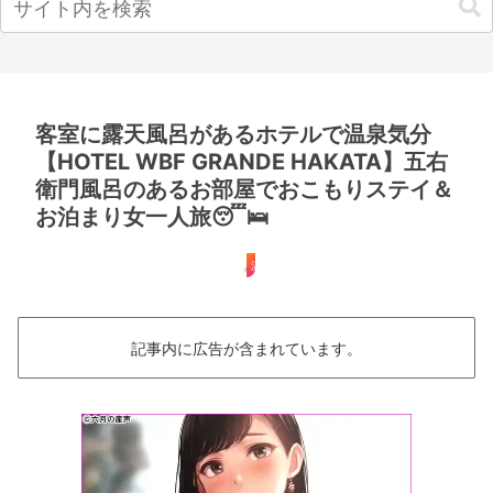
客室に露天風呂があるホテルで温泉気分
【HOTEL WBF GRANDE HAKATA】五右
衛門風呂のあるお部屋でおこもりステイ＆
お泊まり女一人旅😴🛌
温泉女子
記事内に広告が含まれています。