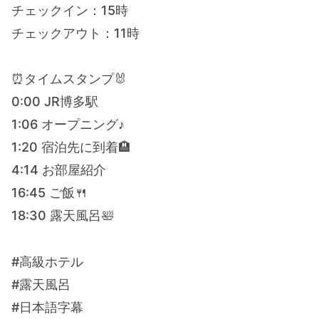
チェックイン：15時
チェックアウト：11時
⏰タイムスタンプ🐰
0:00 JR博多駅
1:06 オープニング♪
1:20 宿泊先に到着🏨
4:14 お部屋紹介
16:45 ご飯🍴
18:30 露天風呂🛀
#高級ホテル
#露天風呂
#日本語字幕