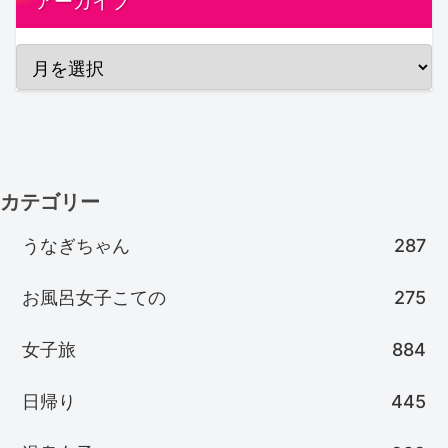
アーカイブ
カテゴリー
うなぎちゃん
287
お風呂女子こての
275
女子旅
884
日帰り
445