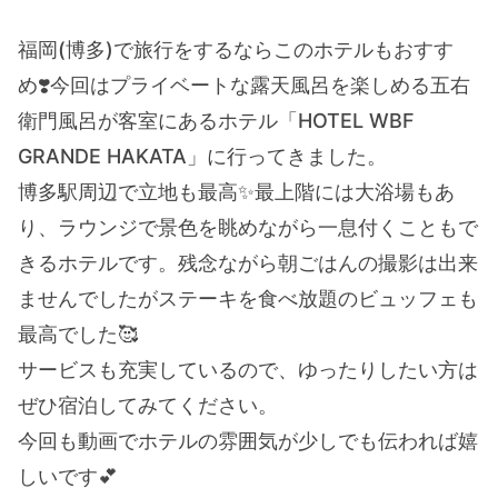
福岡(博多)で旅行をするならこのホテルもおすす
め❣️今回はプライベートな露天風呂を楽しめる五右
衛門風呂が客室にあるホテル「HOTEL WBF
GRANDE HAKATA」に行ってきました。
博多駅周辺で立地も最高✨最上階には大浴場もあ
り、ラウンジで景色を眺めながら一息付くこともで
きるホテルです。残念ながら朝ごはんの撮影は出来
ませんでしたがステーキを食べ放題のビュッフェも
最高でした🥰
サービスも充実しているので、ゆったりしたい方は
ぜひ宿泊してみてください。
今回も動画でホテルの雰囲気が少しでも伝われば嬉
しいです💕