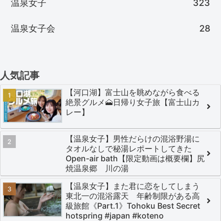
温泉女子
323
温泉女子会
28
人気記事
【河口湖】富士山を眺めながら食べる
絶景グルメ🗻日帰り女子旅【富士山カ
レー】
【温泉女子】男性だらけの混浴野湯に
タオルなしで秘湯レポートしてきた
Open-air bath【限定動画は概要欄】尻
焼温泉郷 川の湯
【温泉女子】また君に恋をしてしまう
東北一の混浴露天 年齢制限がある高
級旅館《Part.1》Tohoku Best Secret
hotspring #japan #koteno