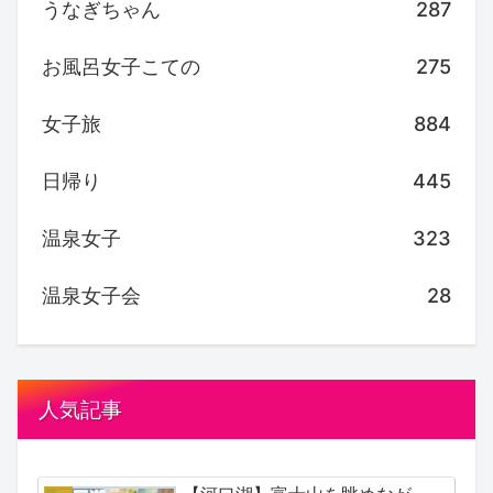
うなぎちゃん
287
お風呂女子こての
275
女子旅
884
日帰り
445
温泉女子
323
温泉女子会
28
人気記事