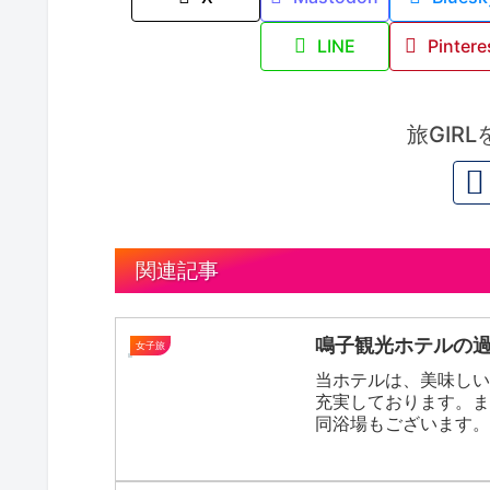
LINE
Pintere
旅GIR
関連記事
鳴子観光ホテルの過
女子旅
当ホテルは、美味し
充実しております。
同浴場もございます
また、鳴子こけしの形