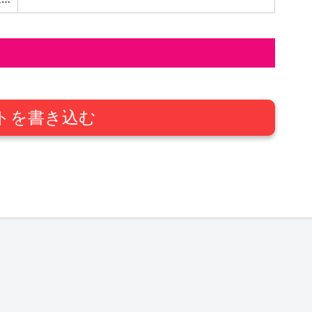
レ
野
トを書き込む