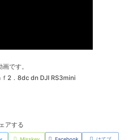
動画です。
2．8dc dn DJI RS3mini
ェアする
y
Misskey
Facebook
はてブ