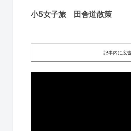
小5女子旅 田舎道散策
記事内に広