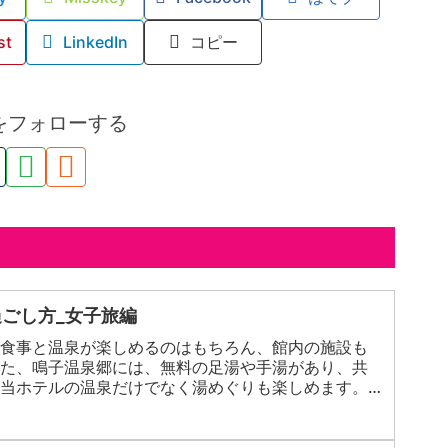
st
LinkedIn
コピー
Lをフォローする
ごし方_女子旅編
い食事と温泉が楽しめるのはもちろん、館内の施設も
また、鳴子温泉郷には、無料の足湯や手湯があり、共
。当ホテルの温泉だけでなく湯めぐりも楽しめます。
をしたポストや、鳴子神...