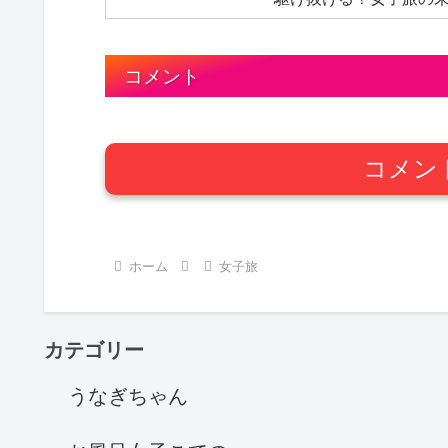
来が不安なBIOHAZARD
REVELATIONS2初見プ
イ【 #新人VTuber /夜
コメント
あと】
コメン
ホーム
女子旅
カテゴリー
うなぎちゃん