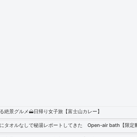
る絶景グルメ🗻日帰り女子旅【富士山カレー】
タオルなしで秘湯レポートしてきた Open-air bath【