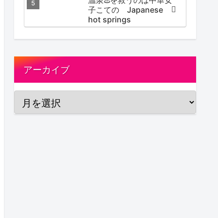
温泉♨️を救うのは中華女
子こての Japanese
hot springs
アーカイブ